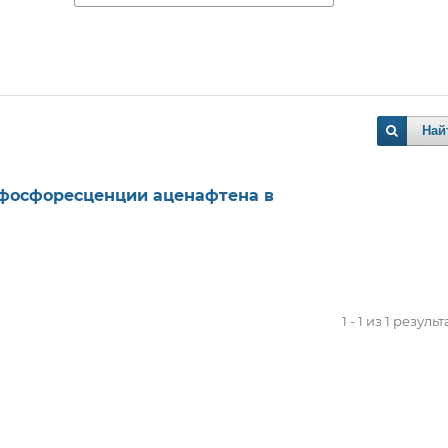
Най
фосфоресценции аценафтена в
1 - 1 из 1 резуль