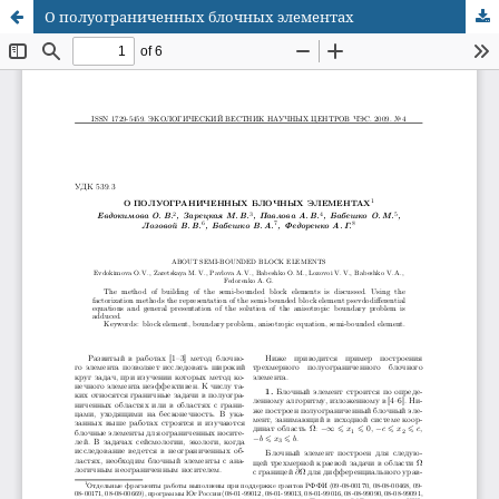
О полуограниченных блочных элементах