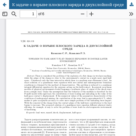
К задаче о взрыве плоского заряда в двухслойной среде