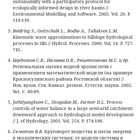
sustainability with a participatory protocol for
ecologically informed design in river basins //
Environmental Modelling and Software. 2005. Vol. 20. P.
119-139.
Beldring S., Gottschalk L., Rodhe A., Tallaksen L.M.
Kinematic wave approximations to hillslope hydrological
processes in tills // Hydrol. Processes. 2000. Vol. 14. P. 727-
745.
Бердников С.В., Ивлиева О.В., Решетникова М.С. и др.
Региональная оценка водной эрозии почв с
применением математической модели (на примере
Красносулинского района Ростовской области) //
Изв. вузов. Сев.-Кавказ. регион. Естеств. науки. 2002.
№1. С. 80-89.
Jothityangkoon C., Sivapalan M., Farmer D.L.
Process
controls of water balance in a large semi-arid catchment:
downward approach to hydrological model development
// J. of Hydrology. 2001. Vol. 254. P. 174-198.
Селютин В.В.
Круговорот вещества и поток энергии
в экологических системах: от модели системы к