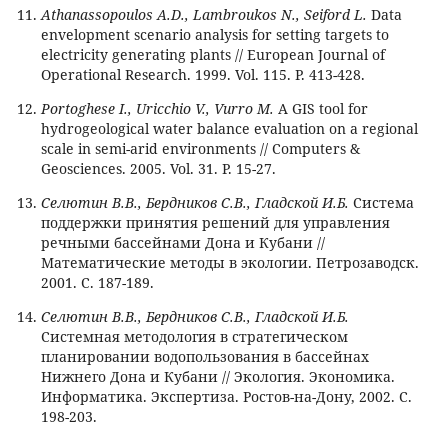
Athanassopoulos A.D., Lambroukos N., Seiford L.
Data
envelopment scenario analysis for setting targets to
electricity generating plants // European Journal of
Operational Research. 1999. Vol. 115. P. 413-428.
Portoghese I., Uricchio V., Vurro M.
A GIS tool for
hydrogeological water balance evaluation on a regional
scale in semi-arid environments // Computers &
Geosciences. 2005. Vol. 31. P. 15-27.
Селютин В.В., Бердников С.В., Гладской И.Б.
Система
поддержки принятия решений для управления
речными бассейнами Дона и Кубани //
Математические методы в экологии. Петрозаводск.
2001. С. 187-189.
Селютин В.В., Бердников С.В., Гладской И.Б.
Системная методология в стратегическом
планировании водопользования в бассейнах
Нижнего Дона и Кубани // Экология. Экономика.
Информатика. Экспертиза. Ростов-на-Дону, 2002. С.
198-203.