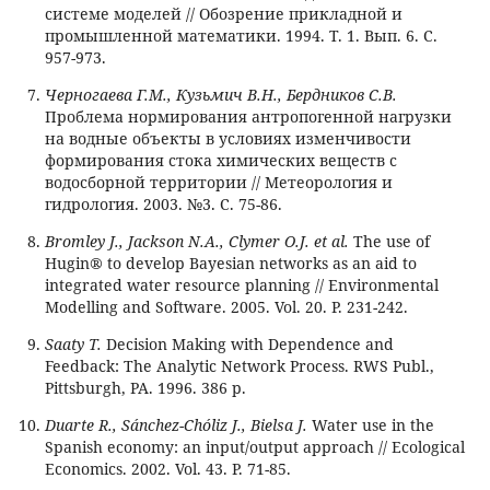
системе моделей // Обозрение прикладной и
промышленной математики. 1994. Т. 1. Вып. 6. С.
957-973.
Черногаева Г.М., Кузьмич В.Н., Бердников С.В.
Проблема нормирования антропогенной нагрузки
на водные объекты в условиях изменчивости
формирования стока химических веществ с
водосборной территории // Метеорология и
гидрология. 2003. №3. С. 75-86.
Bromley J., Jackson N.A., Clymer O.J. et al.
The use of
Hugin® to develop Bayesian networks as an aid to
integrated water resource planning // Environmental
Modelling and Software. 2005. Vol. 20. P. 231-242.
Saaty T.
Decision Making with Dependence and
Feedback: The Analytic Network Process. RWS Publ.,
Pittsburgh, PA. 1996. 386 p.
Duarte R., Sánchez-Chóliz J., Bielsa J.
Water use in the
Spanish economy: an input/output approach // Ecological
Economics. 2002. Vol. 43. P. 71-85.