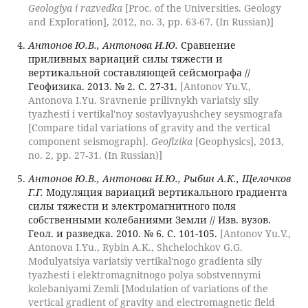
Geologiya i razvedka
[Proc. of the Universities. Geology
and Exploration], 2012, no. 3, pp. 63-67. (In Russian)]
Антонов Ю.В., Антонова И.Ю.
Сравнение
приливных вариаций силы тяжести и
вертикальной составляющей сейсмографа //
Геофизика. 2013. № 2. С. 27-31.
[Antonov Yu.V.,
Antonova I.Yu. Sravnenie prilivnykh variatsiy sily
tyazhesti i vertikal'noy sostavlyayushchey seysmografa
[Compare tidal variations of gravity and the vertical
component seismograph].
Geofizika
[Geophysics], 2013,
no. 2, pp. 27-31. (In Russian)]
Антонов Ю.В., Антонова И.Ю., Рыбин А.К., Щелочков
Г.Г.
Модуляция вариаций вертикального градиента
силы тяжести и электромагнитного поля
собственными колебаниями Земли // Изв. вузов.
Геол. и разведка. 2010. № 6. С. 101-105.
[Antonov Yu.V.,
Antonova I.Yu., Rybin A.K., Shchelochkov G.G.
Modulyatsiya variatsiy vertikal'nogo gradienta sily
tyazhesti i elektromagnitnogo polya sobstvennymi
kolebaniyami Zemli [Modulation of variations of the
vertical gradient of gravity and electromagnetic field