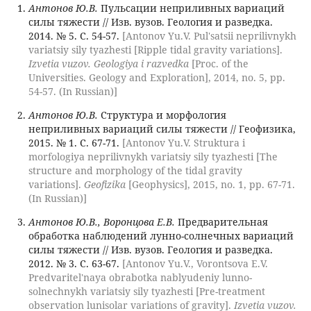
Антонов Ю.В.
Пульсации неприливных вариаций
силы тяжести // Изв. вузов. Геология и разведка.
2014. № 5. С. 54-57.
[Antonov Yu.V. Pul'satsii neprilivnykh
variatsiy sily tyazhesti [Ripple tidal gravity variations].
Izvetia vuzov. Geologiya i razvedka
[Proc. of the
Universities. Geology and Exploration], 2014, no. 5, pp.
54-57. (In Russian)]
Антонов Ю.В.
Структура и морфология
неприливных вариаций силы тяжести // Геофизика,
2015. № 1. С. 67-71.
[Antonov Yu.V. Struktura i
morfologiya neprilivnykh variatsiy sily tyazhesti [The
structure and morphology of the tidal gravity
variations].
Geofizika
[Geophysics], 2015, no. 1, pp. 67-71.
(In Russian)]
Антонов Ю.В., Воронцова Е.В.
Предварительная
обработка наблюдений лунно-солнечных вариаций
силы тяжести // Изв. вузов. Геология и разведка.
2012. № 3. С. 63-67.
[Antonov Yu.V., Vorontsova E.V.
Predvaritel'naya obrabotka nablyudeniy lunno-
solnechnykh variatsiy sily tyazhesti [Pre-treatment
observation lunisolar variations of gravity].
Izvetia vuzov.