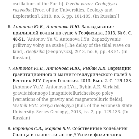
oscillations of the Earth].
Izvetia vuzov. Geologiya i
razvedka
[Proc. of the Universities. Geology and
Exploration], 2010, no. 6, pp. 101-105. (In Russian)]
Антонов Ю.В., Антонова И.Ю.
Запаздывание
приливной волны на суше // Геофизика, 2013, № 6. С.
48-51.
[Antonov Yu.V., Antonova I.Yu. Zapazdyvanie
prilivnoy volny na sushe [The delay of the tidal wave on
land].
Geofizika
[Geophysics], 2013, no. 6, pp. 48-51. (In
Russian)]
Антонов Ю.В., Антонова И.Ю., Рыбин А.К.
Вариации
гравитационного и магнитотеллурического полей //
Вестник ВГУ. Серия Геология. 2013. Вып. 2. С. 129-133.
[Antonov Yu.V., Antonova I.Yu., Rybin A.K. Variatsii
gravitatsionnogo i magnitotelluricheskogo poley
[Variations of the gravity and magnetotelluric fields].
Vestnik VGU. Seriya Geologiya
[Bull. of the Voronezh State
University. Series Geology], 2013, iss. 2, pp. 129-133. (In
Russian)]
Воронцов С.В., Жарков В.Н.
Собственные колебания
Солнца и планет-гигантов // Успехи физических