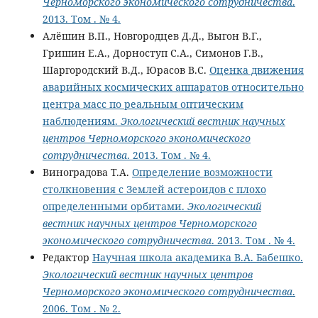
Черноморского экономического сотрудничества
.
2013. Том . № 4.
Алёшин В.П., Новгородцев Д.Д., Выгон В.Г.,
Гришин Е.А., Дорноступ С.А., Симонов Г.В.,
Шаргородский В.Д., Юрасов В.С.
Оценка движения
аварийных космических аппаратов относительно
центра масс по реальным оптическим
наблюдениям.
Экологический вестник научных
центров Черноморского экономического
сотрудничества
. 2013. Том . № 4.
Виноградова Т.А.
Определение возможности
столкновения с Землей астероидов с плохо
определенными орбитами.
Экологический
вестник научных центров Черноморского
экономического сотрудничества
. 2013. Том . № 4.
Редактор
Научная школа академика В.А. Бабешко.
Экологический вестник научных центров
Черноморского экономического сотрудничества
.
2006. Том . № 2.