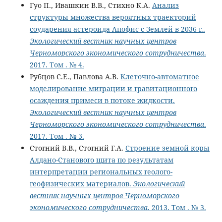
Гуо П., Ивашкин В.В., Стихно К.А.
Анализ
структуры множества вероятных траекторий
соударения астероида Апофис с Землей в 2036 г..
Экологический вестник научных центров
Черноморского экономического сотрудничества
.
2017. Том . № 4.
Рубцов С.Е., Павлова А.В.
Клеточно-автоматное
моделирование миграции и гравитационного
осаждения примеси в потоке жидкости.
Экологический вестник научных центров
Черноморского экономического сотрудничества
.
2017. Том . № 3.
Стогний В.В., Стогний Г.А.
Строение земной коры
Алдано-Cтанового щита по результатам
интерпретации региональных геолого-
геофизических материалов.
Экологический
вестник научных центров Черноморского
экономического сотрудничества
. 2013. Том . № 3.