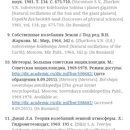
наук. 1981. Т. 134. С. 675-710.
[Vorontsov S.V., Zharkov
V.N. Sobstvennye kolebaniya Solntsa i planet-gigantov
[Natural oscillations of the Sun and the giant planets].
Uspekhi fizicheskikh nauk
[Successes of physical sciences],
1981, vol. 134, pp. 675-710. (In Russian)]
Собственные колебания Земли // Под ред. В.Н.
Жаркова. М.: Мир, 1964. 342 с.
[Zharkova V.N. (Ed.)
Sobstvennye kolebaniya Zemli
[Natural oscillations of the
Earth]. Moscow, Mir Publ., 1964, 342 p. (In Russian)]
Метеоры. Большая советская энциклопедия. М.:
Советская энциклопедия, 1969-1978. Режим доступа:
http://dic.academic.ru/dic.nsf/bse/108682/
(дата
обращения 8.09.2015).
[Meteory [Meteors].
Bol'shaya
sovetskaya entsiklopediya
[The great Soviet
encyclopedia]. Moscow, Sovetskaya entsiklopediya Publ.,
1969-1978. Available at:
http://dic.academic.ru/dic.nsf/bse/108682/
(accessed
8.09.2015). (In Russian)]
Дикий Л.А.
Теория колебаний земной атмосферы. Л.:
Гидрометеоиздат, 1969. 195 с.
[Dikiy L.A.
Teoriya
kolebaniy zemnoy atmosfery
[Theory of oscillations of