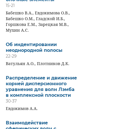
15-21
Бабешко В.А., Евдокимова О.В.,
Бабешко О.М., Гладской И.Б.,
Горшкова Е.М., Зарецкая М.В.,
Мухин А.С.
Об индентировании
неоднородной полосы
22-29
Ватульян А.О., Плотников Д.К.
Распределение и движение
корней дисперсионного
уравнения для волн Лэмба
в комплексной плоскости
30-37
Евдокимов А.А.
Взаимодействие
сферических волн с