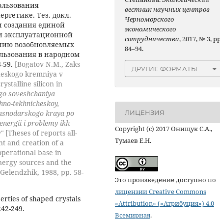
ользования
вестник научных центров
ргетике. Тез. докл.
Черноморского
и создания единой
экономического
и эксплуатационной
сотрудничества
, 2017, № 3, pp
анию возобновляемых
84–94.
льзования в народном
8-59.
[Bogatov N.M., Zaks
ДРУГИЕ ФОРМАТЫ
cheskogo kremniya v
ystalline silicon in
go soveshchaniya
chno-tekhnicheskoy,
ЛИЦЕНЗИЯ
rasnodarskogo kraya po
nergii i problemy ikh
Copyright (c) 2017 Онищук С.А.,
y"
[Theses of reports all-
Тумаев Е.Н.
t and creation of a
operational base in
nergy sources and the
 Gelendzhik, 1988, pp. 58-
Это произведение доступно по
лицензии Creative Commons
rties of shaped crystals
«Attribution» («Атрибуция») 4.0
242-249.
Всемирная
.