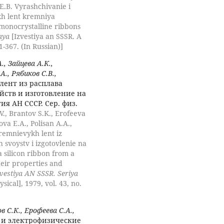
 E.B. Vyrashchivanie i
kh lent kremniya
f monocrystalline ribbons
aya
[Izvestiya an SSSR. A
61-367. (In Russian)]
, Зайцева А.К.,
., Рябиков С.В.,
ент из расплава
йств и изготовление на
ия АН СССР. Сер. физ.
., Brantov S.K., Erofeeva
va E.A., Polisan A.A.,
remnievykh lent iz
 svoystv i izgotovlenie na
 silicon ribbon from a
heir properties and
zvestiya AN SSSR. Seriya
sical], 1979, vol. 43, no.
 С.К., Ерофеева С.А.,
 и электрофизические