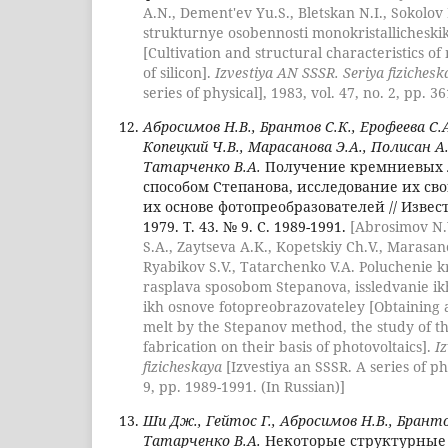
A.N., Dement'ev Yu.S., Bletskan N.I., Sokolov
strukturnye osobennosti monokristallicheski
[Cultivation and structural characteristics o
of silicon].
Izvestiya AN SSSR. Seriya fizichesk
series of physical], 1983, vol. 47, no. 2, pp. 3
Абросимов Н.В., Брантов С.К., Ерофеева С.А.
Копецкий Ч.В., Марасанова Э.А., Полисан А.А
Татарченко В.А.
Получение кремниевых л
способом Степанова, исследование их сво
их основе фотопреобразователей // Извест
1979. Т. 43. № 9. С. 1989-1991.
[Abrosimov N.V
S.A., Zaytseva A.K., Kopetskiy Ch.V., Marasano
Ryabikov S.V., Tatarchenko V.A. Poluchenie k
rasplava sposobom Stepanova, issledvanie ikh
ikh osnove fotopreobrazovateley [Obtaining a
melt by the Stepanov method, the study of t
fabrication on their basis of photovoltaics].
I
fizicheskaya
[Izvestiya an SSSR. A series of phy
9, pp. 1989-1991. (In Russian)]
Ши Дж., Гейтос Г., Абросимов Н.В., Брантов
Татарченко В.А.
Некоторые структурные