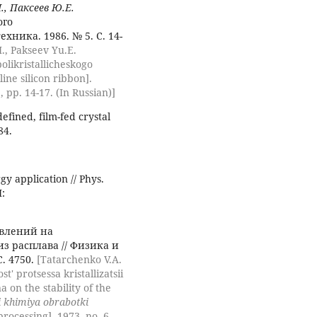
., Паксеев Ю.Е.
ого
ника. 1986. № 5. С. 14-
M., Pakseev Yu.E.
likristallicheskogo
ine silicon ribbon].
 pp. 14-17. (In Russian)]
efined, film-fed crystal
84.
gy application // Phys.
I:
влений на
з расплава // Физика и
. 4750.
[Tatarchenko V.A.
' protsessa kristallizatsii
 on the stability of the
 i khimiya obrabotki
rocessing], 1973, no, 6,