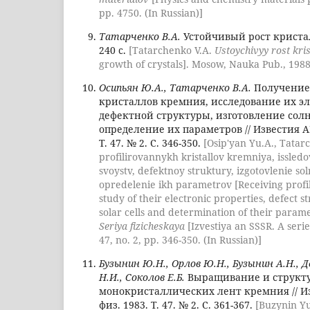
pp. 4750. (In Russian)]
Татарченко В.А.
Устойчивый рост кристалл
240 с.
[Tatarchenko V.A.
Ustoychivyy rost kris
growth of crystals]. Mosow, Nauka Pub., 1988,
Осипьян Ю.А., Татарченко В.А.
Получение
кристаллов кремния, исследование их э
дефектной структуры, изготовление сол
определение их параметров // Известия АН
Т. 47. № 2. С. 346-350.
[Osip'yan Yu.A., Tatar
profilirovannykh kristallov kremniya, issled
svoystv, defektnoy struktury, izgotovlenie s
opredelenie ikh parametrov [Receiving profile
study of their electronic properties, defect st
solar cells and determination of their param
Seriya fizicheskaya
[Izvestiya an SSSR. A series
47, no. 2, pp. 346-350. (In Russian)]
Бузынин Ю.Н., Орлов Ю.Н., Бузынин А.Н., 
Н.И., Соколов Е.Б.
Выращивание и структ
монокристаллических лент кремния // Из
физ. 1983. Т. 47. № 2. С. 361-367.
[Buzynin Yu