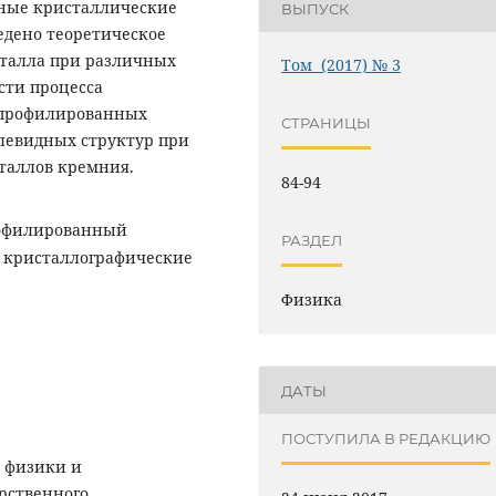
рные кристаллические
ВЫПУСК
едено теоретическое
сталла при различных
Том (2017) № 3
сти процесса
 профилированных
СТРАНИЦЫ
левидных структур при
аллов кремния.
84-94
рофилированный
РАЗДЕЛ
, кристаллографические
Физика
ДАТЫ
ПОСТУПИЛА В РЕДАКЦИЮ
й физики и
рственного