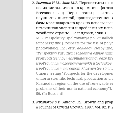
Богатов Н.М., Закс М.Б.
Перспективы исп
поликристаллического кремния в фотоэне
Всесоюз. совещ. "Перспективы развития 
научно-технической, производственной 
базы Краснодарского края по использов
источников энергии и проблемы их испо
хозяйстве страны". Геленджик, 1988. С. 5
M.B. Perspektivy ispol'zovaniya polikristalli
fotoenergetike [Prospects for the use of polycr
photovoltaic]. In:
Tezisy dokladov Vsesoyuzno
"Perspektivy razvitiya i sozdaniya edinoy nau
proizvodstvennoy i ekspluatatsionnoy bazy K
ispol'zovaniyu vozobnovlyaemykh istochnikov e
ispol'zovaniya v narodnom khozyaystve stran
Union meeting "Prospects for the developmen
uniform scientific-technical, production and 
Krasnodar region on the use of renewable e
problems of their use in national economy"].
59. (In Russian)]
Nikanorov S.P., Antonov P.I.
Growth and prope
// Journal of Crystal Growth. 1987. Vol. 82. P. 