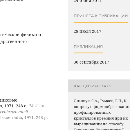
24 июня 2017
ПРИНЯТА К ПУБЛИКАЦИИ
28 июля 2017
ретической физики и
дарственного
ПУБЛИКАЦИЯ
30 сентября 2017
КАК ЦИТИРОВАТЬ
никовые
Онищук, С.А., Тумаев, Е.Н., К
, 1971. 248 с.
[Vasil'ev
вопросу о формообразовани
reobrazovateli
профилированных
skoe radio, 1971, 248 p.
кристаллов кремния при их
выращивании по способу
Степанова.
Экологический