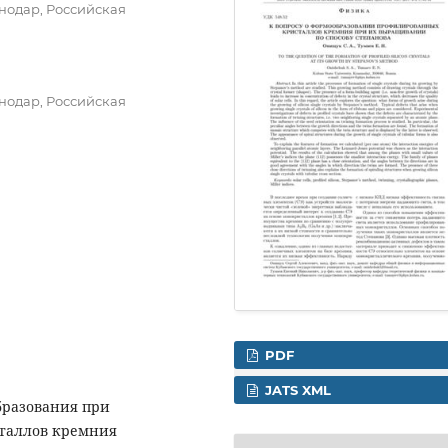
нодар, Российская
нодар, Российская
PDF
JATS XML
бразования при
таллов кремния