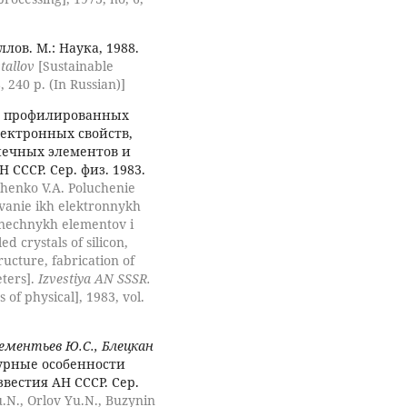
ов. М.: Наука, 1988.
tallov
[Sustainable
 240 p. (In Russian)]
 профилированных
лектронных свойств,
нечных элементов и
 СССР. Сер. физ. 1983.
chenko V.A. Poluchenie
ovanie ikh elektronnykh
olnechnykh elementov i
d crystals of silicon,
ructure, fabrication of
eters].
Izvestiya AN SSSR.
 of physical], 1983, vol.
Дементьев Ю.С., Блецкан
урные особенности
вестия АН СССР. Сер.
.N., Orlov Yu.N., Buzynin