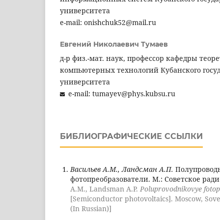
университета
e-mail: onishchuk52@mail.ru
Евгений Николаевич Тумаев
д-р физ.-мат. наук, профессор кафедры тео
компьютерных технологий Кубанского госу
университета
e-mail: tumayev@phys.kubsu.ru
БИБЛИОГРАФИЧЕСКИЕ ССЫЛКИ
Васильев А.М., Ландсман А.П.
Полупровод
фотопреобразователи. М.: Советское радио
A.M., Landsman A.P.
Poluprovodnikovye fotop
[Semiconductor photovoltaics]. Moscow, Sovet
(In Russian)]