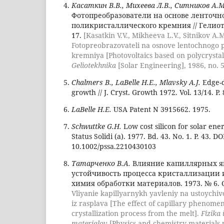
Касаткин В.В., Михеева Л.В., Ситников А.М
Фотопреобразователи на основе ленточн
поликристаллического кремния // Гелиотех
17.
[Kasatkin V.V., Mikheeva L.V., Sitnikov A.
Fotopreobrazovateli na osnove lentochnogo po
kremniya [Photovoltaics based on polycrystall
Geliotekhnika
[Solar Engineering], 1986, no. 5,
Chalmers B., LaBelle H.E., Mlavsky A.J.
Edge-d
growth // J. Cryst. Growth 1972. Vol. 13/14. P. 
LaBelle H.E.
USA Patent N 3915662. 1975.
Schwuttke G.H.
Low cost silicon for solar ener
Status Solidi (a). 1977. Bd. 43. No. 1. P. 43. DO
10.1002/pssa.2210430103
Татарченко В.А.
Влияние капиллярных я
устойчивость процесса кристаллизации и
химия обработки материалов. 1973. № 6. С
Vliyanie kapillyarnykh yavleniy na ustoychivost
iz rasplava [The effect of capillary phenomena
crystallization process from the melt].
Fizika
materialov
[Physics and chemistry materials p