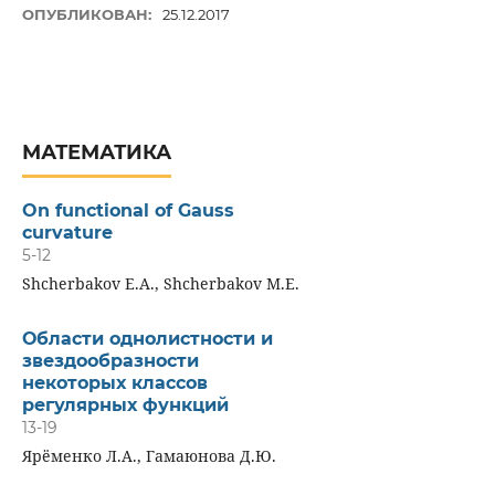
ОПУБЛИКОВАН:
25.12.2017
МАТЕМАТИКА
On functional of Gauss
curvature
5-12
Shcherbakov E.A., Shcherbakov M.E.
Области однолистности и
звездообразности
некоторых классов
регулярных функций
13-19
Ярёменко Л.А., Гамаюнова Д.Ю.