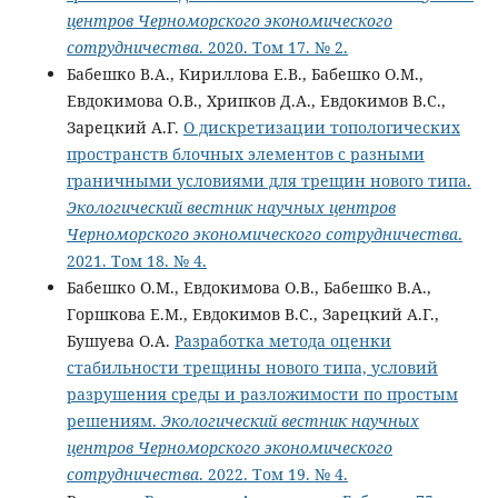
центров Черноморского экономического
сотрудничества
. 2020. Том 17. № 2.
Бабешко В.А., Кириллова Е.В., Бабешко О.М.,
Евдокимова О.В., Хрипков Д.А., Евдокимов В.С.,
Зарецкий А.Г.
О дискретизации топологических
пространств блочных элементов с разными
граничными условиями для трещин нового типа.
Экологический вестник научных центров
Черноморского экономического сотрудничества
.
2021. Том 18. № 4.
Бабешко О.М., Евдокимова О.В., Бабешко В.А.,
Горшкова Е.М., Евдокимов В.С., Зарецкий А.Г.,
Бушуева О.А.
Разработка метода оценки
стабильности трещины нового типа, условий
разрушения среды и разложимости по простым
решениям.
Экологический вестник научных
центров Черноморского экономического
сотрудничества
. 2022. Том 19. № 4.