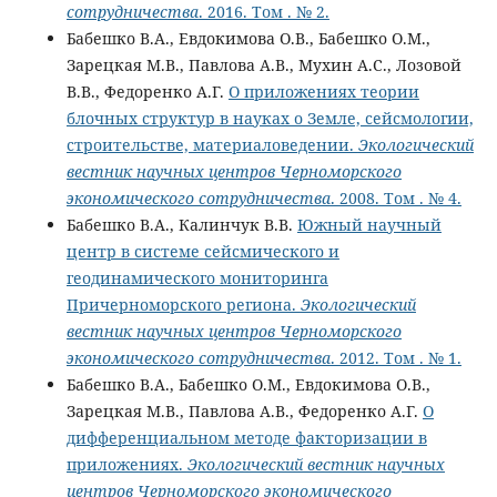
сотрудничества
. 2016. Том . № 2.
Бабешко В.А., Евдокимова О.В., Бабешко О.М.,
Зарецкая М.В., Павлова А.В., Мухин А.С., Лозовой
В.В., Федоренко А.Г.
О приложениях теории
блочных структур в науках о Земле, сейсмологии,
строительстве, материаловедении.
Экологический
вестник научных центров Черноморского
экономического сотрудничества
. 2008. Том . № 4.
Бабешко В.А., Калинчук В.В.
Южный научный
центр в системе сейсмичеcкого и
геодинамического мониторинга
Причерноморского региона.
Экологический
вестник научных центров Черноморского
экономического сотрудничества
. 2012. Том . № 1.
Бабешко В.А., Бабешко О.М., Евдокимова О.В.,
Зарецкая М.В., Павлова А.В., Федоренко А.Г.
О
дифференциальном методе факторизации в
приложениях.
Экологический вестник научных
центров Черноморского экономического