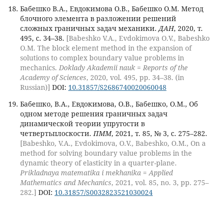
Бабешко В.А., Евдокимова О.В., Бабешко О.М. Метод
блочного элемента в разложении решений
сложных граничных задач механики.
ДАН
, 2020, т.
495, с. 34–38.
[Babeshko V.A., Evdokimova O.V., Babeshko
O.M. The block element method in the expansion of
solutions to complex boundary value problems in
mechanics.
Doklady Akademii nauk = Reports of the
Academy of Sciences
, 2020, vol. 495, pp. 34–38. (in
Russian)]
DOI:
10.31857/S2686740020060048
Бабешко, В.А., Евдокимова, О.В., Бабешко, О.М., Об
одном методе решения граничных задач
динамической теории упругости в
четвертьплоскости.
ПММ
, 2021, т. 85, № 3, с. 275–282.
[Babeshko, V.A., Evdokimova, O.V., Babeshko, O.M., On a
method for solving boundary value problems in the
dynamic theory of elasticity in a quarter-plane.
Prikladnaya matematika i mekhanika = Applied
Mathematics and Mechanics
, 2021, vol. 85, no. 3, pp. 275–
282.]
DOI:
10.31857/S0032823521030024