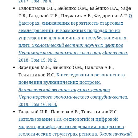
2017. Том . № 4.
Евдокимова О.В., Бабешко О.М., Бабешко В.А., Уафа
С.Б., Гладской И.Б., Плужник А.В., Федоренко А.Г.
О
факторах, снижающих вероятность стартовых
землетрясений, и возможных подходах по их
упреждению для конечных и полубесконечных
плит.
Экологический вестник научных центров
Черноморского экономического сотрудничества
.
2018. Том 15. № 2.
Зарецкая М.В., Бабешко О.М., Павлова А.В.,
Телятников И.С.
К исследованию резонансного
поведения вулканических построек.
Экологический вестник научных центров
Черноморского экономического сотрудничества
.
2019. Том 16. № 3.
Гладской И.Б., Павлова А.В., Телятников И.С.
Использование ГИС-технологий и цифровой
модели рельефа для исследования процессов в
геологических структурах региона.
Экологический