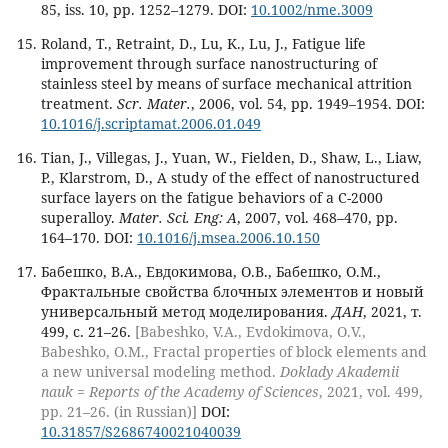
85, iss. 10, pp. 1252–1279. DOI:
10.1002/nme.3009
Roland, T., Retraint, D., Lu, K., Lu, J., Fatigue life
improvement through surface nanostructuring of
stainless steel by means of surface mechanical attrition
treatment.
Scr. Mater.
, 2006, vol. 54, pp. 1949–1954. DOI:
10.1016/j.scriptamat.2006.01.049
Tian, J., Villegas, J., Yuan, W., Fielden, D., Shaw, L., Liaw,
P., Klarstrom, D., A study of the effect of nanostructured
surface layers on the fatigue behaviors of a C-2000
superalloy.
Mater. Sci. Eng: A
, 2007, vol. 468–470, pp.
164–170. DOI:
10.1016/j.msea.2006.10.150
Бабешко, В.А., Евдокимова, О.В., Бабешко, О.М.,
Фрактальные свойства блочных элементов и новый
универсальный метод моделирования.
ДАН
, 2021, т.
499, с. 21–26.
[Babeshko, V.A., Evdokimova, O.V.,
Babeshko, O.M., Fractal properties of block elements and
a new universal modeling method.
Doklady Akademii
nauk = Reports of the Academy of Sciences
, 2021, vol. 499,
pp. 21–26. (in Russian)]
DOI:
10.31857/S2686740021040039