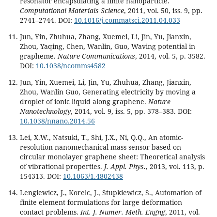
resonator encapsulating a finite nanoparticle.
Computational Materials Science
, 2011, vol. 50, iss. 9, pp.
2741–2744. DOI:
10.1016/j.commatsci.2011.04.033
Jun, Yin, Zhuhua, Zhang, Xuemei, Li, Jin, Yu, Jianxin,
Zhou, Yaqing, Chen, Wanlin, Guo, Waving potential in
grapheme.
Nature Communications
, 2014, vol. 5, p. 3582.
DOI:
10.1038/ncomms4582
Jun, Yin, Xuemei, Li, Jin, Yu, Zhuhua, Zhang, Jianxin,
Zhou, Wanlin Guo, Generating electricity by moving a
droplet of ionic liquid along graphene.
Nature
Nanotechnology
, 2014, vol. 9, iss. 5, pp. 378–383. DOI:
10.1038/nnano.2014.56
Lei, X.W., Natsuki, T., Shi, J.X., Ni, Q.Q., An atomic-
resolution nanomechanical mass sensor based on
circular monolayer graphene sheet: Theoretical analysis
of vibrational properties.
J. Appl. Phys.
, 2013, vol. 113, p.
154313. DOI:
10.1063/1.4802438
Lengiewicz, J., Korelc, J., Stupkiewicz, S., Automation of
finite element formulations for large deformation
contact problems.
Int. J. Numer. Meth. Engng
, 2011, vol.