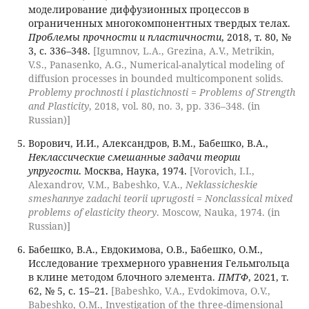
моделирование диффузионных процессов в
ограниченных многокомпонентных твердых телах.
Проблемы прочности и пластичности
, 2018, т. 80, №
3, с. 336–348.
[Igumnov, L.A., Grezina, A.V., Metrikin,
V.S., Panasenko, A.G., Numerical-analytical modeling of
diffusion processes in bounded multicomponent solids.
Problemy prochnosti i plastichnosti = Problems of Strength
and Plasticity
, 2018, vol. 80, no. 3, pp. 336–348. (in
Russian)]
Ворович, И.И., Александров, В.М., Бабешко, В.А.,
Неклассические смешанные задачи теории
упругости
. Москва, Наука, 1974.
[Vorovich, I.I.,
Alexandrov, V.M., Babeshko, V.A.,
Neklassicheskie
smeshannye zadachi teorii uprugosti = Nonclassical mixed
problems of elasticity theory
. Moscow, Nauka, 1974. (in
Russian)]
Бабешко, В.А., Евдокимова, О.В., Бабешко, О.М.,
Исследование трехмерного уравнения Гельмгольца
в клине методом блочного элемента.
ПМТФ
, 2021, т.
62, № 5, с. 15–21.
[Babeshko, V.A., Evdokimova, O.V.,
Babeshko, O.M., Investigation of the three-dimensional