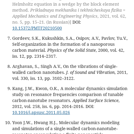
Helmholtz equation in a wedge by the block element
method.
Prikladnaya mekhanika i tekhnicheskaya fizika =
Applied Mechanics and Engineering Physics
, 2021, vol. 62,
no. 5, pp. 15–21. (in Russian)]
DOI:
10.15372/PMTF20210500
Gordeev, S.K., Kukushkin, S.A., Osipov, A.V., Pavlov, Yu.V.,
Self-organization in the formation of a nanoporous
carbon material.
Physics of the Solid State
, 2000, vol. 42,
iss. 12, pp. 2314–2317.
Arghavan, S., Singh A.V., On the vibrations of single-
walled carbon nanotubes.
J. of Sound and Vibration
, 2011,
vol. 330, iss. 13, pp. 3102–3122.
Kang, J.W., Kwon, O.K., A molecular dynamics simulation
study on resonance frequencies comparison of tunable
carbon-nanotube resonators.
Applied Surface Science
,
2012, vol. 258, iss. 6, pp. 2014–2016. DOI:
10.1016/j.apsusc.2011.05.026
Yoon J.W., Hwang H.J., Molecular dynamics modeling
and simulations of a single-walled carbon-nanotube-