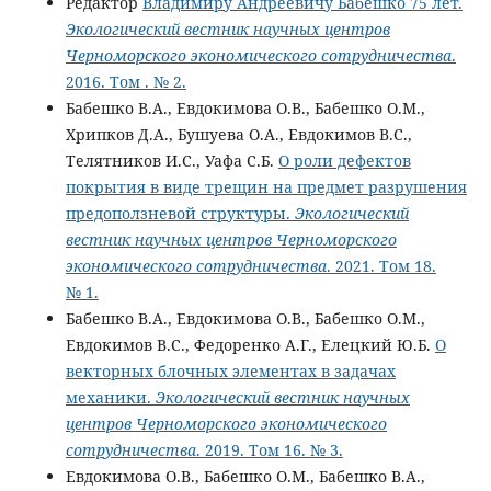
Редактор
Владимиру Андреевичу Бабешко 75 лет.
Экологический вестник научных центров
Черноморского экономического сотрудничества
.
2016. Том . № 2.
Бабешко В.А., Евдокимова О.В., Бабешко О.М.,
Хрипков Д.А., Бушуева О.А., Евдокимов В.С.,
Телятников И.С., Уафа С.Б.
О роли дефектов
покрытия в виде трещин на предмет разрушения
предоползневой структуры.
Экологический
вестник научных центров Черноморского
экономического сотрудничества
. 2021. Том 18.
№ 1.
Бабешко В.А., Евдокимова О.В., Бабешко О.М.,
Евдокимов В.С., Федоренко А.Г., Елецкий Ю.Б.
О
векторных блочных элементах в задачах
механики.
Экологический вестник научных
центров Черноморского экономического
сотрудничества
. 2019. Том 16. № 3.
Евдокимова О.В., Бабешко О.М., Бабешко В.А.,