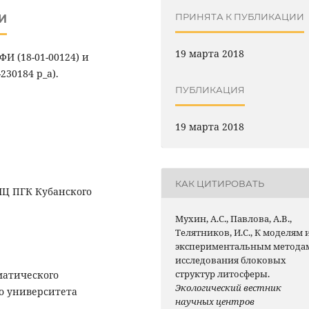
ПРИНЯТА К ПУБЛИКАЦИИ
И
19 марта 2018
И (18-01-00124) и
30184 р_а).
ПУБЛИКАЦИЯ
19 марта 2018
КАК ЦИТИРОВАТЬ
ИЦ ПГК Кубанского
Мухин, А.С., Павлова, А.В.,
Телятников, И.С., К моделям 
экспериментальным метода
исследования блоковых
структур литосферы.
матического
Экологический вестник
о университета
научных центров