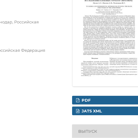
нодар, Российская
оссийская Федерация
PDF
JATS XML
ВЫПУСК