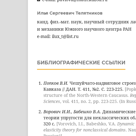
Илья Сергеевич Телятников
канд. физ.-мат. наук, научный сотрудник 
и механики Южного научного центра РАН
e-mail: ilux_t@list.ru
БИБЛИОГРАФИЧЕСКИЕ ССЫЛКИ
Попков В.И.
Чешуйчато-надвиговое строен
Кавказа // ДАН. Т. 411, №2. С. 223-225.
[Popk
structure of the North-Western Caucasus.
Re
Sciences
, vol. 411, no. 2, pp. 223-225. (In Russ
Ворович И.И., Бабешко В.А.
Динамические
теории упругости для неклассических обл
320 с.
[Vorovich, I.I., Babeshko, V.A.
Dynamic 
elasticity theory for nonclassical domains
. Na
Russian)]