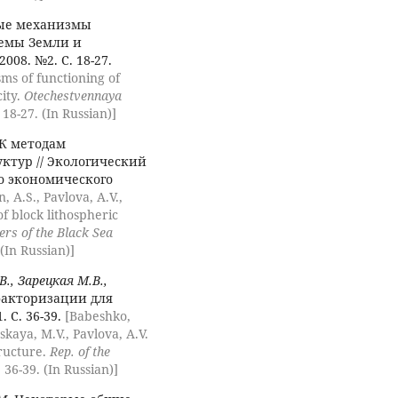
ые механизмы
емы Земли и
008. №2. С. 18-27.
ms of functioning of
ity.
Otechestvennaya
18-27. (In Russian)]
К методам
ктур // Экологический
о экономического
, A.S., Pavlova, A.V.,
of block lithospheric
ters of the Black Sea
 (In Russian)]
., Зарецкая М.В.,
акторизации для
. С. 36-39.
[Babeshko,
skaya, M.V., Pavlova, A.V.
tructure.
Rep. of the
. 36-39. (In Russian)]