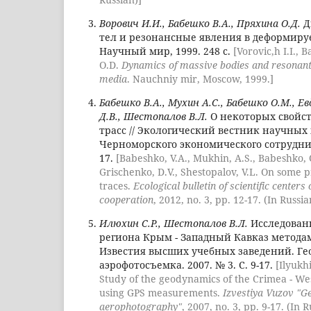
Ворович И.И., Бабешко В.А., Пряхина О.Д.
Д
тел и резонансные явления в деформируе
Научный мир, 1999. 248 с.
[Vorovic,h I.I., 
O.D.
Dynamics of massive bodies and resonan
media
. Nauchniy mir, Moscow, 1999.]
Бабешко В.А., Мухин А.С., Бабешко О.М., Е
Д.В., Шестопалов В.Л.
О некоторых свойс
трасс // Экологический вестник научных
Черноморского экономического сотрудниче
17.
[Babeshko, V.A., Mukhin, A.S., Babeshko, 
Grischenko, D.V., Shestopalov, V.L. On some p
traces.
Ecological bulletin of scientific center
cooperation
, 2012, no. 3, pp. 12-17. (In Russia
Илюхин С.Р., Шестопалов В.Л.
Исследован
региона Крым - Западный Кавказ методам
Известия высших учебных заведений. Ге
аэрофотосъемка. 2007. № 3. С. 9-17.
[Ilyukhi
Study of the geodynamics of the Crimea - We
using GPS measurements.
Izvestiya Vuzov "G
aerophotography"
, 2007, no. 3, pp. 9-17. (In R