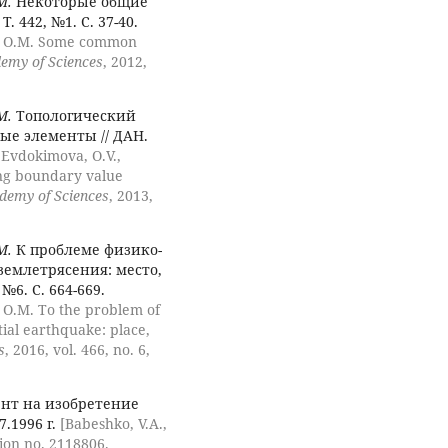
М.
Некоторые общие
. 442, №1. С. 37-40.
o, O.M. Some common
demy of Sciences
, 2012,
М.
Топологический
ые элементы // ДАН.
 Evdokimova, O.V.,
ing boundary value
ademy of Sciences
, 2013,
М.
К проблеме физико-
землетрясения: место,
№6. С. 664-669.
, O.M. To the problem of
tial earthquake: place,
s
, 2016, vol. 466, no. 6,
нт на изобретение
.1996 г.
[Babeshko, V.A.,
tion no. 2118806.