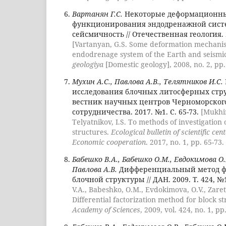
Вартанян Г.С.
Некоторые деформационн
функционирования эндодренажной сист
сейсмичность // Отечественная геология. 2
[Vartanyan, G.S. Some deformation mechanis
endodrenage system of the Earth and seismic
geologiya
[Domestic geology], 2008, no. 2, pp. 
Мухин А.С., Павлова А.В., Телятников И.С.
исследования блочных литосферных стру
вестник научных центров Черноморског
сотрудничества. 2017. №1. С. 65-73.
[Mukhin
Telyatnikov, I.S. To methods of investigation 
structures.
Ecological bulletin of scientific cen
Economic cooperation
. 2017, no. 1, pp. 65-73.
Бабешко В.А., Бабешко О.М., Евдокимова О.В
Павлова А.В.
Дифференциальный метод ф
блочной структуры // ДАН. 2009. Т. 424, №1
V.A., Babeshko, O.M., Evdokimova, O.V., Zaret
Differential factorization method for block s
Academy of Sciences
, 2009, vol. 424, no. 1, pp