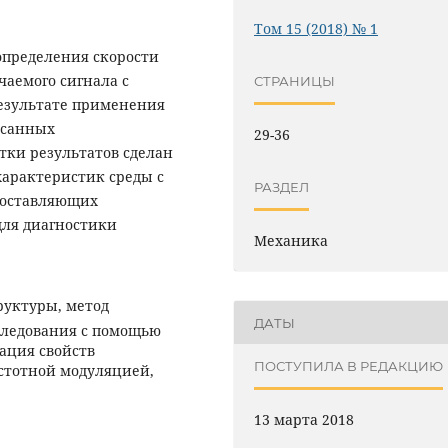
Том 15 (2018) № 1
определения скорости
аемого сигнала с
СТРАНИЦЫ
езультате применения
исанных
29-36
тки результатов сделан
характеристик среды с
РАЗДЕЛ
 составляющих
для диагностики
Механика
руктуры, метод
ДАТЫ
следования с помощью
ация свойств
ПОСТУПИЛА В РЕДАКЦИЮ
астотной модуляцией,
13 марта 2018