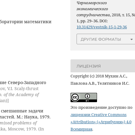
Черноморского
экономического
сотрудничества
, 2018, т. 15, 
1, pp. 29–36. DOI:
лаборатории математики
10.31429/vestnik-15-1-29-36
ДРУГИЕ ФОРМАТЫ
ЛИЦЕНЗИЯ
Copyright (c) 2018 Мухин А.С.,
ие Северо-Западного
Павлова А.В., Телятников И.С.
ov, V.I. Scaly-thrust
p. of the Academy of
ian)]
Это произведение доступно по
 смешанные задачи
лицензии Creative Commons
астей. М.: Наука, 1979.
«Attribution» («Атрибуция») 4.0
mixed problems of
uka, Moscow, 1979. (In
Всемирная
.