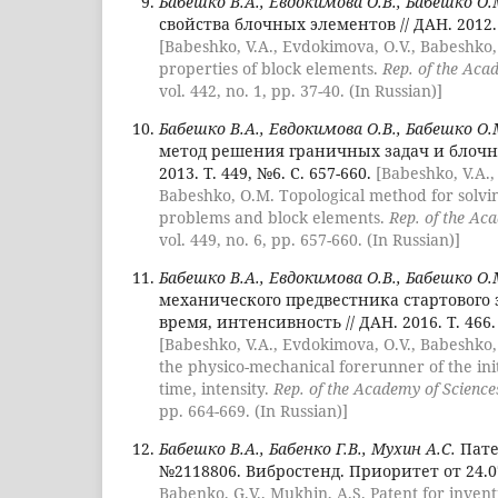
Бабешко В.А., Евдокимова О.В., Бабешко О.
свойства блочных элементов // ДАН. 2012. Т
[Babeshko, V.A., Evdokimova, O.V., Babeshk
properties of block elements.
Rep. of the Aca
vol. 442, no. 1, pp. 37-40. (In Russian)]
Бабешко В.А., Евдокимова О.В., Бабешко О.
метод решения граничных задач и блочн
2013. Т. 449, №6. С. 657-660.
[Babeshko, V.A.,
Babeshko, O.M. Topological method for solv
problems and block elements.
Rep. of the Ac
vol. 449, no. 6, pp. 657-660. (In Russian)]
Бабешко В.А., Евдокимова О.В., Бабешко О.
механического предвестника стартового 
время, интенсивность // ДАН. 2016. Т. 466. 
[Babeshko, V.A., Evdokimova, O.V., Babeshko
the physico-mechanical forerunner of the ini
time, intensity.
Rep. of the Academy of Science
pp. 664-669. (In Russian)]
Бабешко В.А., Бабенко Г.В., Мухин А.С.
Пате
№2118806. Вибростенд. Приоритет от 24.07
Babenko, G.V., Mukhin, A.S. Patent for inven