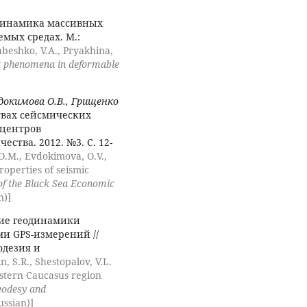
инамика массивных
мых средах. М.:
Babeshko, V.A., Pryakhina,
t phenomena in deformable
вдокимова О.В., Грищенко
твах сейсмических
 центров
ства. 2012. №3. С. 12-
O.M., Evdokimova, O.V.,
roperties of seismic
s of the Black Sea Economic
n)]
ие геодинамики
и GPS-измерений //
одезия и
n, S.R., Shestopalov, V.L.
stern Caucasus region
eodesy and
ussian)]