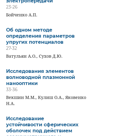
электропередачи
23-26
Бойченко А.П.
Об одном методе
определения параметров
упругих потенциалов
27-32
Ватульян А.О., Сухов Д.Ю.
Исследования элементов
волноводной плазмонной
нанооптики
33-36
Векшин М.М., Кулиш О.А., Яковенко
Н.А.
Исследование
устойчивости сферических
оболочек под действием