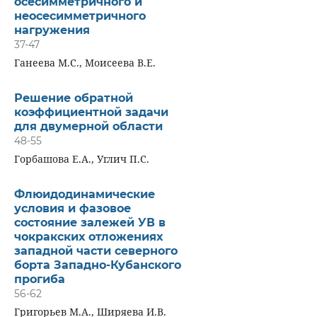
осесимметричного и
неосесимметричного
нагружения
37-47
Ганеева М.С., Моисеева В.Е.
Решение обратной
коэффициентной задачи
для двумерной области
48-55
Горбашова Е.А., Углич П.С.
Флюидодинамические
условия и фазовое
состояние залежей УВ в
чокракских отложениях
западной части северного
борта Западно-Кубанского
прогиба
56-62
Григорьев М.А., Ширяева И.В.