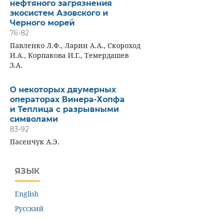
нефтяного загрязнения
экосистем Азовского и
Черного морей
76-82
Павленко Л.Ф., Ларин А.А., Скороход
И.А., Корпакова И.Г., Темердашев
З.А.
О некоторых двумерных
операторах Винера-Хопфа
и Теплица с разрывными
символами
83-92
Пасенчук А.Э.
ЯЗЫК
English
Русский