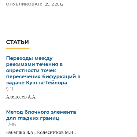
ОПУБЛИКОВАН:
25.12.2012
СТАТЬИ
Переходы между
режимами течения в
окрестности точек
пересечения бифуркаций в
задаче Куэтта-Тейлора
5-11
Алексеев А.А.
Метод блочного элемента
для гладких границ
12-16
Бабешко В.А., Колесников М.Н.,