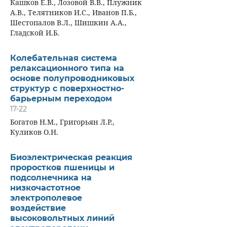
Кашков Е.В., Лозовой В.В., Плужник
А.В., Телятников И.С., Иванов П.Б.,
Шестопалов В.Л., Шишкин А.А.,
Гладской И.Б.
Колебательная система
релаксационного типа на
основе полупроводниковых
структур с поверхностно-
барьерным переходом
17-22
Богатов Н.М., Григорьян Л.Р.,
Куликов О.Н.
Биоэлектрическая реакция
проростков пшеницы и
подсолнечника на
низкочастотное
электрополевое
воздействие
высоковольтных линий