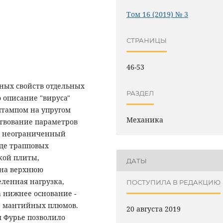
Том 16 (2019) № 3
СТРАНИЦЫ
46-53
ных свойств отдельных
РАЗДЕЛ
 описание "вируса"
тампом на упругом
Механика
ствование параметров
т неограниченный
еде трапповых
кой плиты,
ДАТЫ
 на верхнюю
еленная нагрузка,
ПОСТУПИЛА В РЕДАКЦИЮ
 нижнее основание -
ы мантийных плюмов.
20 августа 2019
 Фурье позволило