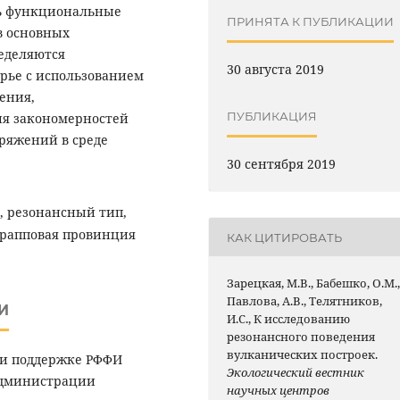
ть функциональные
ПРИНЯТА К ПУБЛИКАЦИИ
в основных
еделяются
30 августа 2019
рье с использованием
ения,
ПУБЛИКАЦИЯ
ия закономерностей
ряжений в среде
30 сентября 2019
, резонансный тип,
трапповая провинция
КАК ЦИТИРОВАТЬ
Зарецкая, М.В., Бабешко, О.М.
Павлова, А.В., Телятников,
И
И.С., К исследованию
резонансного поведения
вулканических построек.
ри поддержке РФФИ
Экологический вестник
 Администрации
научных центров