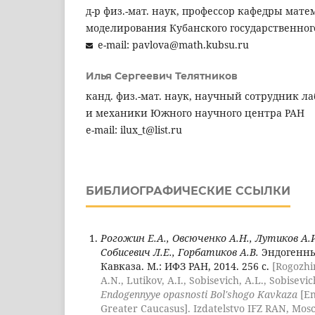
д-р физ.-мат. наук, профессор кафедры мате
моделирования Кубанского государственног
e-mail: pavlova@math.kubsu.ru
Илья Сергеевич Телятников
канд. физ.-мат. наук, научный сотрудник 
и механики Южного научного центра РАН
e-mail: ilux_t@list.ru
БИБЛИОГРАФИЧЕСКИЕ ССЫЛКИ
Рогожин Е.А., Овсюченко А.Н., Лутиков А.И
Собисевич Л.Е., Горбатиков А.В.
Эндогенны
Кавказа. М.: ИФЗ РАН, 2014. 256 с.
[Rogozhi
A.N., Lutikov, A.I., Sobisevich, A.L., Sobisevic
Endogennyye opasnosti Bol'shogo Kavkaza
[En
Greater Caucasus]. Izdatelstvo IFZ RAN, Mosc