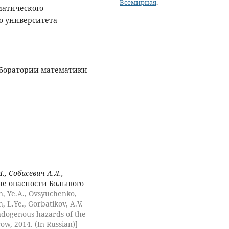
Всемирная
.
матического
о университета
лаборатории математики
., Собисевич А.Л.,
е опасности Большого
n, Ye.A., Ovsyuchenko,
h, L.Ye., Gorbatikov, A.V.
dogenous hazards of the
ow, 2014. (In Russian)]