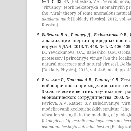
№ 1. С. 33–37.
[Babeshko, V.A., Yevdokimova,
"virusnoy" teorii nekotorykh anomal'nykh p
the "viral" theory of some anomalous natur
akademii nauk
[Doklady Physics], 2012, vol. 44
Russian)]
Бабешко В.А., Ритцер Д., Евдокимова О.В.,
локализации энергии природных процес
вирусы // ДАН. 2013. Т. 448. № 4. С. 406–409
D., Yevdokimova, O.V., Babeshko, O.M. O lokal
protsessov i prirodnyye virusy [On the locali
natural processes and natural viruses].
Dokla
[Doklady Physics], 2013, vol. 448, no. 4, pp. 4
Вильямс Р., Павлова А.В., Ратнер С.В.
Иссл
вибропрочности при моделировании геол
Экологический вестник научных центро
экономического сотрудничества. 2003. № 1
Pavlova, A.V., Ratner, S.V. Issledovaniye "vir
modelirovanii geologicheskikh struktur [The s
vibration strength in the modeling of geologic
Jekologicheskij vestnik nauchnyh centrov ch
jekonomicheskogo sotrudnichestva
[Ecological