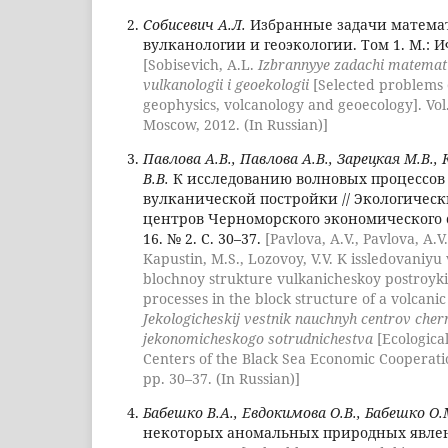
Собисевич А.Л.
Избранные задачи матема
вулканологии и геоэкологии. Том 1. М.: ИФ
[Sobisevich, A.L.
Izbrannyye zadachi matemati
vulkanologii i geoekologii
[Selected problems
geophysics, volcanology and geoecology]. Vol.
Moscow, 2012. (In Russian)]
Павлова А.В., Павлова А.В., Зарецкая М.В.,
В.В.
К исследованию волновых процессов 
вулканической постройки // Экологичес
центров Черноморского экономического с
16. № 2. С. 30–37.
[Pavlova, A.V., Pavlova, A.V
Kapustin, M.S., Lozovoy, V.V. K issledovaniyu
blochnoy strukture vulkanicheskoy postroyki
processes in the block structure of a volcanic
Jekologicheskij vestnik nauchnyh centrov ch
jekonomicheskogo sotrudnichestva
[Ecological
Centers of the Black Sea Economic Cooperation
pp. 30–37. (In Russian)]
Бабешко В.А., Евдокимова О.В., Бабешко О.
некоторых аномальных природных явлений 