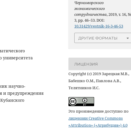
Черноморского
экономического
сотрудничества
, 2019, т. 16, 
3, pp. 46–53. DOI:
10.31429/vestnik-16-3-46-53
ДРУГИЕ ФОРМАТЫ
матического
о университета
ЛИЦЕНЗИЯ
Copyright (c) 2019 Зарецкая М.В.,
Бабешко О.М., Павлова А.В.,
дник научно-
Телятников И.С.
ия и предупреждения
 Кубанского
Это произведение доступно по
лицензии Creative Commons
«Attribution» («Атрибуция») 4.0