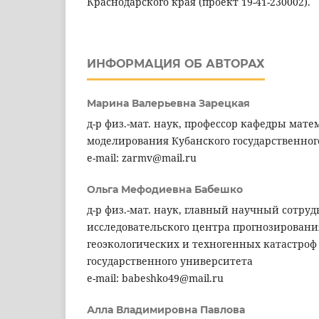
Краснодарского края (проект 19-41-230002).
ИНФОРМАЦИЯ ОБ АВТОРАХ
Марина Валерьевна Зарецкая
д-р физ.-мат. наук, профессор кафедры мате
моделирования Кубанского государственног
e-mail: zarmv@mail.ru
Ольга Мефодиевна Бабешко
д-р физ.-мат. наук, главный научный сотру
исследовательского центра прогнозирован
геоэкологических и техногенных катастроф
государственного университета
e-mail: babeshko49@mail.ru
Алла Владимировна Павлова