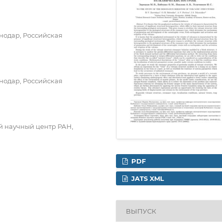
нодар, Российская
нодар, Российская
 научный центр РАН,
PDF
JATS XML
ВЫПУСК