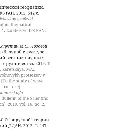
тической геофизики,
З РАН, 2012. 512 с.
cheskoy geofiziki,
 of mathematical
 1. Izdatelstvo IFZ RAN,
 Капустин М.С., Лозовой
в блочной структуре
кий вестник научных
отрудничества. 2019. Т.
., Zaretskaya, M.V.,
 volnovykh protsessov v
 [To the study of wave
 structure].
ernomorskogo
 Bulletin of the Scientific
], 2019, vol. 16, no. 2,
М.
О "вирусной" теории
// ДАН. 2012. Т. 447.