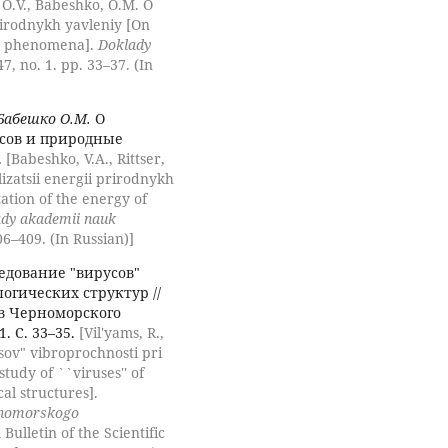
 O.V., Babeshko, O.M. O
rirodnykh yavleniy [On
al phenomena].
Doklady
7, no. 1. pp. 33–37. (In
 Бабешко О.М.
О
сов и природные
.
[Babeshko, V.A., Rittser,
izatsii energii prirodnykh
zation of the energy of
dy akademii nauk
06–409. (In Russian)]
едование "вирусов"
огических структур //
в Черноморского
. С. 33–35.
[Vil'yams, R.,
usov" vibroprochnosti pri
tudy of ``viruses'' of
al structures].
ernomorskogo
 Bulletin of the Scientific