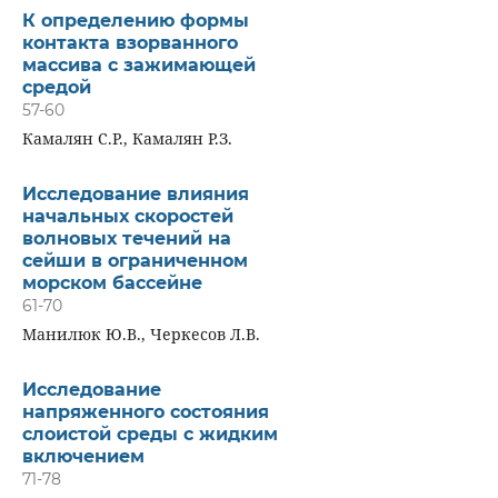
К определению формы
контакта взорванного
массива с зажимающей
средой
57-60
Камалян С.Р., Камалян Р.З.
Исследование влияния
начальных скоростей
волновых течений на
сейши в ограниченном
морском бассейне
61-70
Манилюк Ю.В., Черкесов Л.В.
Исследование
напряженного состояния
слоистой среды с жидким
включением
71-78