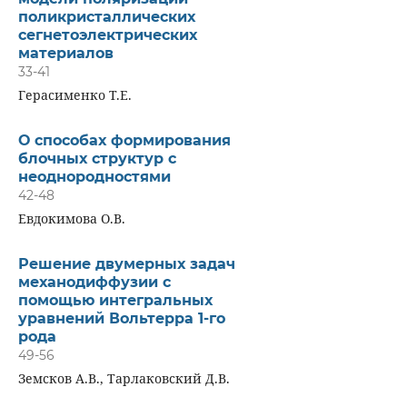
поликристаллических
сегнетоэлектрических
материалов
33-41
Герасименко Т.Е.
О способах формирования
блочных структур с
неоднородностями
42-48
Евдокимова О.В.
Решение двумерных задач
механодиффузии с
помощью интегральных
уравнений Вольтерра 1-го
рода
49-56
Земсков А.В., Тарлаковский Д.В.