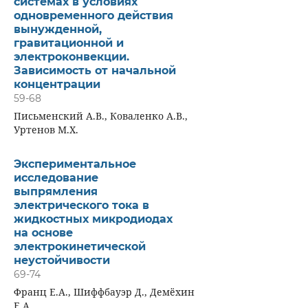
системах в условиях
одновременного действия
вынужденной,
гравитационной и
электроконвекции.
Зависимость от начальной
концентрации
59-68
Письменский А.В., Коваленко А.В.,
Уртенов М.Х.
Экспериментальное
исследование
выпрямления
электрического тока в
жидкостных микродиодах
на основе
электрокинетической
неустойчивости
69-74
Франц Е.А., Шиффбауэр Д., Демёхин
Е.А.