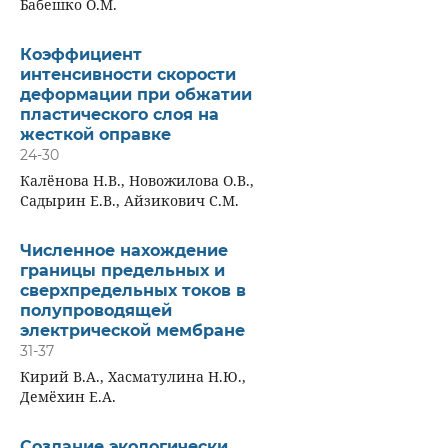
Бабешко О.М.
Коэффициент
интенсивности скорости
деформации при обжатии
пластического слоя на
жесткой оправке
24-30
Калёнова Н.В., Новожилова О.В.,
Садырин Е.В., Айзикович С.М.
Численное нахождение
границы предельных и
сверхпредельных токов в
полупроводящей
электрической мембране
31-37
Кирий В.А., Хасматулина Н.Ю.,
Демёхин Е.А.
Создание экологически