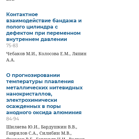
Контактное
взаимодействие бандажа и
полого цилиндра с
дефектом при переменном
внутреннем давлении
75-83
Чебаков М.И., Колосова Е.М., Ляпин
А.А.
О прогнозировании
температуры плавления
металлических нитевидных
нанокристаллов,
электрохимически
осажденных в поры
анодного оксида алюминия
84-94
Шиляева Ю.И., Бардушкин В.В.,
Гаврилов С.А., Силибин М.В.,