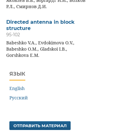
Яковлев В.Б., Боргардт Н.И., Волков
Р.Л., Смирнов Д.И.
Directed antenna in block
structure
95-102
Babeshko V.A., Evdokimova O.V.,
Babeshko O.M., Gladskoi I.B.,
Gorshkova E.M.
ЯЗЫК
English
Русский
ОТПРАВИТЬ МАТЕРИАЛ