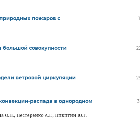
природных пожаров с
я большой совокупности
2
одели ветровой циркуляции
2
конвекции-распада в однородном
3
 О.Н., Нестеренко А.Г., Никитин Ю.Г.