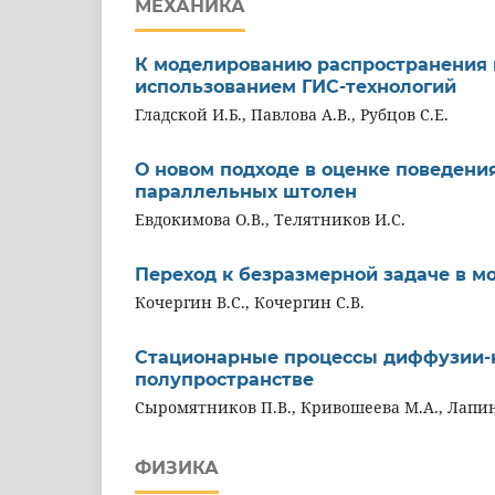
МЕХАНИКА
К моделированию распространения 
использованием ГИС-технологий
Гладской И.Б., Павлова А.В., Рубцов С.Е.
О новом подходе в оценке поведени
параллельных штолен
Евдокимова О.В., Телятников И.С.
Переход к безразмерной задаче в м
Кочергин В.С., Кочергин С.В.
Стационарные процессы диффузии-
полупространстве
Сыромятников П.В., Кривошеева М.А., Лапина
ФИЗИКА