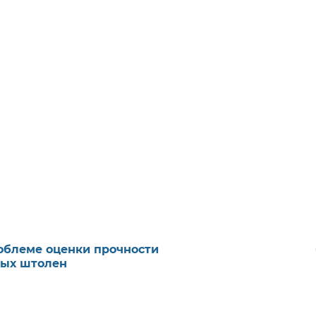
облеме оценки прочности
ных штолен