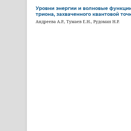
Уровни энергии и волновые функци
триона, захваченного квантовой точ
Андреева А.Р., Тумаев Е.Н., Рудоман Н.Р.