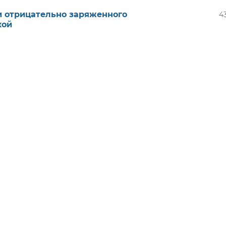
и отрицательно заряженного
4
кой