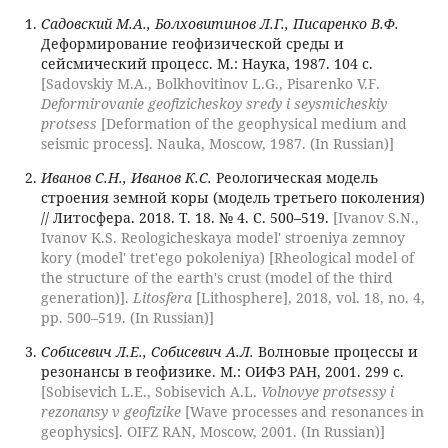
Садовский М.А., Болховитинов Л.Г., Писаренко В.Ф.
Деформирование геофизической среды и
сейсмический процесс. М.: Наука, 1987. 104 с.
[Sadovskiy M.A., Bolkhovitinov L.G., Pisarenko V.F.
Deformirovanie geofizicheskoy sredy i seysmicheskiy
protsess
[Deformation of the geophysical medium and
seismic process]. Nauka, Moscow, 1987. (In Russian)]
Иванов С.Н., Иванов К.С.
Реологическая модель
строения земной коры (модель третьего поколения)
// Литосфера. 2018. Т. 18. № 4. С. 500–519.
[Ivanov S.N.,
Ivanov K.S. Reologicheskaya model' stroeniya zemnoy
kory (model' tret'ego pokoleniya) [Rheological model of
the structure of the earth's crust (model of the third
generation)].
Litosfera
[Lithosphere], 2018, vol. 18, no. 4,
pp. 500–519. (In Russian)]
Собисевич Л.Е., Собисевич А.Л.
Волновые процессы и
резонансы в геофизике. М.: ОИФЗ РАН, 2001. 299 c.
[Sobisevich L.E., Sobisevich A.L.
Volnovye protsessy i
rezonansy v geofizike
[Wave processes and resonances in
geophysics]. OIFZ RAN, Moscow, 2001. (In Russian)]