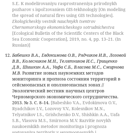
S.E. K modelirovaniyu rasprostraneniya prirodnykh
pozharov s ispol'zovaniem GIS-tekhnologiy [On modeling
the spread of natural fires using GIS technologies].
Ekologicheskiy vestnik nauchnykh tsentrov
Chernomorskogo ekonomicheskogo sotrudnichestva
[Ecological Bulletin of the Scientific Centers of the Black
Sea Economic Cooperation], 2019, no. 4, pp. 13–21. (In
Russian)]
Бабешко В.А., Евдокимова О.В., Рядчиков И.В., Лозовой
В.В., Колесников М.Н., Телятников И.С., Грищенко
Д.В., Шишкин А.А., Уафа С.Б., Власова М.С., Смирнова
М.В.
Развитие новых наукоемких методов
мониторинга и прогноза состояния территорий в
сейсмоопасных и оползнеопасных зонах //
Экологический вестник научных центров
Черноморского экономического сотрудничества.
2013. № 3. С. 8–14.
[Babeshko V.A., Evdokimova O.V.,
Ryadchikov I.V., Lozovoy V.V., Kolesnikov M.N.,
Telyatnikov I.S., Grishchenko D.V., Shishkin A.A., Uafa
S.B., Vlasova M.S., Smirnova M.V. Razvitie novykh
naukoemkikh metodov monitoringa i prognoza
sostoyaniya territoriy v seysmoopasnykh i