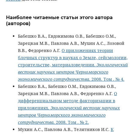
Наиболее читаемые статьи этого автора
(авторов)
Бабешко В.А., Евдокимова О.В., Бабешко О.М.,
Зарецкая М.В., Павлова А.В., Мухин А.С., Лозовой
В.В., Федоренко А.Г.
О приложениях теории
блочных структур в науках о Земле, сейсмологии,
строительстве, материаловедении.
Экологический
вестник научных центров Черноморского
экономического сотрудничества
. 2008. Том . № 4.
Бабешко В.А., Бабешко О.М., Евдокимова О.В.,
Зарецкая М.В., Павлова А.В., Федоренко А.Г.
О
дифференциальном методе факторизации в
приложениях.
Экологический вестник научных
центров Черноморского экономического
сотрудничества
. 2008. Том . № 2.
Мухин А.С., Павлова А.В., Телятников И.С.
К