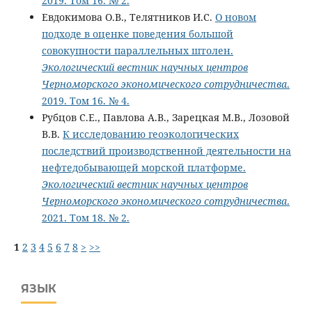
2019. Том 16. № 2.
Евдокимова О.В., Телятников И.С.
О новом
подходе в оценке поведения большой
совокупности параллельных штолен.
Экологический вестник научных центров
Черноморского экономического сотрудничества
.
2019. Том 16. № 4.
Рубцов С.Е., Павлова А.В., Зарецкая М.В., Лозовой
В.В.
К исследованию геоэкологических
последствий производственной деятельности на
нефтедобывающей морской платформе.
Экологический вестник научных центров
Черноморского экономического сотрудничества
.
2021. Том 18. № 2.
1
2
3
4
5
6
7
8
>
>>
ЯЗЫК