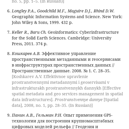
no. 5, pp. 1–5. (In Russian)]
Longley P.A., Goodchild M.F., Maguire D.J., Rhind D.W.
Geographic Information Systems and Science. New York:
John Wiley & Sons, 1999. 432 p.
Keller R., Baru Ch.
Geoinformatics: Cyberinfrastructure
for the Solid Earth Sciences. Cambridge: University
Press, 2011. 374 p.
Кошкарев А.В.
Эффективное управление
пространственными метаданными и геосервисами
в инфраструктурах пространственных данных //
Пространственные данные. 2008. № 1. С. 28–35.
[Koshkarev A.V. Effektivnoe upravlenie
prostranstvennymi metadannymi i geoservisami v
infrastrukturakh prostranstvennykh dannykh [Effective
spatial metadata and geo services management in spatial
data infrastructures].
Prostranstvennye dannye
[Spatial
data], 2008, no. 1, pp. 28–35. (In Russian)]
Панин А.В., Гельман Р.Н.
Опыт применения GPS-
технологии для построения крупномасштабных
цифровых моделей рельефа // Геодезия и