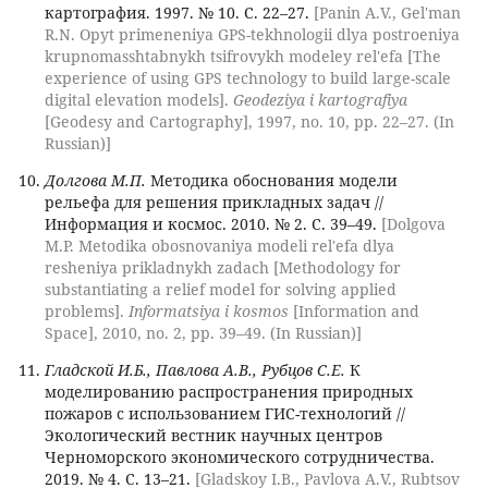
картография. 1997. № 10. С. 22–27.
[Panin A.V., Gel'man
R.N. Opyt primeneniya GPS-tekhnologii dlya postroeniya
krupnomasshtabnykh tsifrovykh modeley rel'efa [The
experience of using GPS technology to build large-scale
digital elevation models].
Geodeziya i kartografiya
[Geodesy and Cartography], 1997, no. 10, pp. 22–27. (In
Russian)]
Долгова М.П.
Методика обоснования модели
рельефа для решения прикладных задач //
Информация и космос. 2010. № 2. С. 39–49.
[Dolgova
M.P. Metodika obosnovaniya modeli rel'efa dlya
resheniya prikladnykh zadach [Methodology for
substantiating a relief model for solving applied
problems].
Informatsiya i kosmos
[Information and
Space], 2010, no. 2, pp. 39–49. (In Russian)]
Гладской И.Б., Павлова А.В., Рубцов С.Е.
К
моделированию распространения природных
пожаров с использованием ГИС-технологий //
Экологический вестник научных центров
Черноморского экономического сотрудничества.
2019. № 4. С. 13–21.
[Gladskoy I.B., Pavlova A.V., Rubtsov