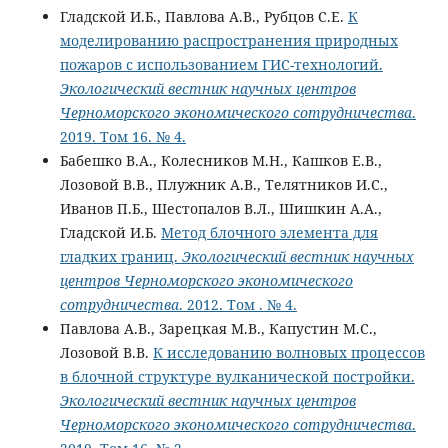
Гладской И.Б., Павлова А.В., Рубцов С.Е.
К
моделированию распространения природных
пожаров с использованием ГИС-технологий.
Экологический вестник научных центров
Черноморского экономического сотрудничества
.
2019. Том 16. № 4.
Бабешко В.А., Колесников М.Н., Кашков Е.В.,
Лозовой В.В., Плужник А.В., Телятников И.С.,
Иванов П.Б., Шестопалов В.Л., Шишкин А.А.,
Гладской И.Б.
Метод блочного элемента для
гладких границ.
Экологический вестник научных
центров Черноморского экономического
сотрудничества
. 2012. Том . № 4.
Павлова А.В., Зарецкая М.В., Капустин М.С.,
Лозовой В.В.
К исследованию волновых процессов
в блочной структуре вулканической постройки.
Экологический вестник научных центров
Черноморского экономического сотрудничества
.