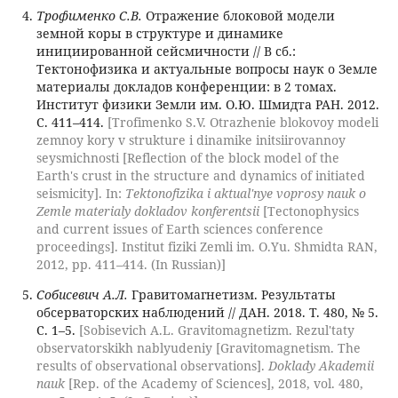
Трофименко С.В.
Отражение блоковой модели
земной коры в структуре и динамике
инициированной сейсмичности // В сб.:
Тектонофизика и актуальные вопросы наук о Земле
материалы докладов конференции: в 2 томах.
Институт физики Земли им. О.Ю. Шмидта РАН. 2012.
С. 411–414.
[Trofimenko S.V. Otrazhenie blokovoy modeli
zemnoy kory v strukture i dinamike initsiirovannoy
seysmichnosti [Reflection of the block model of the
Earth's crust in the structure and dynamics of initiated
seismicity]. In:
Tektonofizika i aktual'nye voprosy nauk o
Zemle materialy dokladov konferentsii
[Tectonophysics
and current issues of Earth sciences conference
proceedings]. Institut fiziki Zemli im. O.Yu. Shmidta RAN,
2012, pp. 411–414. (In Russian)]
Собисевич А.Л.
Гравитомагнетизм. Результаты
обсерваторских наблюдений // ДАН. 2018. Т. 480, № 5.
С. 1–5.
[Sobisevich A.L. Gravitomagnetizm. Rezul'taty
observatorskikh nablyudeniy [Gravitomagnetism. The
results of observational observations].
Doklady Akademii
nauk
[Rep. of the Academy of Sciences], 2018, vol. 480,