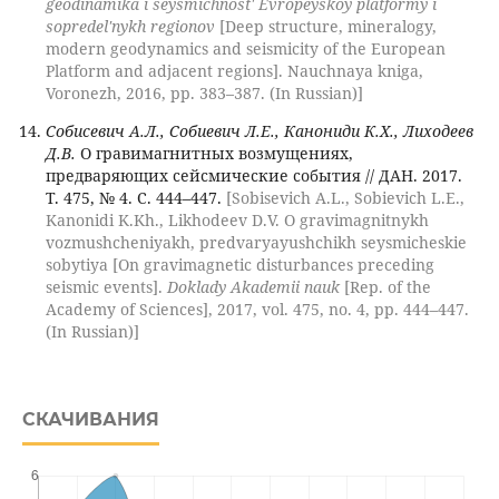
geodinamika i seysmichnost' Evropeyskoy platformy i
sopredel'nykh regionov
[Deep structure, mineralogy,
modern geodynamics and seismicity of the European
Platform and adjacent regions]. Nauchnaya kniga,
Voronezh, 2016, pp. 383–387. (In Russian)]
Собисевич А.Л., Собиевич Л.Е., Канониди К.Х., Лиходеев
Д.В.
О гравимагнитных возмущениях,
предваряющих сейсмические события // ДАН. 2017.
Т. 475, № 4. С. 444–447.
[Sobisevich A.L., Sobievich L.E.,
Kanonidi K.Kh., Likhodeev D.V. O gravimagnitnykh
vozmushcheniyakh, predvaryayushchikh seysmicheskie
sobytiya [On gravimagnetic disturbances preceding
seismic events].
Doklady Akademii nauk
[Rep. of the
Academy of Sciences], 2017, vol. 475, no. 4, pp. 444–447.
(In Russian)]
СКАЧИВАНИЯ