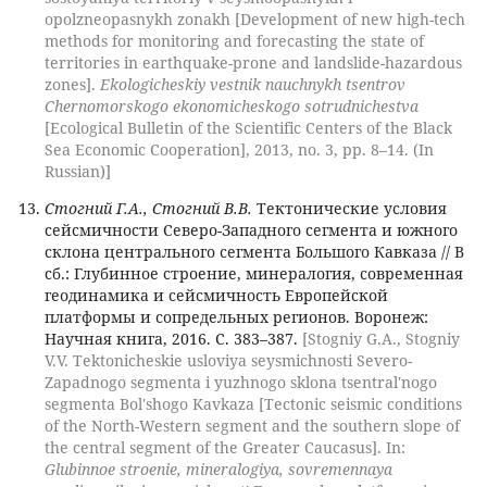
opolzneopasnykh zonakh [Development of new high-tech
methods for monitoring and forecasting the state of
territories in earthquake-prone and landslide-hazardous
zones].
Ekologicheskiy vestnik nauchnykh tsentrov
Chernomorskogo ekonomicheskogo sotrudnichestva
[Ecological Bulletin of the Scientific Centers of the Black
Sea Economic Cooperation], 2013, no. 3, pp. 8–14. (In
Russian)]
Стогний Г.А., Стогний В.В.
Тектонические условия
сейсмичности Северо-Западного сегмента и южного
склона центрального сегмента Большого Кавказа // В
сб.: Глубинное строение, минералогия, современная
геодинамика и сейсмичность Европейской
платформы и сопредельных регионов. Воронеж:
Научная книга, 2016. С. 383–387.
[Stogniy G.A., Stogniy
V.V. Tektonicheskie usloviya seysmichnosti Severo-
Zapadnogo segmenta i yuzhnogo sklona tsentral'nogo
segmenta Bol'shogo Kavkaza [Tectonic seismic conditions
of the North-Western segment and the southern slope of
the central segment of the Greater Caucasus]. In:
Glubinnoe stroenie, mineralogiya, sovremennaya