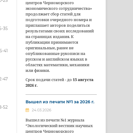
0-25
центров Черноморского
экономического сотрудничества»
продолжает сбор статей для
подготовки очередного номера и
приглашает авторов поделиться
6-35
результатами своих исследований
на страницах издания. К
публикации принимаются
оригинальные, ранее не
6-41
опубликованные рукописи на
русском и английском языках в
областях математики, механики
или физики.
2-47
Срок подачи статей - до
15 августа
2026 г.
Вышел из печати №1 за 2026 г.
8-52
24.03.2026
Вышел из печати №1 журнала
“Экологический вестник научных
центров Черноморского