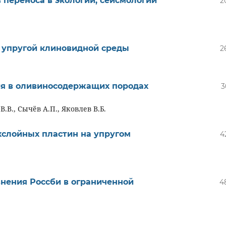
 переноса в экологии, сейсмологии
2
 упругой клиновидной среды
2
я в оливиносодержащих породах
3
.В., Сычёв А.П., Яковлев В.Б.
хслойных пластин на упругом
4
внения Россби в ограниченной
4