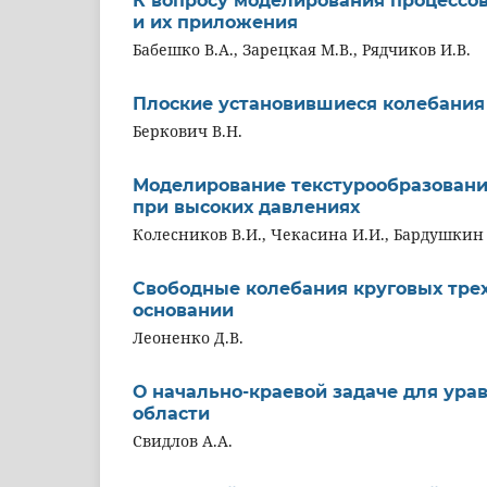
К вопросу моделирования процессов
и их приложения
Бабешко В.А., Зарецкая М.В., Рядчиков И.В.
Плоские установившиеся колебания
Беркович В.Н.
Моделирование текстурообразовани
при высоких давлениях
Колесников В.И., Чекасина И.И., Бардушкин В
Свободные колебания круговых тре
основании
Леоненко Д.В.
О начально-краевой задаче для ура
области
Свидлов А.А.