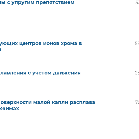
ны с упругим препятствием
5
ющих центров ионов хрома в
5
м
лавления с учетом движения
6
оверхности малой капли расплава
7
режимах