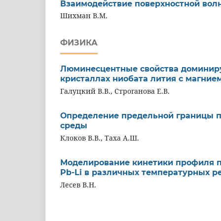
Взаимодействие поверхностной вол
Шихман В.М.
ФИЗИКА
Люминесцентные свойства доминиру
кристаллах ниобата лития с магние
Галуцкий В.В., Строганова Е.В.
Определение предельной границы п
среды
Клоков В.В., Таха А.Ш.
Моделирование кинетики профиля п
Pb-Li в различных температурных 
Лесев В.Н.