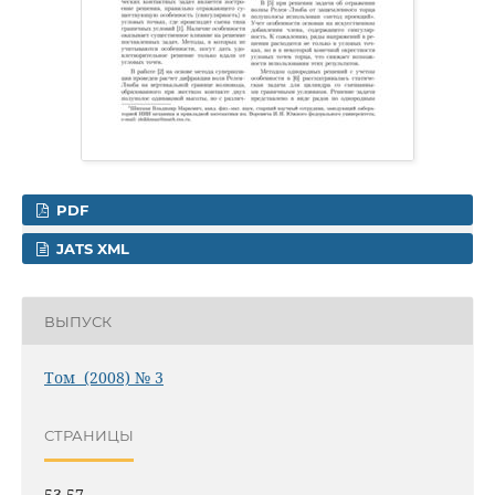
PDF
JATS XML
ВЫПУСК
Том (2008) № 3
СТРАНИЦЫ
53-57