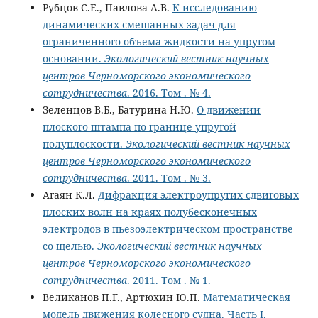
Рубцов С.Е., Павлова А.В.
К исследованию
динамических смешанных задач для
ограниченного объема жидкости на упругом
основании.
Экологический вестник научных
центров Черноморского экономического
сотрудничества
. 2016. Том . № 4.
Зеленцов В.Б., Батурина Н.Ю.
О движении
плоского штампа по границе упругой
полуплоскости.
Экологический вестник научных
центров Черноморского экономического
сотрудничества
. 2011. Том . № 3.
Агаян К.Л.
Дифракция электроупругих сдвиговых
плоских волн на краях полубесконечных
электродов в пьезоэлектрическом пространстве
со щелью.
Экологический вестник научных
центров Черноморского экономического
сотрудничества
. 2011. Том . № 1.
Великанов П.Г., Артюхин Ю.П.
Математическая
модель движения колесного судна. Часть I.