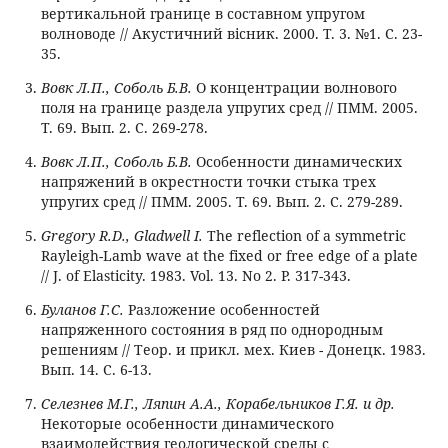
вертикальной границе в составном упругом
волноводе // Акустичний вісник. 2000. Т. 3. №1. С. 23-
35.
Вовк Л.П., Соболь Б.В.
О концентрации волнового
поля на границе раздела упругих сред // ПММ. 2005.
Т. 69. Вып. 2. С. 269-278.
Вовк Л.П., Соболь Б.В.
Особенности динамических
напряжений в окрестности точки стыка трех
упругих сред // ПММ. 2005. Т. 69. Вып. 2. С. 279-289.
Gregory R.D., Gladwell I.
The reflection of a symmetric
Rayleigh-Lamb wave at the fixed or free edge of a plate
// J. of Elasticity. 1983. Vol. 13. No 2. P. 317-343.
Буланов Г.С.
Разложение особенностей
напряженного состояния в ряд по однородным
решениям // Теор. и прикл. мех. Киев - Донецк. 1983.
Вып. 14. С. 6-13.
Селезнев М.Г., Ляпин А.А., Корабельников Г.Я. и др.
Некоторые особенности динамического
взаимодействия геологической среды с