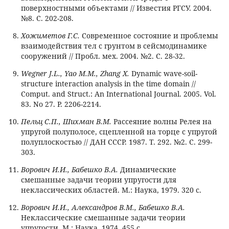
поверхностными объектами // Известия РГСУ. 2004.
№8. С. 202-208.
Хожиметов Г.С.
Современное состояние и проблемы
взаимодействия тел с грунтом в сейсмодинамике
сооружений // Пробл. мех. 2004. №2. С. 28-32.
Wegner J.L., Yao M.M., Zhang X.
Dynamic wave-soil-
structure interaction analysis in the time domain //
Comput. and Struct.: An International Journal. 2005. Vol.
83. No 27. P. 2206-2214.
Пельц С.П., Шихман В.М.
Рассеяние волны Релея на
упругой полуполосе, сцепленной на торце с упругой
полуплоскостью // ДАН СССР. 1987. Т. 292. №2. С. 299-
303.
Ворович И.И., Бабешко В.А.
Динамические
смешанные задачи теории упругости для
неклассических областей. М.: Наука, 1979. 320 с.
Ворович И.И., Александров В.М., Бабешко В.А.
Неклассические смешанные задачи теории
упругости. М.: Наука, 1974. 455 с.