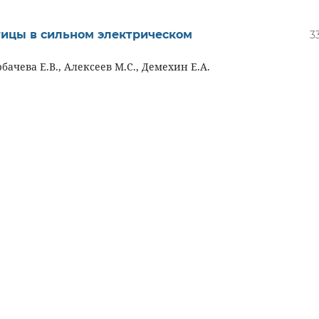
тицы в сильном электрическом
3
рбачева Е.В., Алексеев М.С., Демехин Е.А.