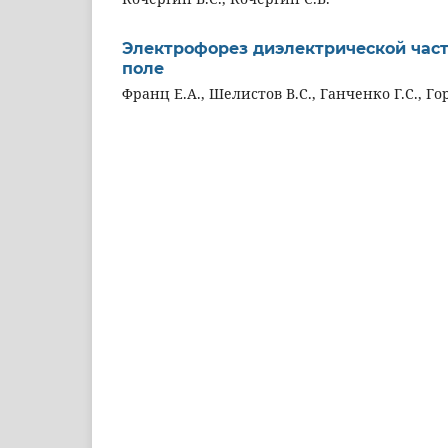
Электрофорез диэлектрической час
поле
Франц Е.А., Шелистов В.С., Ганченко Г.С., Го