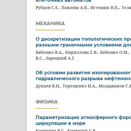
клеточных автоматов
Рубцов С.Е., Павлова А.В., Истомин Н.К., Тел
МЕХАНИКА
О дискретизации топологических пр
разными граничными условиями для
Бабешко В.А., Кириллова Е.В., Бабешко О.М.,
В.С., Зарецкий А.Г.
Об условии развития изолированно
гидравлического разрыва нефтеносн
Дунаев В.И., Терещенко И.А., Молдаванов С.
ФИЗИКА
Параметризация атмосферного форси
циркуляции в море
Кочергин В.С., Кочергин С.В.