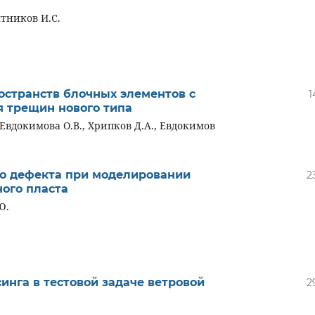
ятников И.С.
остранств блочных элементов с
1
 трещин нового типа
 Евдокимова О.В., Хрипков Д.А., Евдокимов
го дефекта при моделировании
2
ого пласта
Ю.
нга в тестовой задаче ветровой
2