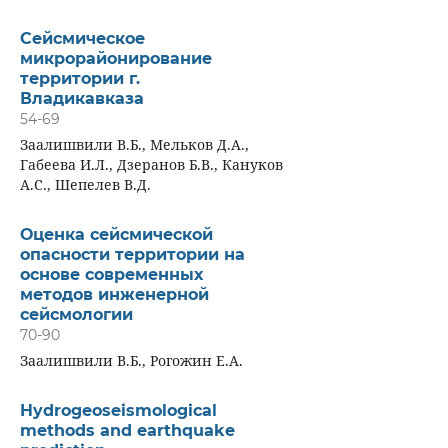
Сейсмическое
микрорайонирование
территории г.
Владикавказа
54-69
Заалишвили В.Б., Мельков Д.А.,
Габеева И.Л., Дзеранов Б.В., Кануков
А.С., Шепелев В.Д.
Оценка сейсмической
опасности территории на
основе современных
методов инженерной
сейсмологии
70-90
Заалишвили В.Б., Рогожин Е.А.
Hydrogeoseismological
methods and earthquake