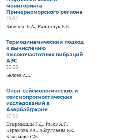
мониторинга
Причерноморского региона
25-32
Бабешко В.А., Калинчук В.В.
Термодинамический подход
к вычислению
высокочастотных вибраций
АЭС
33-38
Беляев А.К.
Опыт сейсмологических и
сейсмопрогностических
исследований в
Азербайджане
39-53
Етирмишли Г.Д., Рзаев А.Г.,
Керамова Р.А., Абдуллаева Р.Р.,
Казымова С.Э.