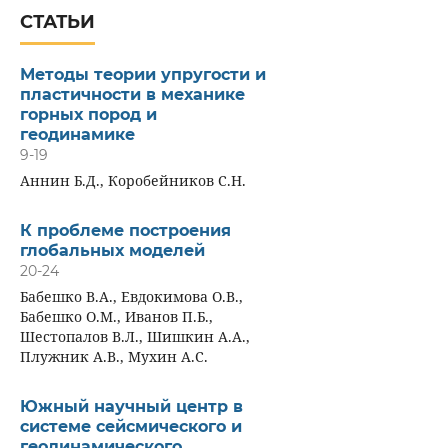
СТАТЬИ
Методы теории упругости и
пластичности в механике
горных пород и
геодинамике
9-19
Аннин Б.Д., Коробейников С.Н.
К проблеме построения
глобальных моделей
20-24
Бабешко В.А., Евдокимова О.В.,
Бабешко О.М., Иванов П.Б.,
Шестопалов В.Л., Шишкин А.А.,
Плужник А.В., Мухин А.С.
Южный научный центр в
системе сейсмичеcкого и
геодинамического