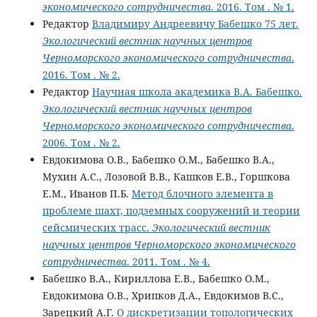
экономического сотрудничества
. 2016. Том . № 1.
Редактор
Владимиру Андреевичу Бабешко 75 лет.
Экологический вестник научных центров
Черноморского экономического сотрудничества
.
2016. Том . № 2.
Редактор
Научная школа академика В.А. Бабешко.
Экологический вестник научных центров
Черноморского экономического сотрудничества
.
2006. Том . № 2.
Евдокимова О.В., Бабешко О.М., Бабешко В.А.,
Мухин А.С., Лозовой В.В., Кашков Е.В., Горшкова
Е.М., Иванов П.Б.
Метод блочного элемента в
проблеме шахт, подземных сооружений и теории
сейсмических трасс.
Экологический вестник
научных центров Черноморского экономического
сотрудничества
. 2011. Том . № 4.
Бабешко В.А., Кириллова Е.В., Бабешко О.М.,
Евдокимова О.В., Хрипков Д.А., Евдокимов В.С.,
Зарецкий А.Г.
О дискретизации топологических