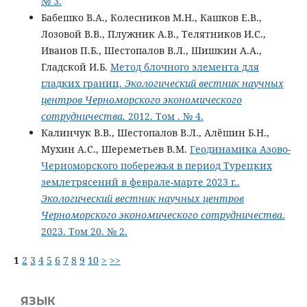
№ 3.
Бабешко В.А., Колесников М.Н., Кашков Е.В.,
Лозовой В.В., Плужник А.В., Телятников И.С.,
Иванов П.Б., Шестопалов В.Л., Шишкин А.А.,
Гладской И.Б.
Метод блочного элемента для
гладких границ.
Экологический вестник научных
центров Черноморского экономического
сотрудничества
. 2012. Том . № 4.
Калинчук В.В., Шестопалов В.Л., Алёшин Б.Н.,
Мухин А.С., Шереметьев В.М.
Геодинамика Азово-
Черноморского побережья в период Турецких
землетрясений в феврале-марте 2023 г..
Экологический вестник научных центров
Черноморского экономического сотрудничества
.
2023. Том 20. № 2.
1
2
3
4
5
6
7
8
9
10
>
>>
ЯЗЫК