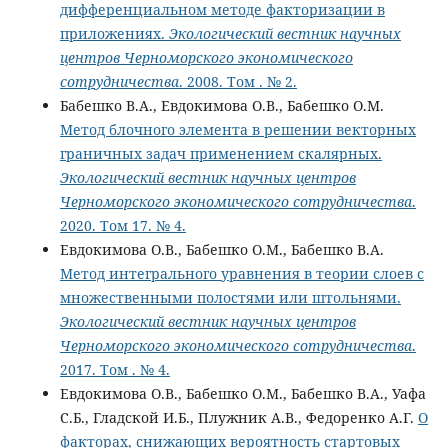
дифференциальном методе факторизации в
приложениях.
Экологический вестник научных
центров Черноморского экономического
сотрудничества
. 2008. Том . № 2.
Бабешко В.А., Евдокимова О.В., Бабешко О.М.
Метод блочного элемента в решении векторных
граничных задач применением скалярных.
Экологический вестник научных центров
Черноморского экономического сотрудничества
.
2020. Том 17. № 4.
Евдокимова О.В., Бабешко О.М., Бабешко В.А.
Метод интегрального уравнения в теории слоев с
множественными полостями или штольнями.
Экологический вестник научных центров
Черноморского экономического сотрудничества
.
2017. Том . № 4.
Евдокимова О.В., Бабешко О.М., Бабешко В.А., Уафа
С.Б., Гладской И.Б., Плужник А.В., Федоренко А.Г.
О
факторах, снижающих вероятность стартовых