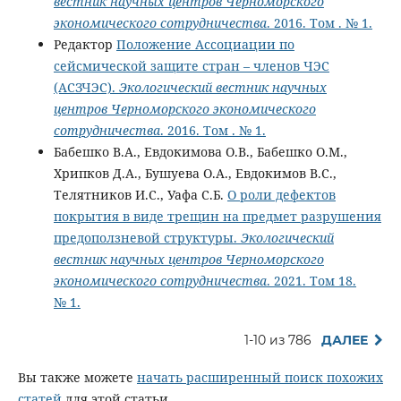
вестник научных центров Черноморского
экономического сотрудничества
. 2016. Том . № 1.
Редактор
Положение Ассоциации по
сейсмической защите стран – членов ЧЭС
(АСЗЧЭС).
Экологический вестник научных
центров Черноморского экономического
сотрудничества
. 2016. Том . № 1.
Бабешко В.А., Евдокимова О.В., Бабешко О.М.,
Хрипков Д.А., Бушуева О.А., Евдокимов В.С.,
Телятников И.С., Уафа С.Б.
О роли дефектов
покрытия в виде трещин на предмет разрушения
предоползневой структуры.
Экологический
вестник научных центров Черноморского
экономического сотрудничества
. 2021. Том 18.
№ 1.
1-10 из 786
ДАЛЕЕ
Вы также можете
начать расширенный поиск похожих
статей
для этой статьи.