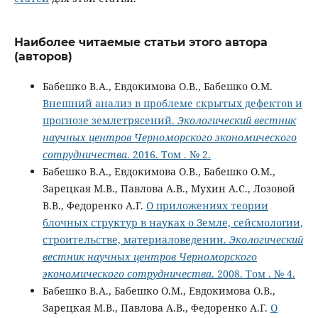
Наиболее читаемые статьи этого автора
(авторов)
Бабешко В.А., Евдокимова О.В., Бабешко О.М.
Внешний анализ в проблеме скрытых дефектов и
прогнозе землетрясений.
Экологический вестник
научных центров Черноморского экономического
сотрудничества
. 2016. Том . № 2.
Бабешко В.А., Евдокимова О.В., Бабешко О.М.,
Зарецкая М.В., Павлова А.В., Мухин А.С., Лозовой
В.В., Федоренко А.Г.
О приложениях теории
блочных структур в науках о Земле, сейсмологии,
строительстве, материаловедении.
Экологический
вестник научных центров Черноморского
экономического сотрудничества
. 2008. Том . № 4.
Бабешко В.А., Бабешко О.М., Евдокимова О.В.,
Зарецкая М.В., Павлова А.В., Федоренко А.Г.
О