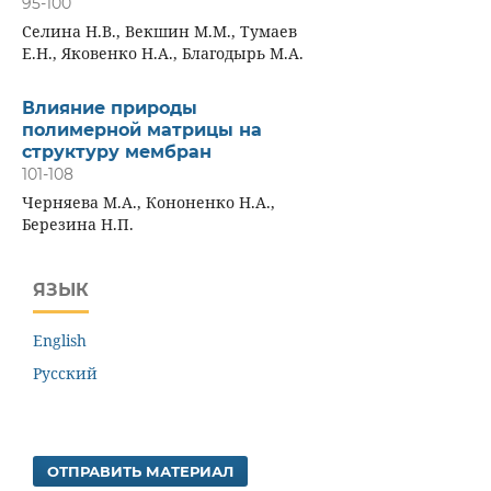
95-100
Селина Н.В., Векшин М.М., Тумаев
Е.Н., Яковенко Н.А., Благодырь М.А.
Влияние природы
полимерной матрицы на
структуру мембран
101-108
Черняева М.А., Кононенко Н.А.,
Березина Н.П.
ЯЗЫК
English
Русский
ОТПРАВИТЬ МАТЕРИАЛ