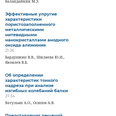
Баландайкин М.Э.
Эффективные упругие
характеристики
пористозаполненного
металлическими
нитевидными
нанокристаллами анодного
оксида алюминия
21-26
Бардушкин В.В., Шиляева Ю.И.,
Яковлев В.Б.
Об определении
характеристик тонкого
надреза при анализе
изгибных колебаний балки
27-34
Ватульян А.О., Осипов А.В.
Представления решений