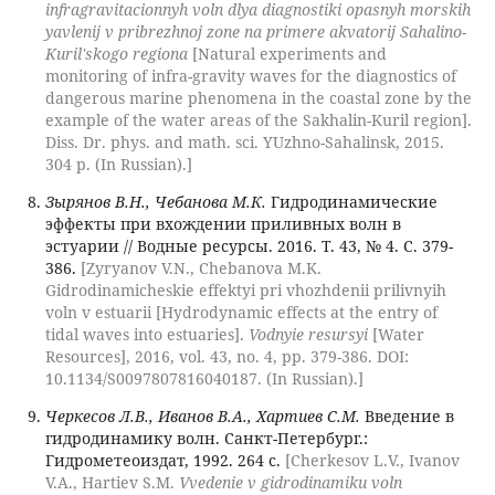
infragravitacionnyh voln dlya diagnostiki opasnyh morskih
yavlenij v pribrezhnoj zone na primere akvatorij Sahalino-
Kuril'skogo regiona
[Natural experiments and
monitoring of infra-gravity waves for the diagnostics of
dangerous marine phenomena in the coastal zone by the
example of the water areas of the Sakhalin-Kuril region].
Diss. Dr. phys. and math. sci. YUzhno-Sahalinsk, 2015.
304 p. (In Russian).]
Зырянов В.Н., Чебанова М.К.
Гидродинамические
эффекты при вхождении приливных волн в
эстуарии // Водные ресурсы. 2016. Т. 43, № 4. С. 379-
386.
[Zyryanov V.N., Chebanova M.K.
Gidrodinamicheskie effektyi pri vhozhdenii prilivnyih
voln v estuarii [Hydrodynamic effects at the entry of
tidal waves into estuaries].
Vodnyie resursyi
[Water
Resources], 2016, vol. 43, no. 4, pp. 379-386. DOI:
10.1134/S0097807816040187. (In Russian).]
Черкесов Л.В., Иванов В.А., Хартиев С.М.
Введение в
гидродинамику волн. Санкт-Петербург.:
Гидрометеоиздат, 1992. 264 с.
[Cherkesov L.V., Ivanov
V.A., Hartiev S.M.
Vvedenie v gidrodinamiku voln