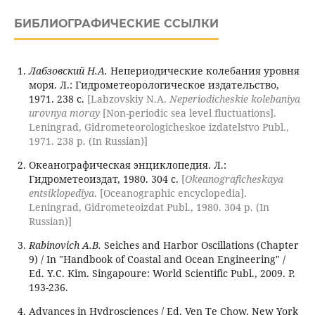
БИБЛИОГРАФИЧЕСКИЕ ССЫЛКИ
Лабзовский Н.А.
Непериодические колебания уровня
моря. Л.: Гидрометеорологическое издательство,
1971. 238 с.
[Labzovskiy N.A.
Neperiodicheskie kolebaniya
urovnya moray
[Non-periodic sea level fluctuations].
Leningrad, Gidrometeorologicheskoe izdatelstvo Publ.,
1971. 238 p. (In Russian)]
Океанографическая энциклопедия. Л.:
Гидрометеоиздат, 1980. 304 с.
[
Okeanograficheskaya
entsiklopediya
. [Oceanographic encyclopedia].
Leningrad, Gidrometeoizdat Publ., 1980. 304 p. (In
Russian)]
Rabinovich A.B.
Seiches and Harbor Oscillations (Chapter
9) / In "Handbook of Coastal and Ocean Engineering" /
Ed. Y.C. Kim. Singapoure: World Scientific Publ., 2009. P.
193-236.
Advances in Hydrosciences / Ed. Ven Te Chow. New York