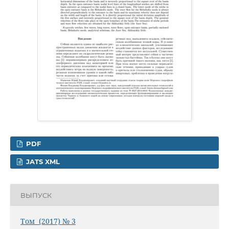
PDF
JATS XML
ВЫПУСК
Том (2017) № 3