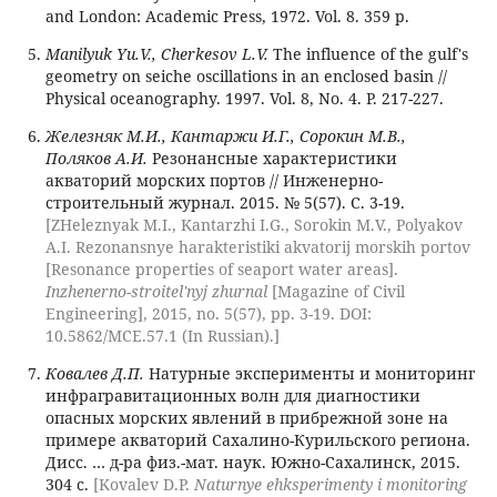
and London: Academic Press, 1972. Vol. 8. 359 p.
Manilyuk Yu.V., Cherkesov L.V.
The influence of the gulf's
geometry on seiche oscillations in an enclosed basin //
Physical oceanography. 1997. Vol. 8, No. 4. P. 217-227.
Железняк М.И., Кантаржи И.Г., Сорокин М.В.,
Поляков А.И.
Резонансные характеристики
акваторий морских портов // Инженерно-
строительный журнал. 2015. № 5(57). С. 3-19.
[ZHeleznyak M.I., Kantarzhi I.G., Sorokin M.V., Polyakov
A.I. Rezonansnye harakteristiki akvatorij morskih portov
[Resonance properties of seaport water areas].
Inzhenerno-stroitel'nyj zhurnal
[Magazine of Civil
Engineering], 2015, no. 5(57), pp. 3-19. DOI:
10.5862/MCE.57.1 (In Russian).]
Ковалев Д.П.
Натурные эксперименты и мониторинг
инфрагравитационных волн для диагностики
опасных морских явлений в прибрежной зоне на
примере акваторий Сахалино-Курильского региона.
Дисс. … д-ра физ.-мат. наук. Южно-Сахалинск, 2015.
304 с.
[Kovalev D.P.
Naturnye ehksperimenty i monitoring