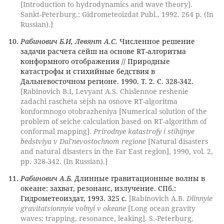
[Introduction to hydrodynamics and wave theory].
Sankt-Peterburg.: Gidrometeoizdat Publ., 1992. 264 p. (In
Russian).]
Рабинович Б.И, Левянт А.С.
Численное решение
задачи расчета сейш на основе RT-алгоритма
конформного отображения // Природные
катастрофы и стихийные бедствия в
Дальневосточном регионе. 1990. Т. 2. С. 328-342.
[Rabinovich B.I, Levyant A.S. Chislennoe reshenie
zadachi rascheta sejsh na osnove RT-algoritma
konformnogo otobrazheniya [Numerical solution of the
problem of seiche calculation based on RT-algorithm of
conformal mapping].
Prirodnye katastrofy i stihijnye
bedstviya v Dal'nevostochnom regione
[Natural disasters
and natural disasters in the Far East region], 1990, vol. 2,
pp. 328-342. (In Russian).]
Рабинович А.Б.
Длинные гравитационные волны в
океане: захват, резонанс, излучение. СПб.:
Гидрометеоиздат, 1993. 325 с.
[Rabinovich A.B.
Dlinnyie
gravitatsionnyie volnyi v okeane
[Long ocean gravity
waves: trapping, resonance, leaking]. S.-Peterburg,