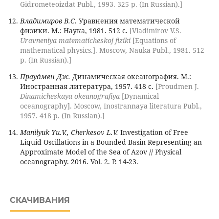
Gidrometeoizdat Publ., 1993. 325 p. (In Russian).]
Владимиров В.С.
Уравнения математической
физики. М.: Наука, 1981. 512 с.
[Vladimirov V.S.
Uravneniya matematicheskoj fiziki
[Equations of
mathematical physics.]. Moscow, Nauka Publ., 1981. 512
p. (In Russian).]
Праудмен Дж.
Динамическая океанография. М.:
Иностранная литература, 1957. 418 с.
[Proudmen J.
Dinamicheskaya okeanografiya
[Dynamical
oceanography]. Moscow, Inostrannaya literatura Publ.,
1957. 418 p. (In Russian).]
Manilyuk Yu.V., Cherkesov L.V.
Investigation of Free
Liquid Oscillations in a Bounded Basin Representing an
Approximate Model of the Sea of Azov // Physical
oceanography. 2016. Vol. 2. P. 14-23.
СКАЧИВАНИЯ