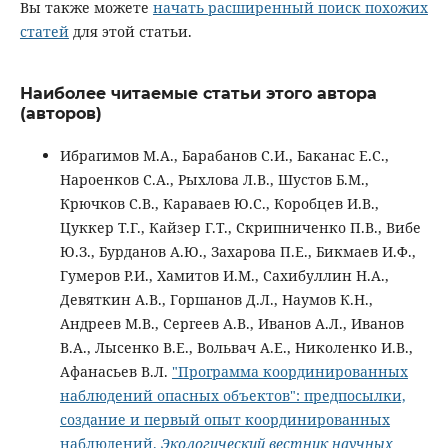
Вы также можете
начать расширенный поиск похожих
статей
для этой статьи.
Наиболее читаемые статьи этого автора
(авторов)
Ибрагимов М.А., Барабанов С.И., Баканас Е.С.,
Нароенков С.А., Рыхлова Л.В., Шустов Б.М.,
Крючков С.В., Караваев Ю.С., Коробцев И.В.,
Цуккер Т.Г., Кайзер Г.Т., Скрипниченко П.В., Вибе
Ю.З., Бурданов А.Ю., Захарова П.Е., Бикмаев И.Ф.,
Гумеров Р.И., Хамитов И.М., Сахибуллин Н.А.,
Девяткин А.В., Горшанов Д.Л., Наумов К.Н.,
Андреев М.В., Сергеев А.В., Иванов А.Л., Иванов
В.А., Лысенко В.Е., Вольвач А.Е., Николенко И.В.,
Афанасьев В.Л.
"Программа координированных
наблюдений опасных объектов": предпосылки,
создание и первый опыт координированных
наблюдений.
Экологический вестник научных