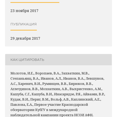
23 ноября 2017
ПУБЛИКАЦИЯ
29 декабря 2017
КАК ЦИТИРОВАТЬ
Молотов, И.Е., Воропаев, В.А., Захваткин, М.В.,
Степаньянц, В.А., Иванов, А.Л., Иванов, В.А., Левшунов,
А.С., Харевич, В.И., Румянцев, В.В., Бирюков, В.В.,
Аглетдинов, В.В., Мохнаткин, А.В., Выхристенко, А.М.,
Кашуба, С.Г., Кашуба, В.И., Инасаридзе, Р.Я., Айвазян, В.Р.,
Кудак, В.И., Периг, В.М., Вольф, А.В., Каплинский, А.Е.,
Павлова, Е.А., Первое участие Краснодарской
обсерватории КубГУ в международной
наблюдательной кампании проекта НСОИ АФН.