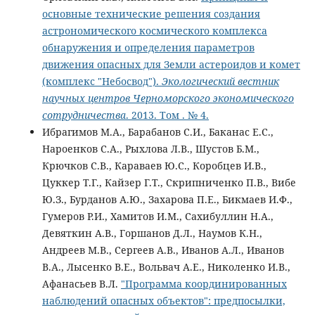
основные технические решения создания
астрономического космического комплекса
обнаружения и определения параметров
движения опасных для Земли астероидов и комет
(комплекс "Небосвод").
Экологический вестник
научных центров Черноморского экономического
сотрудничества
. 2013. Том . № 4.
Ибрагимов М.А., Барабанов С.И., Баканас Е.С.,
Нароенков С.А., Рыхлова Л.В., Шустов Б.М.,
Крючков С.В., Караваев Ю.С., Коробцев И.В.,
Цуккер Т.Г., Кайзер Г.Т., Скрипниченко П.В., Вибе
Ю.З., Бурданов А.Ю., Захарова П.Е., Бикмаев И.Ф.,
Гумеров Р.И., Хамитов И.М., Сахибуллин Н.А.,
Девяткин А.В., Горшанов Д.Л., Наумов К.Н.,
Андреев М.В., Сергеев А.В., Иванов А.Л., Иванов
В.А., Лысенко В.Е., Вольвач А.Е., Николенко И.В.,
Афанасьев В.Л.
"Программа координированных
наблюдений опасных объектов": предпосылки,