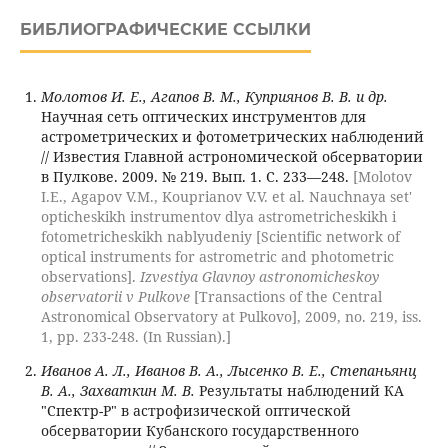
БИБЛИОГРАФИЧЕСКИЕ ССЫЛКИ
Молотов И. Е., Агапов В. М., Куприянов В. В. и др.
Научная сеть оптических инструментов для
астрометрических и фотометрических наблюдений
// Известия Главной астрономической обсерватории
в Пулкове. 2009. № 219. Вып. 1. С. 233—248.
[Molotov
I.E., Agapov V.M., Kouprianov V.V. et al. Nauchnaya set'
opticheskikh instrumentov dlya astrometricheskikh i
fotometricheskikh nablyudeniy [Scientific network of
optical instruments for astrometric and photometric
observations].
Izvestiya Glavnoy astronomicheskoy
observatorii v Pulkove
[Transactions of the Central
Astronomical Observatory at Pulkovo], 2009, no. 219, iss.
1, pp. 233-248. (In Russian).]
Иванов А. Л., Иванов В. А., Лысенко В. Е., Степаньянц
В. А., Захваткин М. В.
Результаты наблюдений КА
"Спектр-Р" в астрофизической оптической
обсерватории Кубанского государственного