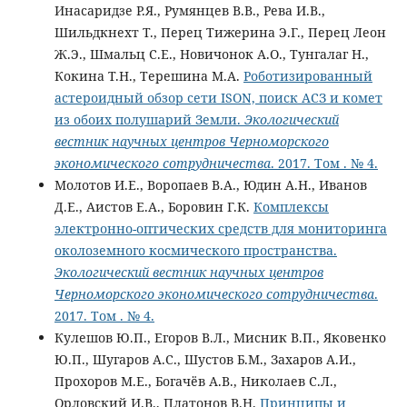
Инасаридзе Р.Я., Румянцев В.В., Рева И.В.,
Шильдкнехт Т., Перец Тижерина Э.Г., Перец Леон
Ж.Э., Шмальц С.Е., Новичонок А.О., Тунгалаг Н.,
Кокина Т.Н., Терешина М.А.
Роботизированный
астероидный обзор сети ISON, поиск АСЗ и комет
из обоих полушарий Земли.
Экологический
вестник научных центров Черноморского
экономического сотрудничества
. 2017. Том . № 4.
Молотов И.Е., Воропаев В.А., Юдин А.Н., Иванов
Д.Е., Аистов Е.А., Боровин Г.К.
Комплексы
электронно-оптических средств для мониторинга
околоземного космического пространства.
Экологический вестник научных центров
Черноморского экономического сотрудничества
.
2017. Том . № 4.
Кулешов Ю.П., Егоров В.Л., Мисник В.П., Яковенко
Ю.П., Шугаров А.С., Шустов Б.М., Захаров А.И.,
Прохоров М.Е., Богачёв А.В., Николаев С.Л.,
Орловский И.В., Платонов В.Н.
Принципы и