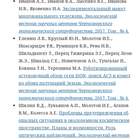
Иванов А.Л., Иванов В.А., Лысенко В.Е., Иванова
Н.В., Яковенко Н.А.
Экспериментальный макет
многоканального телескопа.
Экологический
вестник научных центров Черноморского
экономического сотрудничества
. 2017. Том . № 4.
Еленин Л.В., Круглый Ю.Н., Молотов И.Е.,
Инасаридзе Р.Я., Румянцев В.В., Рева И.В.,
Шильдкнехт Т., Перец Тижерина Э.Г., Перец Леон
Ж.Э., Шмальц С.Е., Новичонок А.О., Тунгалаг Н.,
Кокина Т.Н., Терешина М.А.
Роботизированный
астероидный обзор сети ISON, поиск АСЗ и комет
из обоих полушарий Земли.
Экологический
вестник научных центров Черноморского
экономического сотрудничества
. 2017. Том . № 4.
Шилин В.Д., Лукьянов А.П., Молотов И.Е., Агапов
В.М., Колесса А.Е.
Проблемы предупреждения об
опасных ситуациях в околоземном космическом
пространстве. Планы и возможности. Роль
оптических наблюдений.
Экологический вестник