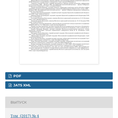
PDF
JATS XML
ВЫПУСК
Том (2017) № 4