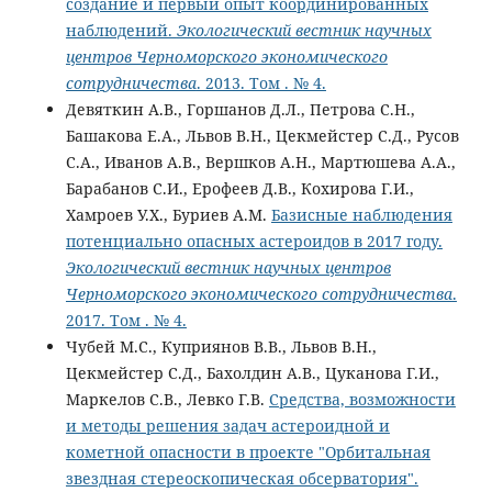
создание и первый опыт координированных
наблюдений.
Экологический вестник научных
центров Черноморского экономического
сотрудничества
. 2013. Том . № 4.
Девяткин А.В., Горшанов Д.Л., Петрова С.Н.,
Башакова Е.А., Львов В.Н., Цекмейстер С.Д., Русов
С.А., Иванов А.В., Вершков А.Н., Мартюшева А.А.,
Барабанов С.И., Ерофеев Д.В., Кохирова Г.И.,
Хамроев У.Х., Буриев А.М.
Базисные наблюдения
потенциально опасных астероидов в 2017 году.
Экологический вестник научных центров
Черноморского экономического сотрудничества
.
2017. Том . № 4.
Чубей М.С., Куприянов В.В., Львов В.Н.,
Цекмейстер С.Д., Бахолдин А.В., Цуканова Г.И.,
Маркелов С.В., Левко Г.В.
Средства, возможности
и методы решения задач астероидной и
кометной опасности в проекте "Орбитальная
звездная стереоскопическая обсерватория".