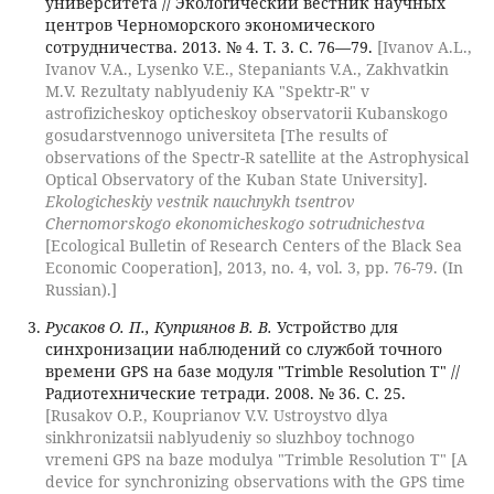
университета // Экологический вестник научных
центров Черноморского экономического
сотрудничества. 2013. № 4. Т. 3. С. 76—79.
[Ivanov A.L.,
Ivanov V.A., Lysenko V.E., Stepaniants V.A., Zakhvatkin
M.V. Rezultaty nablyudeniy KA "Spektr-R" v
astrofizicheskoy opticheskoy observatorii Kubanskogo
gosudarstvennogo universiteta [The results of
observations of the Spectr-R satellite at the Astrophysical
Optical Observatory of the Kuban State University].
Ekologicheskiy vestnik nauchnykh tsentrov
Chernomorskogo ekonomicheskogo sotrudnichestva
[Ecological Bulletin of Research Centers of the Black Sea
Economic Cooperation], 2013, no. 4, vol. 3, pp. 76-79. (In
Russian).]
Русаков О. П., Куприянов В. В.
Устройство для
синхронизации наблюдений со службой точного
времени GPS на базе модуля "Trimble Resolution T" //
Радиотехнические тетради. 2008. № 36. C. 25.
[Rusakov O.P., Kouprianov V.V. Ustroystvo dlya
sinkhronizatsii nablyudeniy so sluzhboy tochnogo
vremeni GPS na baze modulya "Trimble Resolution T" [A
device for synchronizing observations with the GPS time