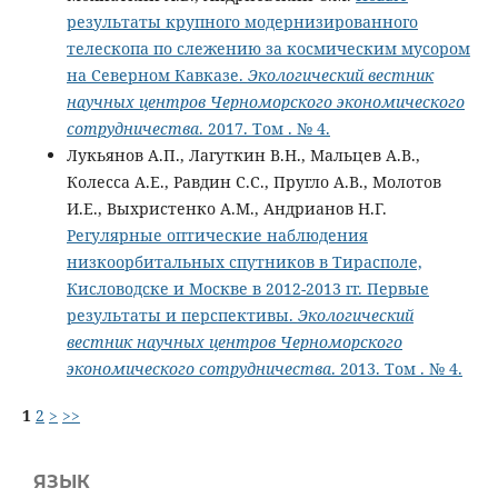
результаты крупного модернизированного
телескопа по слежению за космическим мусором
на Северном Кавказе.
Экологический вестник
научных центров Черноморского экономического
сотрудничества
. 2017. Том . № 4.
Лукьянов А.П., Лагуткин В.Н., Мальцев А.В.,
Колесса А.Е., Равдин С.С., Пругло А.В., Молотов
И.Е., Выхристенко А.М., Андрианов Н.Г.
Регулярные оптические наблюдения
низкоорбитальных спутников в Тирасполе,
Кисловодске и Москве в 2012-2013 гг. Первые
результаты и перспективы.
Экологический
вестник научных центров Черноморского
экономического сотрудничества
. 2013. Том . № 4.
1
2
>
>>
ЯЗЫК