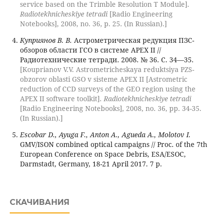
service based on the Trimble Resolution T Module].
Radiotekhnicheskiye tetradi
[Radio Engineering
Notebooks], 2008, no. 36, p. 25. (In Russian).]
Куприянов В. В.
Астрометрическая редукция ПЗС-
обзоров области ГСО в системе APEX II //
Радиотехнические тетради. 2008. № 36. С. 34—35.
[Kouprianov V.V. Astrometricheskaya reduktsiya PZS-
obzorov oblasti GSO v sisteme APEX II [Astrometric
reduction of CCD surveys of the GEO region using the
APEX II software toolkit].
Radiotekhnicheskiye tetradi
[Radio Engineering Notebooks], 2008, no. 36, pp. 34-35.
(In Russian).]
Escobar D., Ayuga F., Anton A., Agueda A., Molotov I.
GMV/ISON combined optical campaigns // Proc. of the 7th
European Conference on Space Debris, ESA/ESOC,
Darmstadt, Germany, 18-21 April 2017. 7 p.
СКАЧИВАНИЯ