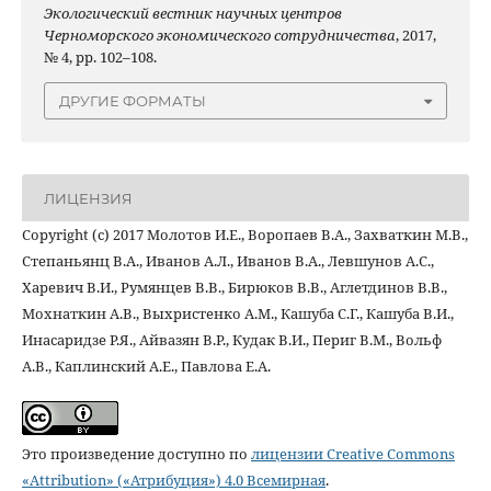
Экологический вестник научных центров
Черноморского экономического сотрудничества
, 2017,
№ 4, pp. 102–108.
ДРУГИЕ ФОРМАТЫ
ЛИЦЕНЗИЯ
Copyright (c) 2017 Молотов И.Е., Воропаев В.А., Захваткин М.В.,
Степаньянц В.А., Иванов А.Л., Иванов В.А., Левшунов А.С.,
Харевич В.И., Румянцев В.В., Бирюков В.В., Аглетдинов В.В.,
Мохнаткин А.В., Выхристенко А.М., Кашуба С.Г., Кашуба В.И.,
Инасаридзе Р.Я., Айвазян В.Р., Кудак В.И., Периг В.М., Вольф
А.В., Каплинский А.Е., Павлова Е.А.
Это произведение доступно по
лицензии Creative Commons
«Attribution» («Атрибуция») 4.0 Всемирная
.