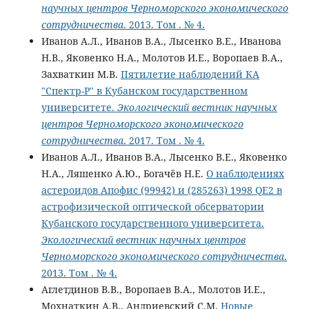
научных центров Черноморского экономического
сотрудничества
. 2013. Том . № 4.
Иванов А.Л., Иванов В.А., Лысенко В.Е., Иванова
Н.В., Яковенко Н.А., Молотов И.Е., Воропаев В.А.,
Захваткин М.В.
Пятилетие наблюдений КА
"Спектр-Р" в Кубанском государственном
университете.
Экологический вестник научных
центров Черноморского экономического
сотрудничества
. 2017. Том . № 4.
Иванов А.Л., Иванов В.А., Лысенко В.Е., Яковенко
Н.А., Ляшенко А.Ю., Богачёв Н.Е.
О наблюдениях
астероидов Апофис (99942) и (285263) 1998 QE2 в
астрофизической оптической обсерватории
Кубанского государственного университета.
Экологический вестник научных центров
Черноморского экономического сотрудничества
.
2013. Том . № 4.
Аглетдинов В.В., Воропаев В.А., Молотов И.Е.,
Мохнаткин А.В., Андриевский С.М.
Новые