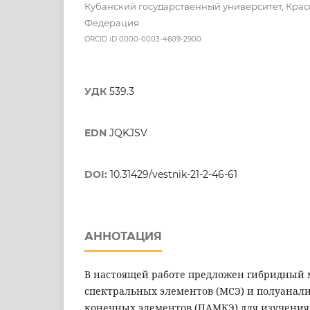
Кубанский государственный университет, Крас
Федерация
ORCID iD 0000-0003-4609-2900
УДК
539.3
EDN
JQKJSV
DOI:
10.31429/vestnik-21-2-46-61
АННОТАЦИЯ
В настоящей работе предложен гибридный м
спектральных элементов (МСЭ) и полуанали
конечных элементов (ПАМКЭ) для изучения