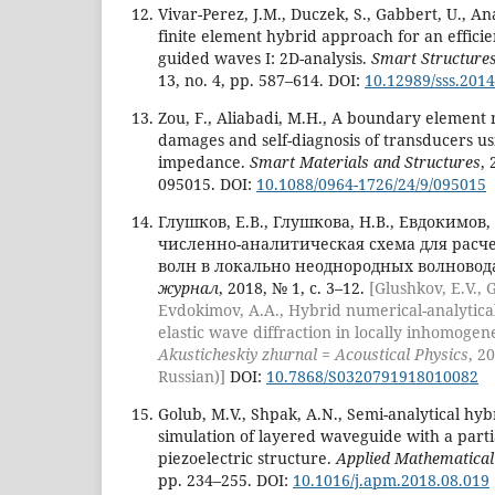
Vivar-Perez, J.M., Duczek, S., Gabbert, U., A
finite element hybrid approach for an efficie
guided waves I: 2D-analysis.
Smart Structure
13, no. 4, pp. 587–614. DOI:
10.12989/sss.2014
Zou, F., Aliabadi, M.H., A boundary element 
damages and self-diagnosis of transducers us
impedance.
Smart Materials and Structures
, 
095015. DOI:
10.1088/0964-1726/24/9/095015
Глушков, Е.В., Глушкова, Н.В., Евдокимов,
численно-аналитическая схема для расч
волн в локально неоднородных волновод
журнал
, 2018, № 1, с. 3–12.
[Glushkov, E.V., 
Evdokimov, A.A., Hybrid numerical-analytica
elastic wave diffraction in locally inhomoge
Akusticheskiy zhurnal = Acoustical Physics
, 2
Russian)]
DOI:
10.7868/S0320791918010082
Golub, M.V., Shpak, A.N., Semi-analytical hy
simulation of layered waveguide with a part
piezoelectric structure.
Applied Mathematical
pp. 234–255. DOI:
10.1016/j.apm.2018.08.019