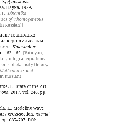
.Ф.,
Динамика
ва, Наука, 1989.
.F.,
Dinamika
mics of inhomogeneous
in Russian)]
риант граничных
ние к динамическим
гости.
Прикладная
, с. 462–469.
[Vatulyan,
dary integral equations
ems of elasticity theory.
 Mathematics and
(in Russian)]
tke, F., State-of-the-Art
tions
, 2017, vol. 240, pp.
Viola, E., Modeling wave
ry cross-section.
Journal
4, pp. 685–707. DOI: