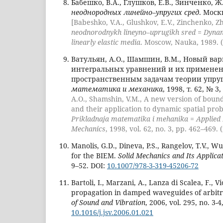
Бабешко, В.А., Глушков, Е.В., Зинченко, Ж
неоднородных линейно–упругих сред
. Моск
[Babeshko, V.A., Glushkov, E.V., Zinchenko, Zh
neodnorodnykh lineyno–uprugikh sred = Dyna
linearly elastic media
. Moscow, Nauka, 1989. (
Ватульян, А.О., Шамшин, В.М., Новый ва
интегральных уравнений и их примене
пространственным задачам теории упру
математика и механика
, 1998, т. 62, № 3
A.O., Shamshin, V.M., A new version of boun
and their application to dynamic spatial probl
Prikladnaja matematika i mehanika = Applied
Mechanics
, 1998, vol. 62, no. 3, pp. 462–469. 
Manolis, G.D., Dineva, P.S., Rangelov, T.V., Wut
for the BIEM.
Solid Mechanics and Its Applica
9–52. DOI:
10.1007/978-3-319-45206-72
Bartoli, I., Marzani, A., Lanza di Scalea, F., 
propagation in damped waveguides of arbitra
of Sound and Vibration
, 2006, vol. 295, no. 3-
10.1016/j.jsv.2006.01.021