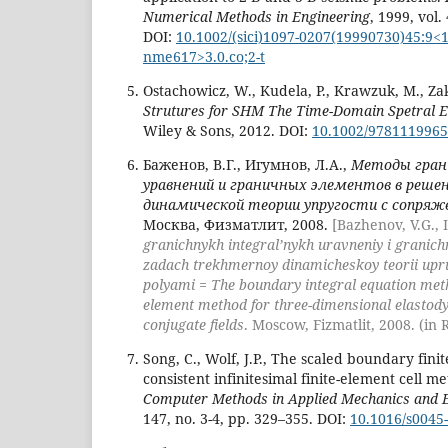
Numerical Methods in Engineering
, 1999, vol.
DOI:
10.1002/(sici)1097-0207(19990730)45:9<1
nme617>3.0.co;2-t
Ostachowicz, W., Kudela, P., Krawzuk, M., Zak
Strutures for SHM The Time-Domain Spetral 
Wiley & Sons, 2012. DOI:
10.1002/978111996
Баженов, В.Г., Игумнов, Л.А.,
Методы гран
уравнений и граничных элементов в реше
динамической теории упругости с сопря
Москва, Физматлит, 2008.
[Bazhenov, V.G.,
granichnykh integral’nykh uravneniy i granich
zadach trekhmernoy dinamicheskoy teorii upr
polyami = The boundary integral equation me
element method for three-dimensional elasto
conjugate fields
. Moscow, Fizmatlit, 2008. (in 
Song, С., Wolf, J.P., The scaled boundary fin
consistent infinitesimal finite-element cell 
Computer Methods in Applied Mechanics and 
147, no. 3-4, pp. 329–355. DOI:
10.1016/s0045