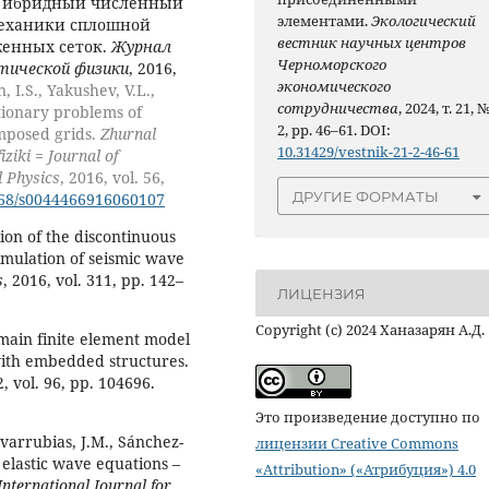
Л., Гибридный численный
элементами.
Экологический
механики сплошной
вестник научных центров
женных сеток.
Журнал
Черноморского
ической физики
, 2016,
экономического
, I.S., Yakushev, V.L.,
сотрудничества
, 2024, т. 21, 
tionary problems of
2, pp. 46–61. DOI:
mposed grids.
Zhurnal
10.31429/vestnik-21-2-46-61
ziki = Journal of
 Physics
, 2016, vol. 56,
ДРУГИЕ ФОРМАТЫ
68/s0044466916060107
tion of the discontinuous
imulation of seismic wave
s
, 2016, vol. 311, pp. 142–
ЛИЦЕНЗИЯ
Copyright (c) 2024 Ханазарян А.Д.
omain finite element model
 with embedded structures.
2, vol. 96, pp. 104696.
Это произведение доступно по
-Covarrubias, J.M., Sánchez-
лицензии Creative Commons
 elastic wave equations –
«Attribution» («Атрибуция») 4.0
International Journal for