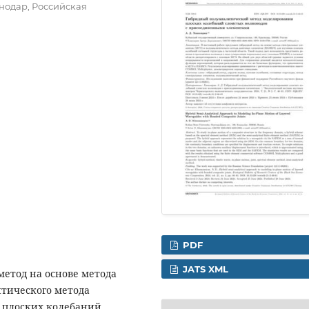
нодар, Российская
PDF
JATS XML
етод на основе метода
тического метода
 плоских колебаний