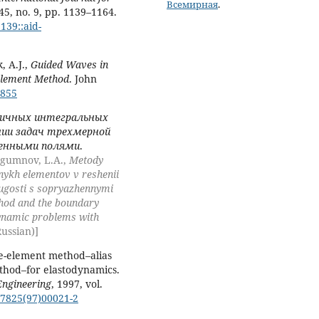
Всемирная
.
 45, no. 9, pp. 1139–1164.
139::aid-
, A.J.,
Guided Waves in
Element Method
. John
5855
ичных интегральных
нии задач трехмерной
женными полями
.
 Igumnov, L.A.,
Metody
nykh elementov v reshenii
ugosti s sopryazhennymi
thod and the boundary
dynamic problems with
Russian)]
ite-element method–alias
method–for elastodynamics.
Engineering
, 1997, vol.
-7825(97)00021-2