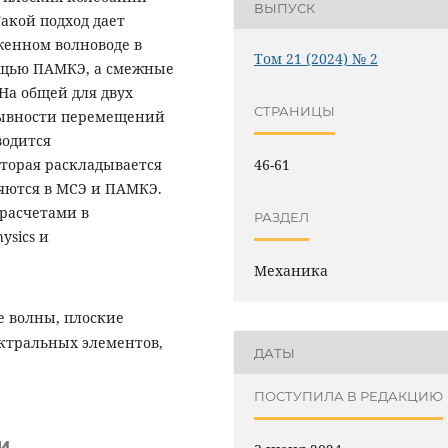
ВЫПУСК
Такой подход дает
женном волноводе в
Том 21 (2024) № 2
ощью ПАМКЭ, а смежные
На общей для двух
СТРАНИЦЫ
рывности перемещений
водится
торая раскладывается
46-61
яются в МСЭ и ПАМКЭ.
расчетами в
РАЗДЕЛ
ysics и
Механика
е волны, плоские
ектральных элементов,
ДАТЫ
ПОСТУПИЛА В РЕДАКЦИЮ
И