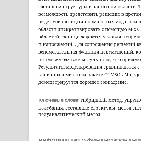
составной структуры в частотной области. 
возможность представить решение в протя
виде суперпозиции нормальных мод с пом
области дискретизировать с помощью МСЭ. 
областей границе задаются условия непре
и напряжений. Для сопряжения решений в
вспомогательная функция перемещений, ко
по тем же базисным функциям, что примен
Результаты моделирования сравниваются с 
конечноэлементном пакете COMSOL Multyph
демонстрируется хорошее совпадение.
гибридный метод, упруги
Ключевые слова:
колебания, составные структуры, метод сп
полуаналитический метод
ИНФОРМАЦИЯ О ФИНАНСИРОВАНИ