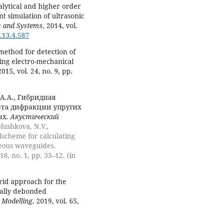
nalytical and higher order
nt simulation of ultrasonic
s and Systems
, 2014, vol.
.13.4.587
method for detection of
ing electro-mechanical
2015, vol. 24, no. 9, pp.
 А.А., Гибридная
ета дифракции упругих
ах.
Акустический
Glushkova, N.V.,
lscheme for calculating
neous waveguides.
018, no. 1, pp. 33–12. (in
brid approach for the
ially debonded
 Modelling
, 2019, vol. 65,