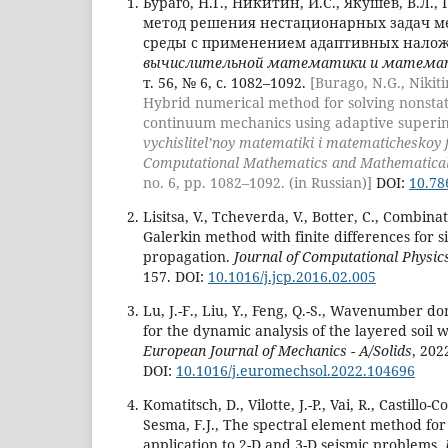
Бураго, Н.Г., Никитин, И.С., Якушев, В.
метод решения нестационарных задач 
среды с применением адаптивных нало
вычислительной математики и математ
т. 56, № 6, с. 1082–1092.
[Burago, N.G., Nikitin
Hybrid numerical method for solving nonsta
continuum mechanics using adaptive superi
vychislitel’noy matematiki i matematicheskoy fi
Computational Mathematics and Mathematical
no. 6, pp. 1082–1092. (in Russian)]
DOI:
10.78
Lisitsa, V., Tcheverda, V., Botter, C., Combina
Galerkin method with finite differences for s
propagation.
Journal of Computational Physic
157. DOI:
10.1016/j.jcp.2016.02.005
Lu, J.-F., Liu, Y., Feng, Q.-S., Wavenumber d
for the dynamic analysis of the layered soil
European Journal of Mechanics - A/Solids
, 202
DOI:
10.1016/j.euromechsol.2022.104696
Komatitsch, D., Vilotte, J.-P., Vai, R., Castillo
Sesma, F.J., The spectral element method for
application to 2-D and 3-D seismic problems.