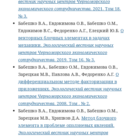
вестник научных центров Черноморского
экономического сотрудничества
. 2021. Том 18.
№ 3.
Бабешко В.А., Евдокимова О.В., Бабешко О.М.,
Евдокимов В.С., Федоренко А.Г., Елецкий Ю.Б.
О
векторных блочных элементах в задачах
механики.
Экологический вестник научных
центров Черноморского экономического
сотрудничества
. 2019. Том 16. № 3.
Бабешко В.А., Бабешко О.М., Евдокимова О.В.,
Зарецкая М.В., Павлова А.В., Федоренко А.Г.
О
дифференциальном методе факторизации в
приложениях.
Экологический вестник научных
центров Черноморского экономического
сотрудничества
. 2008. Том . № 2.
Бабешко В.А., Евдокимова О.В., Бабешко О.М.,
Зарецкая М.В., Хрипков Д.А.
Mетод блочного
элемента в проблеме оползневых явлений.
Экологический вестник научных центров