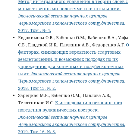
Метод интегрального уравнения в теории слоев с
множественными полостями или штольнями.
Экологический вестник научных центров
Черноморского экономического сотрудничества
.
2017. Том . № 4.
Евдокимова О.В., Бабешко О.М., Бабешко В.А., Уафа
С.Б., Гладской И.Б., Плужник А.В., Федоренко А.Г.
О
факторах, снижающих вероятность стартовых
землетрясений, и возможных подходах по их
упреждению для конечных и полубесконечных
плит.
Экологический вестник научных центров
Черноморского экономического сотрудничества
.
2018. Том 15. № 2.
Зарецкая М.В., Бабешко О.М., Павлова А.В.,
Телятников И.С.
К исследованию резонансного
поведения вулканических построек.
Экологический вестник научных центров
Черноморского экономического сотрудничества
.
2019. Том 16. № 3.