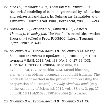
Fine I.V., Rabinovich A.B., Thomson R.E., Kulikov E.A.
Numerical modeling of tsunami generated by submarine
and subaerial landslides. In: Submarine Landslides and
Tsunamis. Kluwer Acad. Publ., Dordrecht, 2003. P. 72–93.
Gonzalez F.I., Bernard S.N., Milbern H.B., Castel D.,
Thomas J., Hemsley J.M.
The Pacific Tsunami Observation
Program (PacTop) // Proc. IUGG/IOC, Intern. Tsunami
Symp., 1987. P. 3–19.
Бабешко В.А., Евдокимова О.В., Бабешко О.M.
Метод
блочного элемента в проблеме прогноза подготовки
цунами // ДАН. 2019. Vol. 488. No. 3. С. 27–33. DOI:
10.1134/S1028335819090064
[Babeshko, V.A.,
Evdokimova, O.V., Babeshko, O.M. Metod blochnogo
elementa v probleme prognoza podgotovki tsunami [The
block element method in the problem of forecasting the
preparation of a tsunami].
Doklady Akademii nauk
[Rep.
of the Academy of Sciences], 2019, vol. 488, no. 3, pp. 27–
33. DOI: 10.1134/S1028335819090064 (In Russian)]
Бабешко В.А., Евдокимова О.В., Бабешко О.М.
Об