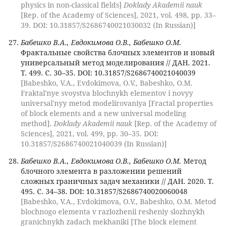
physics in non-classical fields]
Doklady Akademii nauk
[Rep. of the Academy of Sciences], 2021, vol. 498, pp. 33–
39. DOI: 10.31857/S2686740021030032 (In Russian)]
Бабешко В.А., Евдокимова О.В., Бабешко О.М.
Фрактальные свойства блочных элементов и новый
универсальный метод моделирования // ДАН. 2021.
Т. 499. С. 30–35. DOI: 10.31857/S2686740021040039
[Babeshko, V.A., Evdokimova, O.V., Babeshko, O.M.
Fraktal'nye svoystva blochnykh elementov i novyy
universal'nyy metod modelirovaniya [Fractal properties
of block elements and a new universal modeling
method].
Doklady Akademii nauk
[Rep. of the Academy of
Sciences], 2021, vol. 499, pp. 30–35. DOI:
10.31857/S2686740021040039 (In Russian)]
Бабешко В.А., Евдокимова О.В., Бабешко О.М.
Метод
блочного элемента в разложении решений
сложных граничных задач механики // ДАН. 2020. Т.
495. С. 34–38. DOI: 10.31857/S2686740020060048
[Babeshko, V.A., Evdokimova, O.V., Babeshko, O.M. Metod
blochnogo elementa v razlozhenii resheniy slozhnykh
granichnykh zadach mekhaniki [The block element