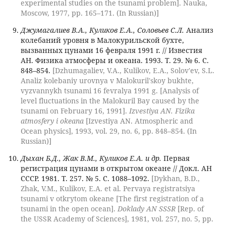
experimental studies on the tsunami problem]. Nauka,
Moscow, 1977, pp. 165–171. (In Russian)]
Джумагалиев В.А., Куликов Е.А., Соловьев С.Л.
Анализ
колебаний уровня в Малокурильской бухте,
вызванных цунами 16 февраля 1991 г. // Известия
АН. Физика атмосферы и океана. 1993. Т. 29. № 6. С.
848–854.
[Dzhumagaliev, V.A., Kulikov, E.A., Solov'ev, S.L.
Analiz kolebaniy urovnya v Malokuril'skoy bukhte,
vyzvannykh tsunami 16 fevralya 1991 g. [Analysis of
level fluctuations in the Malokuril Bay caused by the
tsunami on February 16, 1991].
Izvestiya AN. Fizika
atmosfery i okeana
[Izvestiya AN. Atmospheric and
Ocean physics], 1993, vol. 29, no. 6, pp. 848–854. (In
Russian)]
Дыхан Б.Д., Жак В.М., Куликов Е.А. и др.
Первая
регистрация цунами в открытом океане // Докл. АН
СССР. 1981. Т. 257. № 5. С. 1088–1092.
[Dykhan, B.D.,
Zhak, V.M., Kulikov, E.A. et al. Pervaya registratsiya
tsunami v otkrytom okeane [The first registration of a
tsunami in the open ocean].
Doklady AN SSSR
[Rep. of
the USSR Academy of Sciences], 1981, vol. 257, no. 5, pp.