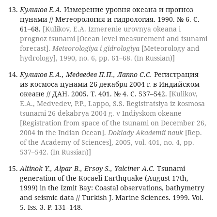
Куликов Е.А.
Измерение уровня океана и прогноз
цунами // Метеорология и гидрология. 1990. № 6. С.
61–68.
[Kulikov, E.A. Izmerenie urovnya okeana i
prognoz tsunami [Ocean level measurement and tsunami
forecast].
Meteorologiya i gidrologiya
[Meteorology and
hydrology], 1990, no. 6, pp. 61–68. (In Russian)]
Куликов Е.А., Медведев П.П., Лаппо С.С.
Регистрация
из космоса цунами 26 декабря 2004 г. в Индийском
океане // ДАН. 2005. Т. 401. № 4. С. 537–542.
[Kulikov,
E.A., Medvedev, P.P., Lappo, S.S. Registratsiya iz kosmosa
tsunami 26 dekabrya 2004 g. v Indiyskom okeane
[Registration from space of the tsunami on December 26,
2004 in the Indian Ocean].
Doklady Akademii nauk
[Rep.
of the Academy of Sciences], 2005, vol. 401, no. 4, pp.
537–542. (In Russian)]
Altinok Y., Alpar B., Ersoy S., Yalciner A.C.
Tsunami
generation of the Kocaeli Earthquake (August 17th,
1999) in the Izmit Bay: Coastal observations, bathymetry
and seismic data // Turkish J. Marine Sciences. 1999. Vol.
5. Iss. 3. P. 131–148.