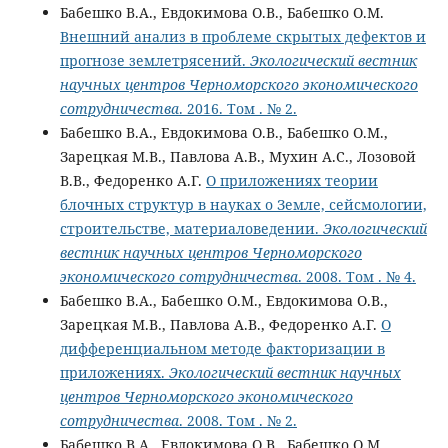
Бабешко В.А., Евдокимова О.В., Бабешко О.М.
Внешний анализ в проблеме скрытых дефектов и
прогнозе землетрясений.
Экологический вестник
научных центров Черноморского экономического
сотрудничества
. 2016. Том . № 2.
Бабешко В.А., Евдокимова О.В., Бабешко О.М.,
Зарецкая М.В., Павлова А.В., Мухин А.С., Лозовой
В.В., Федоренко А.Г.
О приложениях теории
блочных структур в науках о Земле, сейсмологии,
строительстве, материаловедении.
Экологический
вестник научных центров Черноморского
экономического сотрудничества
. 2008. Том . № 4.
Бабешко В.А., Бабешко О.М., Евдокимова О.В.,
Зарецкая М.В., Павлова А.В., Федоренко А.Г.
О
дифференциальном методе факторизации в
приложениях.
Экологический вестник научных
центров Черноморского экономического
сотрудничества
. 2008. Том . № 2.
Бабешко В.А., Евдокимова О.В., Бабешко О.М.