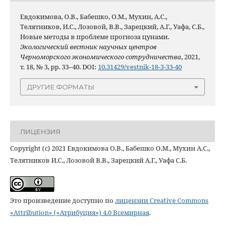
Евдокимова, О.В., Бабешко, О.М., Мухин, А.С.,
Телятников, И.С., Лозовой, В.В., Зарецкий, А.Г., Уафа, С.Б.,
Новые методы в проблеме прогноза цунами.
Экологический вестник научных центров
Черноморского экономического сотрудничества
, 2021,
т. 18, № 3, pp. 33–40. DOI:
10.31429/vestnik-18-3-33-40
ДРУГИЕ ФОРМАТЫ
ЛИЦЕНЗИЯ
Copyright (c) 2021 Евдокимова О.В., Бабешко О.М., Мухин А.С.,
Телятников И.С., Лозовой В.В., Зарецкий А.Г., Уафа С.Б.
Это произведение доступно по
лицензии Creative Commons
«Attribution» («Атрибуция») 4.0 Всемирная
.