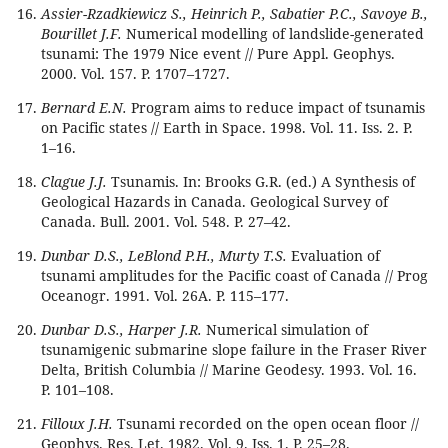
Assier-Rzadkiewicz S., Heinrich P., Sabatier P.C., Savoye B.,
Bourillet J.F.
Numerical modelling of landslide-generated
tsunami: The 1979 Nice event // Pure Appl. Geophys.
2000. Vol. 157. P. 1707–1727.
Bernard E.N.
Program aims to reduce impact of tsunamis
on Pacific states // Earth in Space. 1998. Vol. 11. Iss. 2. P.
1–16.
Clague J.J.
Tsunamis. In: Brooks G.R. (ed.) A Synthesis of
Geological Hazards in Canada. Geological Survey of
Canada. Bull. 2001. Vol. 548. P. 27–42.
Dunbar D.S., LeBlond P.H., Murty T.S.
Evaluation of
tsunami amplitudes for the Pacific coast of Canada // Prog
Oceanogr. 1991. Vol. 26A. P. 115–177.
Dunbar D.S., Harper J.R.
Numerical simulation of
tsunamigenic submarine slope failure in the Fraser River
Delta, British Columbia // Marine Geodesy. 1993. Vol. 16.
P. 101–108.
Filloux J.H.
Tsunami recorded on the open ocean floor //
Geophys. Res. Let. 1982. Vol. 9. Iss. 1. P. 25–28.