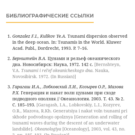
БИБЛИОГРАФИЧЕСКИЕ ССЫЛКИ
Gonzalez F.I., Kulikov Ye.A.
Tsunami dispersion observed
in the deep ocean. In: Tsunamis in the World. Kluwer
Acad. Publ., Dordrecht, 1993. P. 7–16.
Бернштейн В.А.
Цунами и рельеф океанического
дна. Новосибирск: Наука, 1972. 142 с.
[Bernshteyn,
V.A.
Tsunami i rel'ef okeanicheskogo dna
. Nauka,
Novosibirsk. 1972. (In Russian)]
Гарагаш И.А., Лобковский Л.И., Козырев О.Р., Мазова
Р.Х.
Генерация и накат волн цунами при сходе
подводного оползня // Океанология. 2003. Т. 43. № 2.
С. 185–193.
[Garagash, I.A., Lobkovskiy, L.I., Kozyrev,
O.R., Mazova, R.Kh. Generatsiya i nakat voln tsunami pri
skhode podvodnogo opolznya [Generation and rolling of
tsunami waves during the descent of an underwater
landslide].
Okeanologiya
[Oceanology], 2003, vol. 43, no.
2, pp. 185–193. (In Russian)]