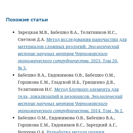
Похожие статьи
Зарецкая М.В., Бабешко В.А., Телятников И.С.,
Снетков Д.А.
Метод исследования наночастиц для
материалов сложных реологий.
Экологический
вестник научных центров Черноморского
экономического сотрудничества
. 2023. Том 20.
№ 3.
Бабешко В.А., Евдокимова О.В., Бабешко О.М.,
Горшкова Е.М., Гладской И.Б., Грищенко Д.В.,
Телятников И.С.
Метод блочного элемента для
тела, локализаций и резонансов.
Экологический
вестник научных центров Черноморского
экономического сотрудничества
. 2014. Том . № 2.
Бабешко О.М., Евдокимова О.В., Бабешко В.А.,
Горшкова Е.М., Евдокимов В.С., Зарецкий А.Г.,
Бушуева О.А.
Разработка метода оценки