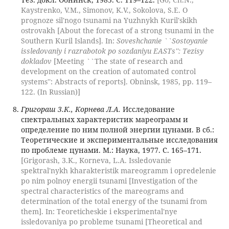
Kaystrenko, V.M., Simonov, K.V., Sokolova, S.E. O
prognoze sil'nogo tsunami na Yuzhnykh Kuril'skikh
ostrovakh [About the forecast of a strong tsunami in the
Southern Kuril Islands]. In:
Soveshchanie ``Sostoyanie
issledovaniy i razrabotok po sozdaniyu EASTs'': Tezisy
dokladov
[Meeting ``The state of research and
development on the creation of automated control
systems'': Abstracts of reports]. Obninsk, 1985, pp. 119–
122. (In Russian)]
Григораш 3.К., Корнева Л.А.
Исследование
спектральных характеристик мареограмм и
определение по ним полной энергии цунами. В сб.:
Теоретические и экспериментальные исследования
по проблеме цунами. М.: Наука, 1977. С. 165–171.
[Grigorash, 3.K., Korneva, L.A. Issledovanie
spektral'nykh kharakteristik mareogramm i opredelenie
po nim polnoy energii tsunami [Investigation of the
spectral characteristics of the mareograms and
determination of the total energy of the tsunami from
them]. In: Teoreticheskie i eksperimental'nye
issledovaniya po probleme tsunami [Theoretical and