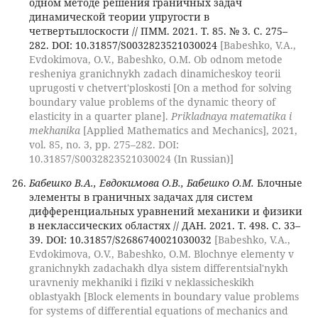
одном методе решения граничных задач
динамической теории упругости в
четвертьплоскости // ПММ. 2021. Т. 85. № 3. С. 275–
282. DOI: 10.31857/S0032823521030024
[Babeshko, V.A.,
Evdokimova, O.V., Babeshko, O.M. Ob odnom metode
resheniya granichnykh zadach dinamicheskoy teorii
uprugosti v chetvert'ploskosti [On a method for solving
boundary value problems of the dynamic theory of
elasticity in a quarter plane].
Prikladnaya matematika i
mekhanika
[Applied Mathematics and Mechanics], 2021,
vol. 85, no. 3, pp. 275–282. DOI:
10.31857/S0032823521030024 (In Russian)]
Бабешко В.А., Евдокимова О.В., Бабешко О.М.
Блочные
элементы в граничных задачах для систем
дифференциальных уравнений механики и физики
в неклассических областях // ДАН. 2021. Т. 498. С. 33–
39. DOI: 10.31857/S2686740021030032
[Babeshko, V.A.,
Evdokimova, O.V., Babeshko, O.M. Blochnye elementy v
granichnykh zadachakh dlya sistem differentsial'nykh
uravneniy mekhaniki i fiziki v neklassicheskikh
oblastyakh [Block elements in boundary value problems
for systems of differential equations of mechanics and