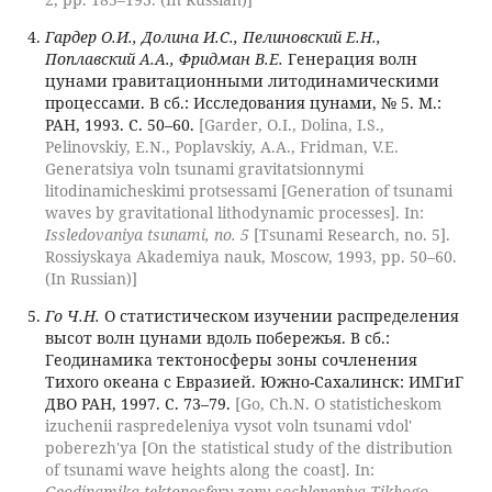
Гардер О.И., Долина И.С., Пелиновский Е.Н.,
Поплавский А.А., Фридман В.Е.
Генерация волн
цунами гравитационными литодинамическими
процессами. В сб.: Исследования цунами, № 5. М.:
РАН, 1993. С. 50–60.
[Garder, O.I., Dolina, I.S.,
Pelinovskiy, E.N., Poplavskiy, A.A., Fridman, V.E.
Generatsiya voln tsunami gravitatsionnymi
litodinamicheskimi protsessami [Generation of tsunami
waves by gravitational lithodynamic processes]. In:
Issledovaniya tsunami, no. 5
[Tsunami Research, no. 5].
Rossiyskaya Akademiya nauk, Moscow, 1993, pp. 50–60.
(In Russian)]
Го Ч.Н.
О статистическом изучении распределения
высот волн цунами вдоль побережья. В сб.:
Геодинамика тектоносферы зоны сочленения
Тихого океана с Евразией. Южно-Сахалинск: ИМГиГ
ДВО РАН, 1997. С. 73–79.
[Go, Ch.N. O statisticheskom
izuchenii raspredeleniya vysot voln tsunami vdol'
poberezh'ya [On the statistical study of the distribution
of tsunami wave heights along the coast]. In:
Geodinamika tektonosfery zony sochleneniya Tikhogo