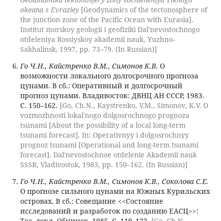
okeana s Evraziey
[Geodynamics of the tectonosphere of
the junction zone of the Pacific Ocean with Eurasia].
Institut morskoy geologii i geofiziki Dal'nevostochnogo
otdeleniya Rossiyskoy akademii nauk, Yuzhno-
Sakhalinsk, 1997, pp. 73–79. (In Russian)]
Го Ч.Н., Кайстренко В.М., Симонов К.В.
О
возможности локального долгосрочного прогноза
цунами. В сб.: Оперативный и долгосрочный
прогноз цунами. Владивосток: ДВНЦ АН СССР, 1983.
С. 150–162.
[Go, Ch.N., Kaystrenko, V.M., Simonov, K.V. O
vozmozhnosti lokal'nogo dolgosrochnogo prognoza
tsunami [About the possibility of a local long-term
tsunami forecast]. In: Operativnyy i dolgosrochnyy
prognoz tsunami [Operational and long-term tsunami
forecast]. Dal'nevostochnoe otdelenie Akademii nauk
SSSR, Vladivostok, 1983, pp. 150–162. (In Russian)]
Го Ч.Н., Кайстренко В.М., Симонов К.В., Соколова С.Е.
О прогнозе сильного цунами на Южных Курильских
островах. В сб.: Совещание <<Состояние
исследований и разработок по созданию ЕАСЦ>>:
Тез. докл. Обнинск, 1985. С. 119–122.
[Go, Ch.N.,