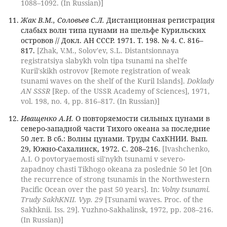
1088–1092. (In Russian)]
Жак В.М., Соловьев С.Л.
Дистанционная регистрация
слабых волн типа цунами на шельфе Курильских
островов // Докл. АН СССР. 1971. Т. 198. № 4. С. 816–
817.
[Zhak, V.M., Solov'ev, S.L. Distantsionnaya
registratsiya slabykh voln tipa tsunami na shel'fe
Kuril'skikh ostrovov [Remote registration of weak
tsunami waves on the shelf of the Kuril Islands].
Doklady
AN SSSR
[Rep. of the USSR Academy of Sciences], 1971,
vol. 198, no. 4, pp. 816–817. (In Russian)]
Иващенко А.И.
О повторяемости сильных цунами в
северо-западной части Тихого океана за последние
50 лет. В сб.: Волны цунами. Труды СахКНИИ. Вып.
29, Южно-Сахалинск, 1972. С. 208–216.
[Ivashchenko,
A.I. O povtoryaemosti sil'nykh tsunami v severo-
zapadnoy chasti Tikhogo okeana za poslednie 50 let [On
the recurrence of strong tsunamis in the Northwestern
Pacific Ocean over the past 50 years]. In:
Volny tsunami.
Trudy SakhKNII. Vyp. 29
[Tsunami waves. Proc. of the
Sakhknii. Iss. 29]. Yuzhno-Sakhalinsk, 1972, pp. 208–216.
(In Russian)]