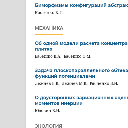
Биморфизмы конфигураций абстрак
Костенко К.И.
МЕХАНИКА
Об одной модели расчета концентр
плитах
Бабешко В.А., Бабешко О.М.
Задача плоскопараллельного обтек
функций потенциалами
Лежнёв В.В., Лежнёв М.В., Рябченко В.И.
О двусторонних вариационных оцен
моментов инерции
Юдович В.И.
ЭКОЛОГИЯ