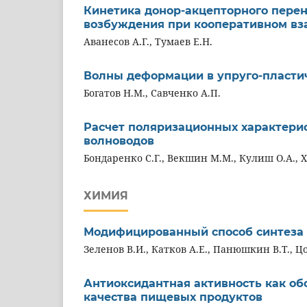
Кинетика донор-акцепторного перен
возбуждения при кооперативном вз
Аванесов А.Г., Тумаев Е.Н.
Волны деформации в упруго-пласти
Богатов Н.М., Савченко А.П.
Расчет поляризационных характери
волноводов
Бондаренко С.Г., Векшин М.М., Кулиш О.А., Х
ХИМИЯ
Модифицированный способ синтеза 
Зеленов В.И., Катков А.Е., Панюшкин В.Т., Ц
Антиоксидантная активность как о
качества пищевых продуктов