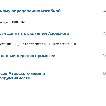
ьному определению изгибной
4
., Куликова Н.Н.
сти донных отложений Азовского
4
лецкий Б.Д., Каталевский Н.И., Павленко Л.Ф.
ничный перенос примесей
5
сов Азовского моря и
6
родуктивности