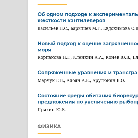
Об одном подходе к экспериментал
жесткости кантилеверов
Васильев Н.С., Барышев М.Г., Евдокимова О.В
Новый подход к оценке загрязненно
моря
Корпакова И.Г., Кленкин А.А., Конев Ю.В., Е
Сопряженные уравнения и трансгра
Марчук Г.И., Алоян А.Е., Арутюнян В.О.
Состояние среды обитания биоресур
предложения по увеличению рыбоп
Пряхин Ю.В.
ФИЗИКА