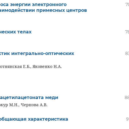
оса энергии электронного
7
аимодействии примесных центров
ческих телах
7
стик интегрально-оптических
8
отнянская Е.Б., Яковенко Н.А.
ацетилацетоната меди
8
окур М.Н., Чернова А.В.
бобщающая характеристика
9