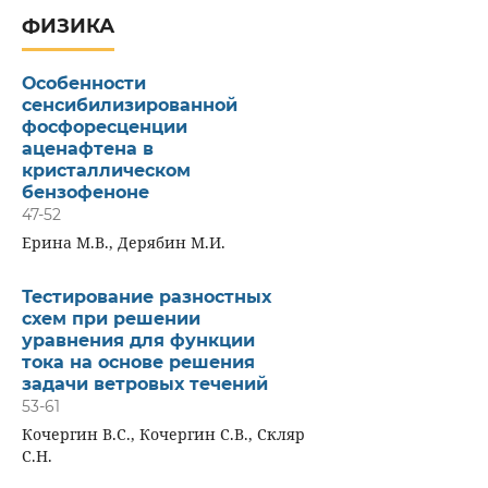
ФИЗИКА
Особенности
сенсибилизированной
фосфоресценции
аценафтена в
кристаллическом
бензофеноне
47-52
Ерина М.В., Дерябин М.И.
Тестирование разностных
схем при решении
уравнения для функции
тока на основе решения
задачи ветровых течений
53-61
Кочергин В.С., Кочергин С.В., Скляр
С.Н.