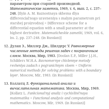
параметром при старшей производной.
Математические заметки
, 1969, т. 6, вып. 2, с. 237–
248.
[Ilyin A. M. Raznostnaya skhema dlya
differencial'nogo uravneniya s malym parametrom pri
starshej proizvodnoj = Difference scheme for a
differential equation with a small parameter at the
highest derivative.
Matematicheskie zametki
, 1969, vol. 6,
iss. 2, pp. 237–248. (in Russian)]
Дулан Э., Миллер Дж., Шилдерс У.
Равномерные
численные методы решения задач с пограничным
слоем
. Москва, Мир, 1983.
[Doolan E.P., Miller J.J.H.,
Schilders W.H.A.
Ravnomernye chislennye metody
resheniya zadach s pogranichnym sloem = Uniform
numerical methods for solving problems with a boundary
layer
. Moscow, Mir, 1983. (in Russian)]
Коллатц Л.
Функциональный анализ и
вычислительная математика
. Москва, Мир, 1969.
[Kollatz L.
Funkcional'nyj analiz i vychislitel'naya
matematika = Functional analysis and computational
mathematics
. Moscow, Mir, 1969. (in Russian)]