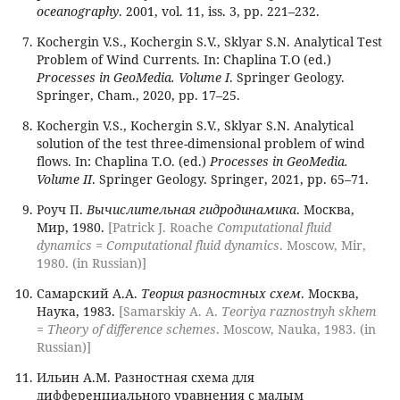
oceanography
. 2001, vol. 11, iss. 3, pp. 221–232.
Kochergin V.S., Kochergin S.V., Sklyar S.N. Analytical Test
Problem of Wind Currents. In: Chaplina T.O (ed.)
Processes in GeoMedia. Volume I
. Springer Geology.
Springer, Cham., 2020, pp. 17–25.
Kochergin V.S., Kochergin S.V., Sklyar S.N. Analytical
solution of the test three-dimensional problem of wind
flows. In: Chaplina T.O. (ed.)
Processes in GeoMedia.
Volume II
. Springer Geology. Springer, 2021, pp. 65–71.
Роуч П.
Вычислительная гидродинамика
. Москва,
Мир, 1980.
[Patrick J. Roache
Computational fluid
dynamics = Computational fluid dynamics
. Moscow, Mir,
1980. (in Russian)]
Самарский А.А.
Теория разностных схем
. Москва,
Наука, 1983.
[Samarskiy A. A.
Teoriya raznostnyh skhem
= Theory of difference schemes
. Moscow, Nauka, 1983. (in
Russian)]
Ильин А.М. Разностная схема для
дифференциального уравнения с малым