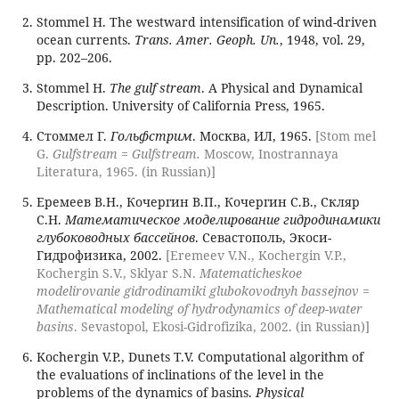
Stommel H. The westward intensification of wind-driven
ocean currents.
Trans. Amer. Geoph. Un.
, 1948, vol. 29,
pp. 202–206.
Stommel H.
The gulf stream
. A Physical and Dynamical
Description. University of California Press, 1965.
Стоммел Г.
Гольфстрим
. Москва, ИЛ, 1965.
[Stom mel
G.
Gulfstream = Gulfstream.
Moscow, Inostrannaya
Literatura, 1965. (in Russian)]
Еремеев В.Н., Кочергин В.П., Кочергин С.В., Скляр
С.Н.
Математическое моделирование гидродинамики
глубоководных бассейнов
. Севастополь, Экоси-
Гидрофизика, 2002.
[Eremeev V.N., Kochergin V.P.,
Kochergin S.V., Sklyar S.N.
Matematicheskoe
modelirovanie gidrodinamiki glubokovodnyh bassejnov =
Mathematical modeling of hydrodynamics of deep-water
basins
. Sevastopol, Ekosi-Gidrofizika, 2002. (in Russian)]
Kochergin V.P., Dunets T.V. Computational algorithm of
the evaluations of inclinations of the level in the
problems of the dynamics of basins.
Physical