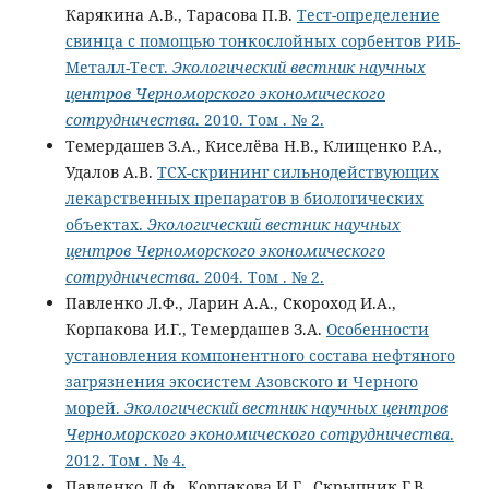
Карякина А.В., Тарасова П.В.
Тест-определение
свинца с помощью тонкослойных сорбентов РИБ-
Металл-Тест.
Экологический вестник научных
центров Черноморского экономического
сотрудничества
. 2010. Том . № 2.
Темердашев З.А., Киселёва Н.В., Клищенко Р.А.,
Удалов А.В.
ТСХ-скрининг сильнодействующих
лекарственных препаратов в биологических
объектах.
Экологический вестник научных
центров Черноморского экономического
сотрудничества
. 2004. Том . № 2.
Павленко Л.Ф., Ларин А.А., Скороход И.А.,
Корпакова И.Г., Темердашев З.А.
Особенности
установления компонентного состава нефтяного
загрязнения экосистем Азовского и Черного
морей.
Экологический вестник научных центров
Черноморского экономического сотрудничества
.
2012. Том . № 4.
Павленко Л.Ф., Корпакова И.Г., Скрыпник Г.В.,