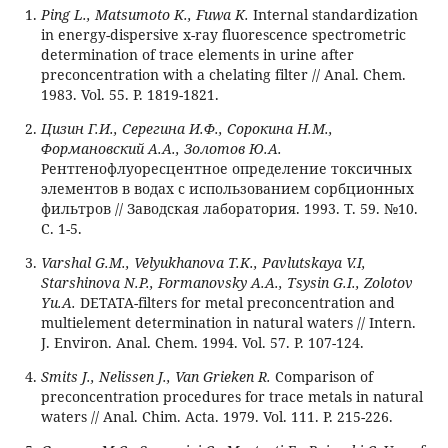
Ping L., Matsumoto K., Fuwa K.
Internal standardization
in energy-dispersive x-ray fluorescence spectrometric
determination of trace elements in urine after
preconcentration with a chelating filter // Anal. Chem.
1983. Vol. 55. P. 1819-1821.
Цизин Г.И., Серегина И.Ф., Сорокина Н.М.,
Формановский А.А., Золотов Ю.А.
Рентгенофлуоресцентное определение токсичных
элементов в водах с использованием сорбционных
фильтров // Заводская лаборатория. 1993. Т. 59. №10.
С. 1-5.
Varshal G.M., Velyukhanova T.K., Pavlutskaya V.I,
Starshinova N.P., Formanovsky A.A., Tsysin G.I., Zolotov
Yu.A.
DETATA-filters for metal preconcentration and
multielement determination in natural waters // Intern.
J. Environ. Anal. Chem. 1994. Vol. 57. P. 107-124.
Smits J., Nelissen J., Van Grieken R.
Comparison of
preconcentration procedures for trace metals in natural
waters // Anal. Chim. Acta. 1979. Vol. 111. P. 215-226.