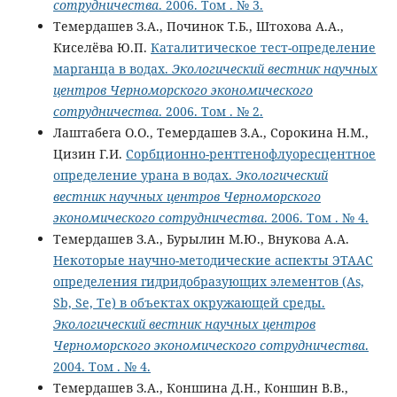
сотрудничества
. 2006. Том . № 3.
Темердашев З.А., Починок Т.Б., Штохова А.А.,
Киселёва Ю.П.
Каталитическое тест-определение
марганца в водах.
Экологический вестник научных
центров Черноморского экономического
сотрудничества
. 2006. Том . № 2.
Лаштабега О.О., Темердашев З.А., Сорокина Н.М.,
Цизин Г.И.
Сорбционно-рентгенофлуоресцентное
определение урана в водах.
Экологический
вестник научных центров Черноморского
экономического сотрудничества
. 2006. Том . № 4.
Темердашев З.А., Бурылин М.Ю., Внукова А.А.
Некоторые научно-методические аспекты ЭТААС
определения гидридобразующих элементов (As,
Sb, Se, Te) в объектах окружающей среды.
Экологический вестник научных центров
Черноморского экономического сотрудничества
.
2004. Том . № 4.
Темердашев З.А., Коншина Д.Н., Коншин В.В.,