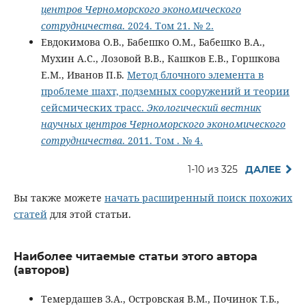
центров Черноморского экономического
сотрудничества
. 2024. Том 21. № 2.
Евдокимова О.В., Бабешко О.М., Бабешко В.А.,
Мухин А.С., Лозовой В.В., Кашков Е.В., Горшкова
Е.М., Иванов П.Б.
Метод блочного элемента в
проблеме шахт, подземных сооружений и теории
сейсмических трасс.
Экологический вестник
научных центров Черноморского экономического
сотрудничества
. 2011. Том . № 4.
1-10 из 325
ДАЛЕЕ
Вы также можете
начать расширенный поиск похожих
статей
для этой статьи.
Наиболее читаемые статьи этого автора
(авторов)
Темердашев З.А., Островская В.М., Починок Т.Б.,