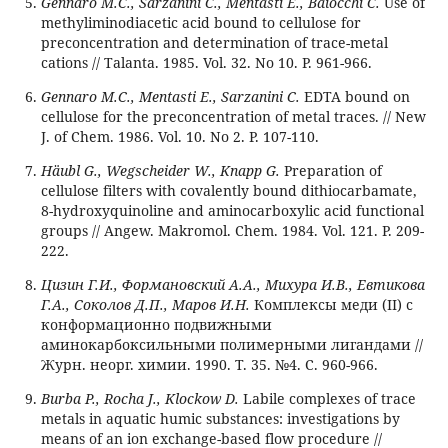
Gennaro M.C., Sarzanini C., Mentasti E., Baiocchi C.
Use of
methyliminodiacetic acid bound to cellulose for
preconcentration and determination of trace-metal
cations // Talanta. 1985. Vol. 32. No 10. P. 961-966.
Gennaro M.C., Mentasti E., Sarzanini C.
EDTA bound on
cellulose for the preconcentration of metal traces. // New
J. of Chem. 1986. Vol. 10. No 2. P. 107-110.
Häubl G., Wegscheider W., Knapp G.
Preparation of
cellulose filters with covalently bound dithiocarbamate,
8-hydroxyquinoline and aminocarboxylic acid functional
groups // Angew. Makromol. Chem. 1984. Vol. 121. P. 209-
222.
Цизин Г.И., Формановский А.А., Михура И.В., Евтикова
Г.А., Соколов Д.П., Маров И.Н.
Комплексы меди (II) с
конформационно подвижными
аминокарбоксильными полимерными лигандами //
Журн. неорг. химии. 1990. Т. 35. №4. C. 960-966.
Burba P., Rocha J., Klockow D.
Labile complexes of trace
metals in aquatic humic substances: investigations by
means of an ion exchange-based flow procedure //