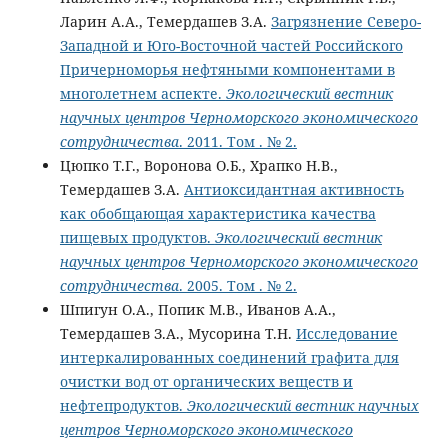
Ларин А.А., Темердашев З.А.
Загрязнение Северо-
Западной и Юго-Восточной частей Российского
Причерноморья нефтяными компонентами в
многолетнем аспекте.
Экологический вестник
научных центров Черноморского экономического
сотрудничества
. 2011. Том . № 2.
Цюпко Т.Г., Воронова О.Б., Храпко Н.В.,
Темердашев З.А.
Антиоксидантная активность
как обобщающая характеристика качества
пищевых продуктов.
Экологический вестник
научных центров Черноморского экономического
сотрудничества
. 2005. Том . № 2.
Шпигун О.А., Попик М.В., Иванов А.А.,
Темердашев З.А., Мусорина Т.Н.
Исследование
интеркалированных соединений графита для
очистки вод от органических веществ и
нефтепродуктов.
Экологический вестник научных
центров Черноморского экономического