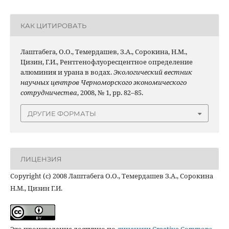
КАК ЦИТИРОВАТЬ
Лаштабега, О.О., Темердашев, З.А., Сорокина, Н.М.,
Цизин, Г.И., Рентгенофлуоресцентное определение
алюминия и урана в водах.
Экологический вестник
научных центров Черноморского экономического
сотрудничества
, 2008, № 1, pp. 82–85.
ДРУГИЕ ФОРМАТЫ
ЛИЦЕНЗИЯ
Copyright (c) 2008 Лаштабега О.О., Темердашев З.А., Сорокина
Н.М., Цизин Г.И.