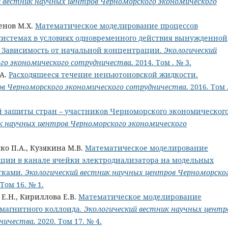
й вестник научных центров Черноморского экономического
енов М.Х.
Математическое моделирование процессов
системах в условиях одновременного действия вынужденной
 Зависимость от начальной концентрации.
Экологический
го экономического сотрудничества
. 2014. Том . № 3.
.А.
Расходящееся течение неньютоновской жидкости.
ов Черноморского экономического сотрудничества
. 2016. Том 
 защиты стран – участников Черноморского экономическог
к научных центров Черноморского экономического
нко П.А., Кузякина М.В.
Математическое моделирование
кции в канале ячейки электродиализатора на модельных
тками.
Экологический вестник научных центров Черноморско
 Том 16. № 1.
 Е.Н., Кириллова Е.В.
Математическое моделирование
 магнитного коллоида.
Экологический вестник научных центр
дничества
. 2020. Том 17. № 4.