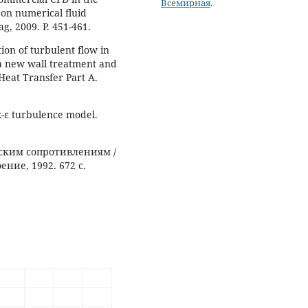
Всемирная
.
s on numerical fluid
g, 2009. P. 451-461.
on of turbulent flow in
 a new wall treatment and
Heat Transfer Part A.
k-ε turbulence model.
ским сопротивлениям /
ние, 1992. 672 с.