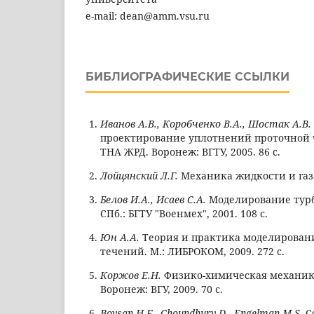
e-mail: dean@amm.vsu.ru
БИБЛИОГРАФИЧЕСКИЕ ССЫЛКИ
Иванов А.В., Коробченко В.А., Шостак А.В.
проектирование уплотнений проточной ч
ТНА ЖРД. Воронеж: ВГТУ, 2005. 86 с.
Лойцянский Л.Г.
Механика жидкости и газа.
Белов И.А., Исаев С.А.
Моделирование тур
СПб.: БГТУ "Военмех", 2001. 108 с.
Юн А.А.
Теория и практика моделирован
течений. М.: ЛИБРОКОМ, 2009. 272 с.
Коржов Е.Н.
Физико-химическая механика
Воронеж: ВГУ, 2009. 70 с.
Boysan H.F., Choundhury D., Engelman M.S.
Co