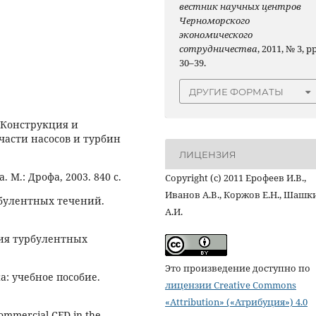
вестник научных центров
Черноморского
экономического
сотрудничества
, 2011, № 3, pp
30–39.
ДРУГИЕ ФОРМАТЫ
Конструкция и
асти насосов и турбин
ЛИЦЕНЗИЯ
 М.: Дрофа, 2003. 840 с.
Copyright (c) 2011 Ерофеев И.В.,
Иванов А.В., Коржов Е.Н., Шашк
булентных течений.
А.И.
ия турбулентных
Это произведение доступно по
: учебное пособие.
лицензии Creative Commons
«Attribution» («Атрибуция») 4.0
mmercial CFD in the