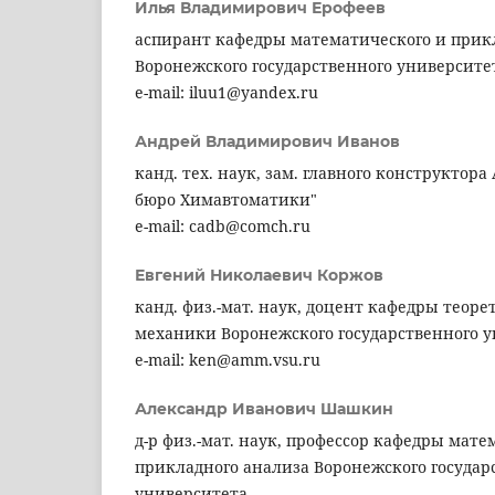
Илья Владимирович Ерофеев
аспирант кафедры математического и прик
Воронежского государственного университе
e-mail: iluu1@yandex.ru
Андрей Владимирович Иванов
канд. тех. наук, зам. главного конструктора
бюро Химавтоматики"
e-mail: cadb@comch.ru
Евгений Николаевич Коржов
канд. физ.-мат. наук, доцент кафедры теор
механики Воронежского государственного 
e-mail: ken@amm.vsu.ru
Александр Иванович Шашкин
д-р физ.-мат. наук, профессор кафедры мате
прикладного анализа Воронежского государ
университета