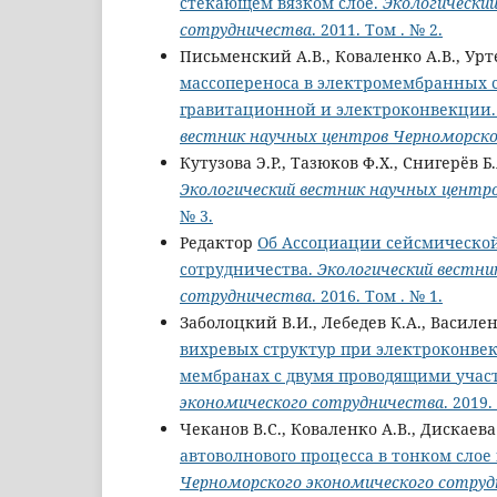
стекающем вязком слое.
Экологически
сотрудничества
. 2011. Том . № 2.
Письменский А.В., Коваленко А.В., Урт
массопереноса в электромембранных 
гравитационной и электроконвекции.
вестник научных центров Черноморско
Кутузова Э.Р., Тазюков Ф.Х., Снигерёв Б
Экологический вестник научных центр
№ 3.
Редактор
Об Ассоциации сейсмической
сотрудничества.
Экологический вестни
сотрудничества
. 2016. Том . № 1.
Заболоцкий В.И., Лебедев К.А., Василе
вихревых структур при электроконве
мембранах с двумя проводящими учас
экономического сотрудничества
. 2019.
Чеканов В.С., Коваленко А.В., Дискаева
автоволнового процесса в тонком слое
Черноморского экономического сотру