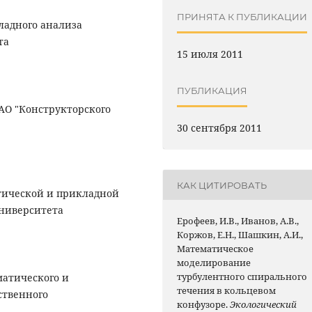
ПРИНЯТА К ПУБЛИКАЦИИ
ладного анализа
та
15 июля 2011
ПУБЛИКАЦИЯ
 АО "Конструкторского
30 сентября 2011
КАК ЦИТИРОВАТЬ
етической и прикладной
университета
Ерофеев, И.В., Иванов, А.В.,
Коржов, Е.Н., Шашкин, А.И.,
Математическое
моделирование
турбулентного спирального
матического и
течения в кольцевом
ственного
конфузоре.
Экологический