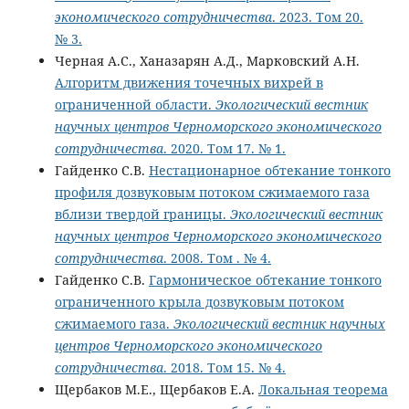
экономического сотрудничества
. 2023. Том 20.
№ 3.
Черная А.С., Ханазарян А.Д., Марковский А.Н.
Алгоритм движения точечных вихрей в
ограниченной области.
Экологический вестник
научных центров Черноморского экономического
сотрудничества
. 2020. Том 17. № 1.
Гайденко С.В.
Нестационарное обтекание тонкого
профиля дозвуковым потоком сжимаемого газа
вблизи твердой границы.
Экологический вестник
научных центров Черноморского экономического
сотрудничества
. 2008. Том . № 4.
Гайденко С.В.
Гармоническое обтекание тонкого
ограниченного крыла дозвуковым потоком
сжимаемого газа.
Экологический вестник научных
центров Черноморского экономического
сотрудничества
. 2018. Том 15. № 4.
Щербаков М.Е., Щербаков Е.А.
Локальная теорема