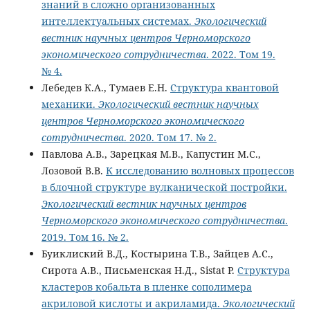
знаний в сложно организованных
интеллектуальных системах.
Экологический
вестник научных центров Черноморского
экономического сотрудничества
. 2022. Том 19.
№ 4.
Лебедев К.А., Тумаев Е.Н.
Структура квантовой
механики.
Экологический вестник научных
центров Черноморского экономического
сотрудничества
. 2020. Том 17. № 2.
Павлова А.В., Зарецкая М.В., Капустин М.С.,
Лозовой В.В.
К исследованию волновых процессов
в блочной структуре вулканической постройки.
Экологический вестник научных центров
Черноморского экономического сотрудничества
.
2019. Том 16. № 2.
Буиклиский В.Д., Костырина Т.В., Зайцев А.С.,
Сирота А.В., Письменская Н.Д., Sistat P.
Структура
кластеров кобальта в пленке сополимера
акриловой кислоты и акриламида.
Экологический