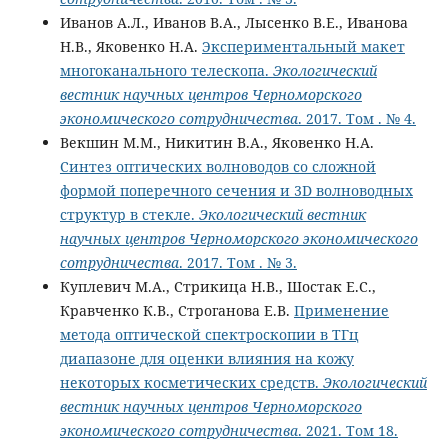
Иванов А.Л., Иванов В.А., Лысенко В.Е., Иванова
Н.В., Яковенко Н.А.
Экспериментальный макет
многоканального телескопа.
Экологический
вестник научных центров Черноморского
экономического сотрудничества
. 2017. Том . № 4.
Векшин М.М., Никитин В.А., Яковенко Н.А.
Синтез оптических волноводов со сложной
формой поперечного сечения и 3D волноводных
структур в стекле.
Экологический вестник
научных центров Черноморского экономического
сотрудничества
. 2017. Том . № 3.
Куплевич М.А., Стрикица Н.В., Шостак Е.С.,
Кравченко К.В., Строганова Е.В.
Применение
метода оптической спектроскопии в ТГц
диапазоне для оценки влияния на кожу
некоторых косметических средств.
Экологический
вестник научных центров Черноморского
экономического сотрудничества
. 2021. Том 18.