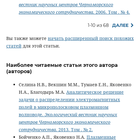
вестник научных центров Черноморского
экономического сотрудничества
. 2006. Том . № 4.
1-10 из 68
ДАЛЕЕ
Вы также можете
начать расширенный поиск похожих
статей
для этой статьи.
Наиболее читаемые статьи этого автора
(авторов)
Селина Н.В., Векшин М.М., Тумаев Е.Н., Яковенко
Н.А., Благодырь М.А.
Аналитическое решение
задачи о распределении электромагнитных
полей в микрополосковом плазмонном
волноводе.
Экологический вестник научных
центров Черноморского экономического
сотрудничества
. 2013. Том . № 2.
Бойченко А.П., Яковенко Н.А.
Плазменные