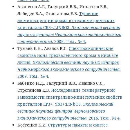
Аванесов А.Г., Галуцкий В.В., Игнатьев Б.В.,
Лебедев В.А., Строганова Е.В.
Тушение
люминесценции хрома в стехиометрических
кристаллах CR3+:LINBO3.
Экологический вестник
научных центров Черноморского экономического
сотрудничества
. 2005. Том . № 4.
Тумаев Е.Н., Авадов К.С.
Спектроскопические
свойства иона трехвалентного хрома в ниобате
лития.
Экологический вестник научных центров
Черноморского экономического сотрудничества
.
2009. Том . № 4.
Бабенко И.Д., Галуцкий В.В., Ивашко С.С.,
Строганова Е.В.
Исследование температурной
зависимости спектрально-кинетических свойств
кристаллов Er3+, Yb3+:LiNbO3.
Экологический
вестник научных центров Черноморского
экономического сотрудничества
. 2016. Том . № 4.
Костенко К.И.
Структуры памяти и синтез