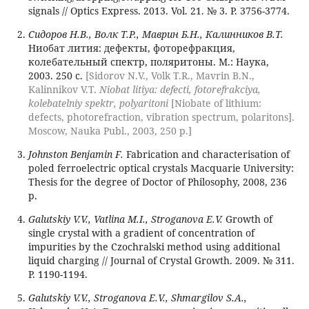
signals // Optics Express. 2013. Vol. 21. № 3. P. 3756-3774.
Сидоров Н.В., Волк Т.Р., Маврин Б.Н., Калинников В.Т.
Ниобат лития: дефекты, фоторефракция,
колебательный спектр, поляритоны. М.: Наука,
2003. 250 с.
[Sidorov N.V., Volk T.R., Mavrin B.N.,
Kalinnikov V.T.
Niobat litiya: defecti, fotorefrakciya,
kolebatelniy spektr, polyaritoni
[Niobate of lithium:
defects, photorefraction, vibration spectrum, polaritons].
Moscow, Nauka Publ., 2003, 250 p.]
Johnston Benjamin F.
Fabrication and characterisation of
poled ferroelectric optical crystals Macquarie University:
Thesis for the degree of Doctor of Philosophy, 2008, 236
p.
Galutskiy V.V., Vatlina M.I., Stroganova E.V.
Growth of
single crystal with a gradient of concentration of
impurities by the Czochralski method using additional
liquid charging // Journal of Crystal Growth. 2009. № 311.
P. 1190-1194.
Galutskiy V.V., Stroganova E.V., Shmargilov S.A.,