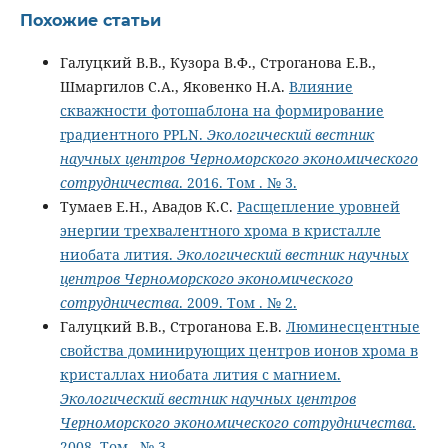
Похожие статьи
Галуцкий В.В., Кузора В.Ф., Строганова Е.В.,
Шмаргилов С.А., Яковенко Н.А.
Влияние
скважности фотошаблона на формирование
градиентного PPLN.
Экологический вестник
научных центров Черноморского экономического
сотрудничества
. 2016. Том . № 3.
Тумаев Е.Н., Авадов К.С.
Расщепление уровней
энергии трехвалентного хрома в кристалле
ниобата лития.
Экологический вестник научных
центров Черноморского экономического
сотрудничества
. 2009. Том . № 2.
Галуцкий В.В., Строганова Е.В.
Люминесцентные
свойства доминирующих центров ионов хрома в
кристаллах ниобата лития с магнием.
Экологический вестник научных центров
Черноморского экономического сотрудничества
.
2008. Том . № 3.