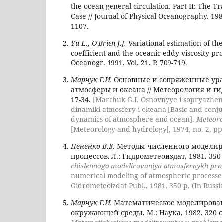
the ocean general circulation. Part II: The T
Case // Journal of Physical Oceanography. 1988.
1107.
Yu L., O'Brien J.J.
Variational estimation of th
coefficient and the oceanic eddy viscosity profi
Oceanogr. 1991. Vol. 21. P. 709-719.
Марчук Г.И.
Основные и сопряженные ур
атмосферы и океана // Метеорология и гид
17-34.
[Marchuk G.I. Osnovnyye i sopryazhe
dinamiki atmosfery i okeana [Basic and conju
dynamics of atmosphere and ocean].
Meteoro
[Meteorology and hydrology], 1974, no. 2, pp.
Пененко В.В.
Методы численного модели
процессов. Л.: Гидрометеоиздат, 1981. 350
chislennogo modelirovaniya atmosfernykh pro
numerical modeling of atmospheric processe
Gidrometeoizdat Publ., 1981, 350 p. (In Russi
Марчук Г.И.
Математическое моделирован
окружающей среды. М.: Наука, 1982. 320 