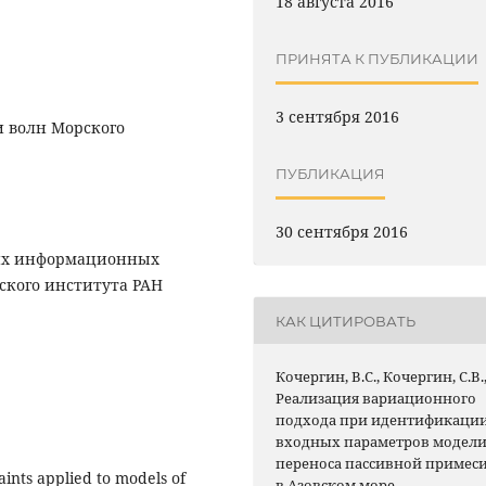
18 августа 2016
ПРИНЯТА К ПУБЛИКАЦИИ
3 сентября 2016
 волн Морского
ПУБЛИКАЦИЯ
30 сентября 2016
ких информационных
ского института РАН
КАК ЦИТИРОВАТЬ
Кочергин, В.С., Кочергин, С.В.
Реализация вариационного
подхода при идентификаци
входных параметров модел
переноса пассивной примес
ints applied to models of
в Азовском море.