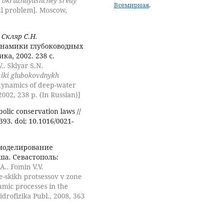
 okruzhayushchey sredy
Всемирная
.
al problem]. Moscow,
 Скляр С.Н.
инамики глубоководных
а, 2002. 238 с.
.. Sklyar S.N.
iki glubokovdnykh
dynamics of deep-water
2002, 238 p. (In Russian)]
olic conservation laws //
-393. doi: 10.1016/0021-
моделирование
ша. Севастополь:
A.. Fomin V.V.
-skikh protsessov v zone
mic processes in the
idrofizika Publ., 2008, 363