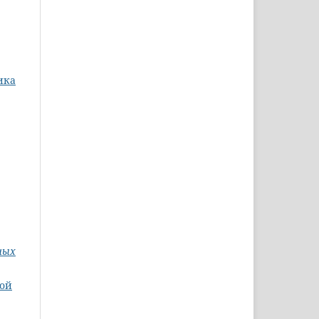
ика
ных
ной