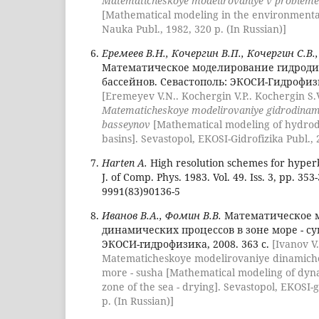
Matematicheskoye modelirovaniye v probleme
[Mathematical modeling in the environment
Nauka Publ., 1982, 320 p. (In Russian)]
Еремеев В.Н., Кочергин В.П., Кочергин С.В.,
Математическое моделирование гидрод
бассейнов. Севастополь: ЭКОСИ-Гидрофизик
[Eremeyev V.N.. Kochergin V.P.. Kochergin S.V
Matematicheskoye modelirovaniye gidrodinam
basseynov
[Mathematical modeling of hydro
basins]. Sevastopol, EKOSI-Gidrofizika Publ., 
Harten A.
High resolution schemes for hyperb
J. of Comp. Phys. 1983. Vol. 49. Iss. 3, pp. 353
9991(83)90136-5
Иванов В.А., Фомин В.В.
Математическое 
динамических процессов в зоне море - су
ЭКОСИ-гидрофизика, 2008. 363 с.
[Ivanov V.
Matematicheskoye modelirovaniye dinamiche
more - susha [Mathematical modeling of dyna
zone of the sea - drying]. Sevastopol, EKOSI-g
p. (In Russian)]