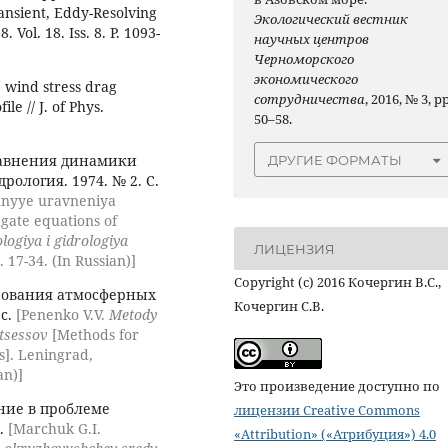
ransient, Eddy-Resolving
Экологический вестник
 Vol. 18. Iss. 8. P. 1093-
научных центров
Черноморского
экономического
e wind stress drag
сотрудничества
, 2016, № 3, pp
le // J. of Phys.
50–58.
авнения динамики
ДРУГИЕ ФОРМАТЫ
рология. 1974. № 2. С.
nnyye uravneniya
gate equations of
logiya i gidrologiya
ЛИЦЕНЗИЯ
 17-34. (In Russian)]
Copyright (c) 2016 Кочергин В.С.,
рования атмосферных
Кочергин С.В.
 с.
[Penenko V.V.
Metody
tsessov
[Methods for
s]. Leningrad,
an)]
Это произведение доступно по
ие в проблеме
лицензии Creative Commons
с.
[Marchuk G.I.
«Attribution» («Атрибуция») 4.0