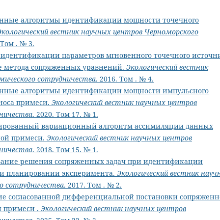
нные алгоритмы идентификации мощности точечного
Экологический вестник научных центров Черноморского
 Том . № 3.
 идентификации параметров мгновенного точечного источн
ве метода сопряженных уравнений.
Экологический вестник
мического сотрудничества
. 2016. Том . № 4.
нные алгоритмы идентификации мощности импульсного
носа примеси.
Экологический вестник научных центров
дничества
. 2020. Том 17. № 1.
рованный вариационный алгоритм ассимиляции данных
ной примеси.
Экологический вестник научных центров
дничества
. 2018. Том 15. № 1.
вание решения сопряженных задач при идентификации
 и планировании эксперимента.
Экологический вестник науч
о сотрудничества
. 2017. Том . № 2.
ие согласованной дифференциальной постановки сопряжен
й примеси .
Экологический вестник научных центров