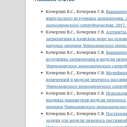
Кочергин В.С., Кочергин С.В.
Вариацио
импульсного источника загрязнения.
экономического сотрудничества
. 2017.
Кочергин В.С., Кочергин С.В.
Алгоритм
загрязнения в Азовском море на осно
научных центров Черноморского эконо
Кочергин В.С., Кочергин С.В.
Вариацио
источника загрязнения в модели пере
Черноморского экономического сотру
Кочергин В.С., Кочергин С.В.
Модифици
измерений в модели переноса пассив
Черноморского экономического сотру
Кочергин В.С., Кочергин С.В.
Использо
входных параметров модели переноса
центров Черноморского экономическог
Кочергин В.С., Кочергин С.В.
Построен
задачи для модели переноса пассивно