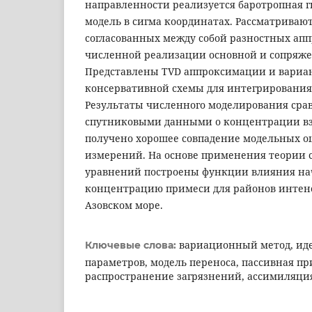
направленности реализуется баротропная 
модель в сигма координатах. Рассматриваю
согласованных между собой разностных ап
численной реализации основной и сопряже
Представлены TVD аппроксимации и вариа
консервативной схемы для интегрирования
Результаты численного моделирования сра
спутниковыми данными о концентрации вз
получено хорошее совпадение модельных о
измерений. На основе применения теории
уравнений построены функции влияния на
концентрацию примеси для районов интенс
Азовском море.
вариационный метод, ид
Ключевые слова:
параметров, модель переноса, пассивная пр
распространение загрязнений, ассимиляц