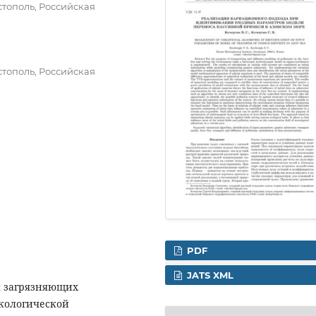
тополь, Российская
тополь, Российская
PDF
JATS XML
я загрязняющих
экологической