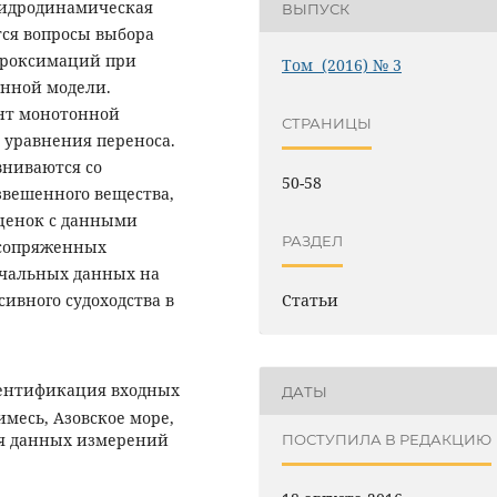
гидродинамическая
ВЫПУСК
тся вопросы выбора
проксимаций при
Том (2016) № 3
нной модели.
нт монотонной
СТРАНИЦЫ
 уравнения переноса.
вниваются со
50-58
вешенного вещества,
ценок с данными
РАЗДЕЛ
 сопряженных
чальных данных на
ивного судоходства в
Статьи
ентификация входных
ДАТЫ
имесь, Азовское море,
ия данных измерений
ПОСТУПИЛА В РЕДАКЦИЮ