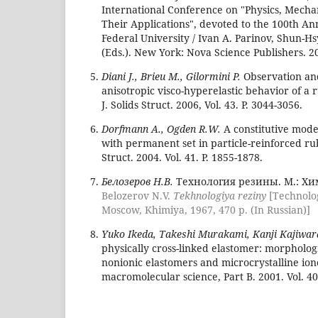
International Conference on "Physics, Mecha
Their Applications", devoted to the 100th An
Federal University / Ivan A. Parinov, Shun-Hs
(Eds.). New York: Nova Science Publishers. 20
Diani J., Brieu M., Gilormini P.
Observation an
anisotropic visco-hyperelastic behavior of a r
J. Solids Struct. 2006, Vol. 43. P. 3044-3056.
Dorfmann A., Ogden R.W.
A constitutive model
with permanent set in particle-reinforced rubbe
Struct. 2004. Vol. 41. P. 1855-1878.
Белозеров Н.В.
Технология резины. М.: Хим
Belozerov N.V.
Tekhnologiya reziny
[Technolog
Moscow, Khimiya, 1967, 470 p. (In Russian)]
Yuko Ikeda, Takeshi Murakami, Kanji Kajiwar
physically cross-linked elastomer: morphologi
nonionic elastomers and microcrystalline ione
macromolecular science, Part B. 2001. Vol. 40. 