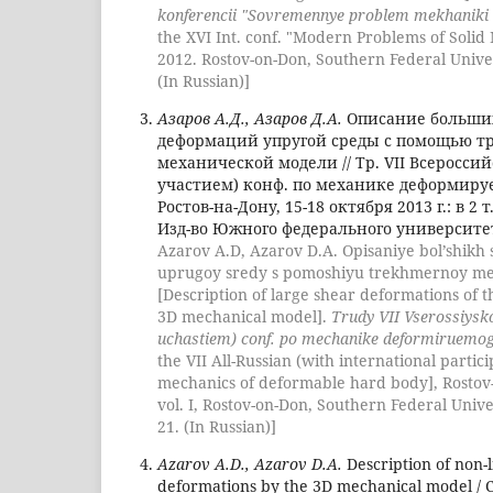
konferencii "Sovremennye problem mekhaniki 
the XVI Int. conf. "Modern Problems of Solid 
2012. Rostov-on-Don, Southern Federal Universi
(In Russian)]
Азаров А.Д., Азаров Д.А.
Описание больши
деформаций упругой среды с помощью т
механической модели // Тр. VII Всеросси
участием) конф. по механике деформируем
Ростов-на-Дону, 15-18 октября 2013 г.: в 2 т.
Изд-во Южного федерального университета
Azarov A.D, Azarov D.A. Opisaniye bol’shikh
uprugoy sredy s pomoshiyu trekhmernoy me
[Description of large shear deformations of 
3D mechanical model].
Trudy VII Vserossiys
uchastiem) conf. po mechanike deformiruemog
the VII All-Russian (with international partici
mechanics of deformable hard body], Rostov-
vol. I, Rostov-on-Don, Southern Federal Univer
21. (In Russian)]
Azarov A.D., Azarov D.A.
Description of non-l
deformations by the 3D mechanical model / Ch