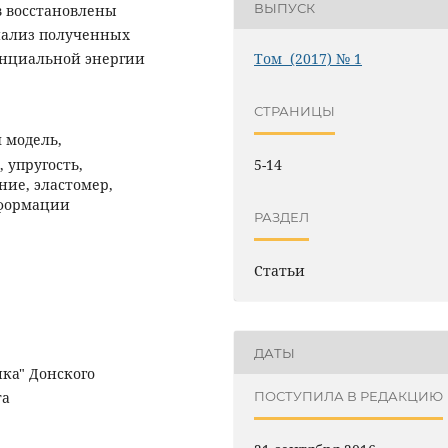
ВЫПУСК
в восстановлены
нализ полученных
енциальной энергии
Том (2017) № 1
СТРАНИЦЫ
 модель,
 упругость,
5-14
ие, эластомер,
еформации
РАЗДЕЛ
Статьи
ДАТЫ
ка" Донского
ПОСТУПИЛА В РЕДАКЦИЮ
та