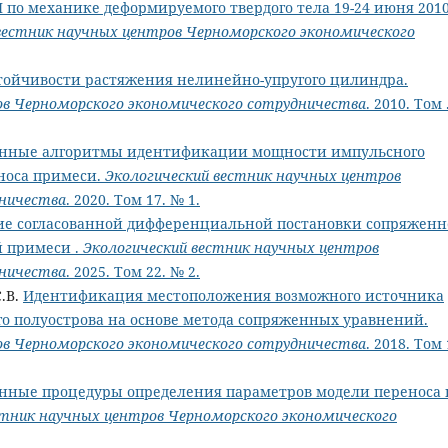
Н по механике деформируемого твердого тела 19-24 июня 2010 
вестник научных центров Черноморского экономического
тойчивости растяжения нелинейно-упругого цилиндра.
ов Черноморского экономического сотрудничества
. 2010. Том 
нные алгоритмы идентификации мощности импульсного
носа примеси.
Экологический вестник научных центров
дничества
. 2020. Том 17. № 1.
ие согласованной дифференциальной постановки сопряжен
й примеси .
Экологический вестник научных центров
дничества
. 2025. Том 22. № 2.
С.В.
Идентификация местоположения возможного источника
го полуострова на основе метода сопряженных уравнений.
ов Черноморского экономического сотрудничества
. 2018. Том 
нные процедуры определения параметров модели переноса 
стник научных центров Черноморского экономического