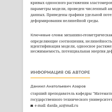
кривых одноосного растяжения эластомеро
параметры модели, проведен численный а
данных. Приведены графики удельной пот
деформирования нелинейной среды.
механико-геометрическая
Ключевые слова:
определяющие соотношения, нелинейность,
идентификация модели, одноосное растяжен
несжимаемость, потенциальная энергия д
ИНФОРМАЦИЯ ОБ АВТОРЕ
Даниил Анатольевич Азаров
старший преподаватель кафедры "Математи
государственного технического университе
e-mail: danila_az@mail.ru