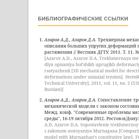
БИБЛИОГРАФИЧЕСКИЕ ССЫЛКИ
Азаров А.Д., Азаров Д.А.
Трехмерная механ
описания больших упругих деформаций 
растяжении // Вестник ДГТУ. 2011. Т. 11. № 
[Azarov A.D., Azarov D.A. Trekhmernaya m
dlya opisaniya bol’shikh uprugikh deformac
rastyazhenii [3D mechanical model for descrip
deformations under uniaxial tension].
Vestni
Technical University], 2011, vol. 11, no. 2 (53)
Russian)]
Азаров А.Д., Азаров Д.А.
Сопоставление т
механической модели с законом состояния
Межд. конф. "Современные проблемы м
среды", 16-19 октября 2012. Ростов-н/Дону: 
A.D, Azarov D.A. Sopostavlenie trekhmerno
s zakonom sostoyaniya Murnagana [Comparis
model with Murnaghan’s constitutive law].
T