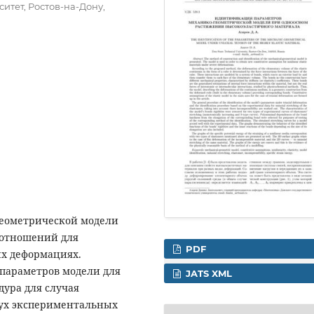
итет, Ростов-на-Дону,
геометрической модели
оотношений для
PDF
х деформациях.
параметров модели для
JATS XML
дура для случая
вух экспериментальных