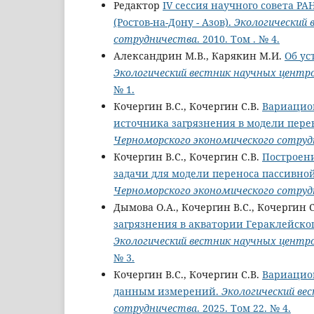
Редактор
IV сессия научного совета РА
(Ростов-на-Дону - Азов).
Экологический 
сотрудничества
. 2010. Том . № 4.
Александрин М.В., Карякин М.И.
Об ус
Экологический вестник научных центр
№ 1.
Кочергин В.С., Кочергин С.В.
Вариацио
источника загрязнения в модели пере
Черноморского экономического сотру
Кочергин В.С., Кочергин С.В.
Построен
задачи для модели переноса пассивно
Черноморского экономического сотру
Дымова О.А., Кочергин В.С., Кочергин 
загрязнения в акватории Гераклейско
Экологический вестник научных центр
№ 3.
Кочергин В.С., Кочергин С.В.
Вариацио
данным измерений.
Экологический ве
сотрудничества
. 2025. Том 22. № 4.