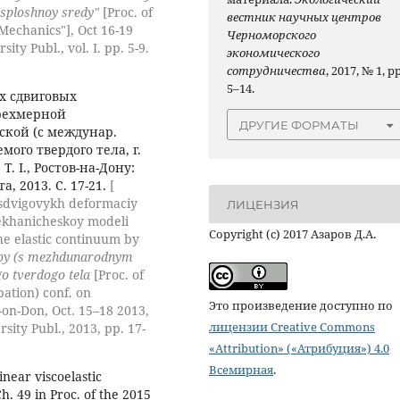
sploshnoy sredy"
[Proc. of
вестник научных центров
Mechanics"], Oct 16-19
Черноморского
ty Publ., vol. I. pp. 5-9.
экономического
сотрудничества
, 2017, № 1, pp
5–14.
х сдвиговых
рехмерной
ДРУГИЕ ФОРМАТЫ
йской (с междунар.
ого твердого тела, г.
 Т. I., Ростов-на-Дону:
, 2013. С. 17-21.
[
 sdvigovykh deformaciy
ЛИЦЕНЗИЯ
khanicheskoy modeli
Copyright (c) 2017 Азаров Д.А.
the elastic continuum by
koy (s mezhdunarodnym
o tverdogo tela
[Proc. of
pation) conf. on
Это произведение доступно по
on-Don, Oct. 15–18 2013,
лицензии Creative Commons
sity Publ., 2013, pp. 17-
«Attribution» («Атрибуция») 4.0
Всемирная
.
inear viscoelastic
. 49 in Proc. of the 2015