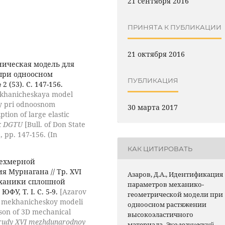
21 сентября 2016
ПРИНЯТА К ПУБЛИКАЦИИ
21 октября 2016
ическая модель для
при одноосном
ПУБЛИКАЦИЯ
2 (53). С. 147-156.
ekhanicheskaya model
iy pri odnoosnom
30 марта 2017
tion of large elastic
k DGTU
[Bull. of Don State
, pp. 147-156. (In
КАК ЦИТИРОВАТЬ
рехмерной
 Мурнагана // Тр. XVI
Азаров, Д.А., Идентификация
еханики сплошной
параметров механико-
ЮФУ, Т. I. С. 5-9.
[Azarov
геометрической модели при
y mekhanicheskoy modeli
одноосном растяжении
on of 3D mechanical
высокоэластичного
rudy XVI mezhdunarodnoy
материала.
Экологический