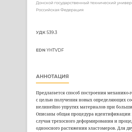
Донской государственный технический универс
Российская Федерация
УДК
539.3
EDN
YHTVDF
АННОТАЦИЯ
Предлагается способ построения механико-
с целью получения новых определяющих с
нелинейно упругих материалов при больши
Описаны общая процедура идентификации 
случая трехосного деформирования и проце
одноосного растяжения эластомеров. Для д