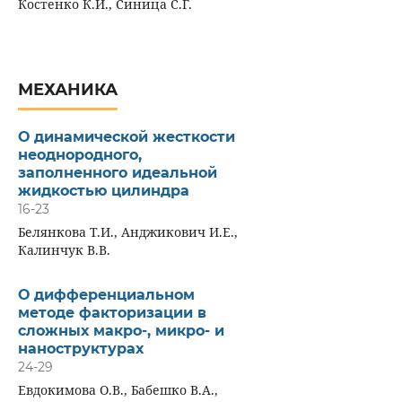
Костенко К.И., Синица С.Г.
МЕХАНИКА
О динамической жесткости
неоднородного,
заполненного идеальной
жидкостью цилиндра
16-23
Белянкова Т.И., Анджикович И.Е.,
Калинчук В.В.
О дифференциальном
методе факторизации в
сложных макро-, микро- и
наноструктурах
24-29
Евдокимова О.В., Бабешко В.А.,