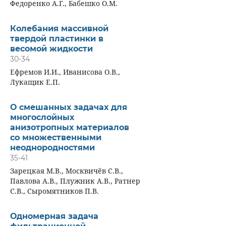
Федоренко А.Г., Бабешко О.М.
Колебания массивной
твердой пластинки в
весомой жидкости
30-34
Ефремов И.И., Иванисова О.В.,
Лукащик Е.П.
О смешанных задачах для
многослойных
анизотропных материалов
со множественными
неоднородностями
35-41
Зарецкая М.В., Москвичёв С.В.,
Павлова А.В., Плужник А.В., Ратнер
С.В., Сыромятников П.В.
Одномерная задача