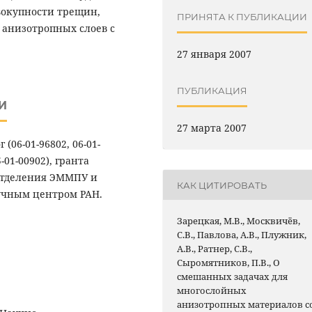
вокупности трещин,
ПРИНЯТА К ПУБЛИКАЦИИ
 анизотропных слоев с
27 января 2007
ПУБЛИКАЦИЯ
И
27 марта 2007
06-01-96802, 06-01-
5-01-00902), гранта
 отделения ЭММПУ и
КАК ЦИТИРОВАТЬ
чным центром РАН.
Зарецкая, М.В., Москвичёв,
С.В., Павлова, А.В., Плужник,
А.В., Ратнер, С.В.,
Сыромятников, П.В., О
смешанных задачах для
многослойных
анизотропных материалов с