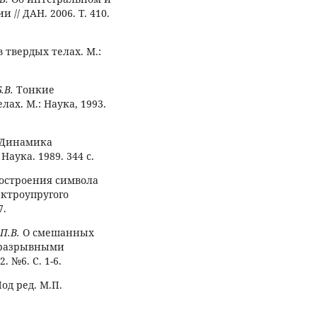
/ ДАН. 2006. Т. 410.
твердых телах. М.:
.В.
Тонкие
ах. М.: Наука, 1993.
Динамика
аука. 1989. 344 с.
построения символа
ктроупругого
7.
П.В.
О смешанных
с разрывными
 №6. С. 1-6.
од ред. М.П.