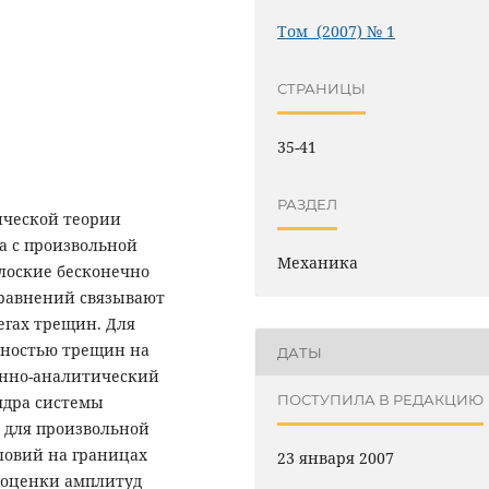
Том (2007) № 1
СТРАНИЦЫ
35-41
РАЗДЕЛ
ческой теории
а с произвольной
Механика
лоские бесконечно
равнений связывают
гах трещин. Для
пностью трещин на
ДАТЫ
енно-аналитический
ПОСТУПИЛА В РЕДАКЦИЮ
ядра системы
 для произвольной
овий на границах
23 января 2007
 оценки амплитуд