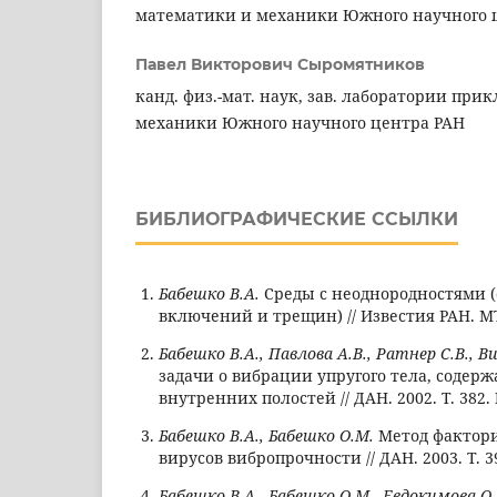
математики и механики Южного научного 
Павел Викторович Сыромятников
канд. физ.-мат. наук, зав. лаборатории пр
механики Южного научного центра РАН
БИБЛИОГРАФИЧЕСКИЕ ССЫЛКИ
Бабешко В.А.
Среды с неоднородностями 
включений и трещин) // Известия РАН. МТТ.
Бабешко В.А., Павлова А.В., Ратнер С.В., В
задачи о вибрации упругого тела, содер
внутренних полостей // ДАН. 2002. Т. 382. 
Бабешко В.А., Бабешко О.М.
Метод фактор
вирусов вибропрочности // ДАН. 2003. Т. 39
Бабешко В.А., Бабешко О.М., Евдокимова О.