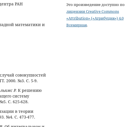
центра РАН
Это произведение доступно по
лицензии Creative Commons
«Attribution» («Атрибуция») 4.0
икладной математики и
Всемирная
.
(случай совокупностей
 2000. №3. С. 5-9.
ильямс Р.
К решению
жащего систему
№5. С. 625-628.
изации в теории
3. №4. С. 473-477.
В.
Об интегральном и