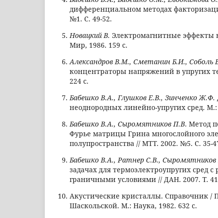
дифференциальном методах факторизации /
№1. С. 49-52.
Новацкий В.
Электромагнитные эффекты в 
Мир, 1986. 159 с.
Александров В.М., Сметанин Б.И., Соболь Б
концентраторы напряжений в упругих тел
224 с.
Бабешко В.А., Глушков Е.В., Зинченко Ж.Ф.
неоднородных линейно-упругих сред. М.: Н
Бабешко В.А., Сыромятников П.В
. Метод 
Фурье матрицы Грина многослойного эле
полупространства // МТТ. 2002. №5. С. 35-4
Бабешко В.А., Ратнер С.В., Сыромятников 
задачах для термоэлектроупругих сред 
граничными условиями // ДАН. 2007. Т. 412.
Акустические кристаллы. Справочник / П
Шаскольской. М.: Наука, 1982. 632 с.