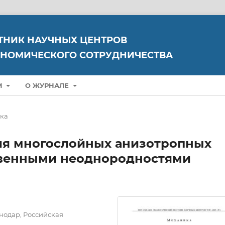
ТНИК НАУЧНЫХ ЦЕНТРОВ
НОМИЧЕСКОГО СОТРУДНИЧЕСТВА
М
О ЖУРНАЛЕ
ка
ля многослойных анизотропных
твенными неоднородностями
нодар, Российская