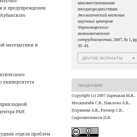
 Научно-
множественными
ия и предупреждения
неоднородностями.
 Кубанского
Экологический вестник
научных центров
Черноморского
экономического
сотрудничества
, 2007, № 1, pp
ой математики и
35–41.
ДРУГИЕ ФОРМАТЫ
матического
о университета
ЛИЦЕНЗИЯ
Copyright (c) 2007 Зарецкая М.В.,
Москвичёв С.В., Павлова А.В.,
 прикладной
Плужник А.В., Ратнер С.В.,
центра РАН
Сыромятников П.В.
рудник отдела проблем