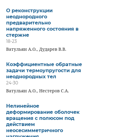
О реконструкции
неоднородного
предварительно
напряженного состояния в
стержне
18-23
Ватульян А.О., Дударев В.В.
Коэффициентные обратные
задачи термоупругости для
неоднородных тел
24-30
Ватульян А.О., Нестеров С.А.
Нелинейное
деформирование оболочек
вращения с полюсом под
действием
неосесимметричного
нагружения