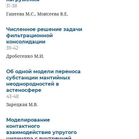
31-38
Ганеева М.С., Моисеева В.Е.
Численное решение задачи
фильтрационной
консолидации
39-42
Дроботенко М.И.
Об одной модели переноса
субстанции мантийных
неоднородностей в
астеносфере
43-48
Зарецкая М.В.
Моделирование
контактного
взаимодействия упругого
цилиндра с внутренней