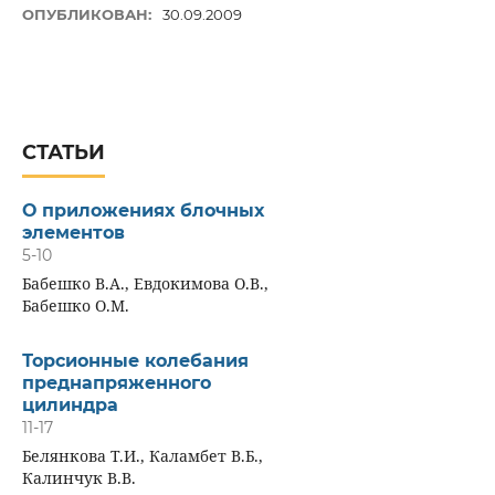
ОПУБЛИКОВАН:
30.09.2009
СТАТЬИ
О приложениях блочных
элементов
5-10
Бабешко В.А., Евдокимова О.В.,
Бабешко О.М.
Торсионные колебания
преднапряженного
цилиндра
11-17
Белянкова Т.И., Каламбет В.Б.,
Калинчук В.В.