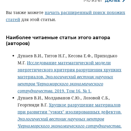
1-10 из 61
ДАЛЕЕ
Вы также можете
начать расширенный поиск похожих
статей
для этой статьи.
Наиболее читаемые статьи этого автора
(авторов)
Дунаев В.И., Титов Н.Г., Кесова Е.Ф., Приходько
М.Г.
Исследование математической модели
энергетического критерия разрушения хрупких
материалов.
Экологический вестник научных
центров Черноморского экономического
сотрудничества
. 2019. Том 16. № 1.
Дунаев В.И., Молдаванов С.Ю., Лозовой С.Б.,
Георгияди В.Г.
Хрупкое разрушение материалов
при развитии "узких" изолированных дефектов.
Экологический вестник научных центров
Черноморского экономического сотрудничества
.