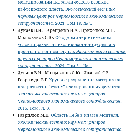
моделировании гидравлического разрыва
нефтеносного пласта.
Экологический вестник
научных центров Черноморского экономического
сотрудничества
. 2021. Том 18. № 4.
Дунаев В.И., Терещенко И.А., Приходько М.Г.,
Молдованов С.Ю.
Об одном энергетическом
условии развития изолированного дефекта в
пространственном случае.
Экологический вестник
научных центров Черноморского экономического
сотрудничества
. 2024. Том 21. № 1.
Дунаев В.И., Молдаванов С.Ю., Лозовой С.Б.,
Георгияди В.Г.
Хрупкое разрушение материалов
при развитии "узких" изолированных дефектов.
Экологический вестник научных центров
Черноморского экономического сотрудничества
.
2015. Том . № 3.
Гаврилюк М.Н.
Область Кебе в классе Монтеля.
Экологический вестник научных центров
Черноморского экономического сотрудничества
.