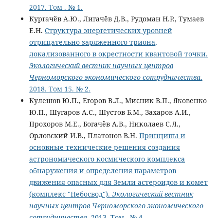
2017. Том . № 1.
Кургачёв А.Ю., Лигачёв Д.В., Рудоман Н.Р., Тумаев
Е.Н.
Структура энергетических уровней
отрицательно заряженного триона,
локализованного в окрестности квантовой точки.
Экологический вестник научных центров
Черноморского экономического сотрудничества
.
2018. Том 15. № 2.
Кулешов Ю.П., Егоров В.Л., Мисник В.П., Яковенко
Ю.П., Шугаров А.С., Шустов Б.М., Захаров А.И.,
Прохоров М.Е., Богачёв А.В., Николаев С.Л.,
Орловский И.В., Платонов В.Н.
Принципы и
основные технические решения создания
астрономического космического комплекса
обнаружения и определения параметров
движения опасных для Земли астероидов и комет
(комплекс "Небосвод").
Экологический вестник
научных центров Черноморского экономического
сотрудничества
. 2013. Том . № 4.