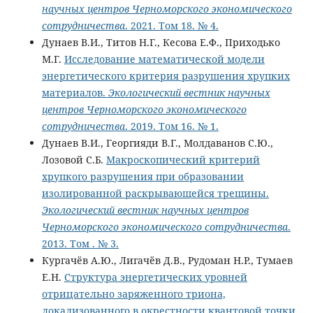
научных центров Черноморского экономического
сотрудничества
. 2021. Том 18. № 4.
Дунаев В.И., Титов Н.Г., Кесова Е.Ф., Приходько
М.Г.
Исследование математической модели
энергетического критерия разрушения хрупких
материалов.
Экологический вестник научных
центров Черноморского экономического
сотрудничества
. 2019. Том 16. № 1.
Дунаев В.И., Георгияди В.Г., Молдаванов С.Ю.,
Лозовой С.Б.
Макроскопический критерий
хрупкого разрушения при образовании
изолированной раскрывающейся трещины.
Экологический вестник научных центров
Черноморского экономического сотрудничества
.
2013. Том . № 3.
Кургачёв А.Ю., Лигачёв Д.В., Рудоман Н.Р., Тумаев
Е.Н.
Структура энергетических уровней
отрицательно заряженного триона,
локализованного в окрестности квантовой точки.