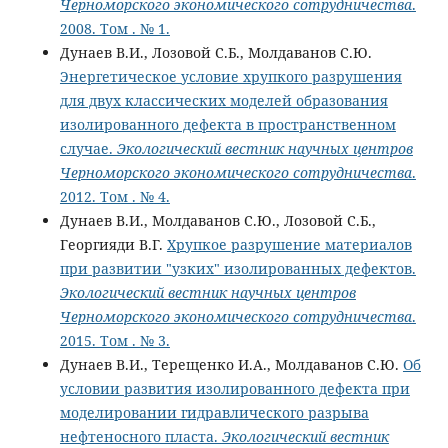
Черноморского экономического сотрудничества
.
2008. Том . № 1.
Дунаев В.И., Лозовой С.Б., Молдаванов С.Ю.
Энергетическое условие хрупкого разрушения
для двух классических моделей образования
изолированного дефекта в пространственном
случае.
Экологический вестник научных центров
Черноморского экономического сотрудничества
.
2012. Том . № 4.
Дунаев В.И., Молдаванов С.Ю., Лозовой С.Б.,
Георгияди В.Г.
Хрупкое разрушение материалов
при развитии "узких" изолированных дефектов.
Экологический вестник научных центров
Черноморского экономического сотрудничества
.
2015. Том . № 3.
Дунаев В.И., Терещенко И.А., Молдаванов С.Ю.
Об
условии развития изолированного дефекта при
моделировании гидравлического разрыва
нефтеносного пласта.
Экологический вестник