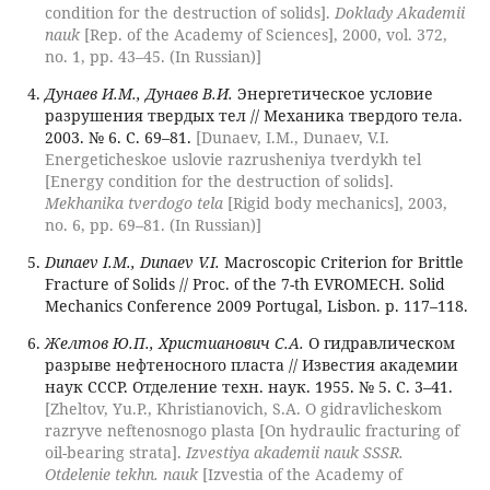
condition for the destruction of solids].
Doklady Akademii
nauk
[Rep. of the Academy of Sciences], 2000, vol. 372,
no. 1, pp. 43–45. (In Russian)]
Дунаев И.М., Дунаев В.И.
Энергетическое условие
разрушения твердых тел // Механика твердого тела.
2003. № 6. С. 69–81.
[Dunaev, I.M., Dunaev, V.I.
Energeticheskoe uslovie razrusheniya tverdykh tel
[Energy condition for the destruction of solids].
Mekhanika tverdogo tela
[Rigid body mechanics], 2003,
no. 6, pp. 69–81. (In Russian)]
Dunaev I.M., Dunaev V.I.
Macroscopic Criterion for Brittle
Fracture of Solids // Proc. of the 7-th EVROMECH. Solid
Mechanics Conference 2009 Portugal, Lisbon. p. 117–118.
Желтов Ю.П., Христианович С.А.
О гидравлическом
разрыве нефтеносного пласта // Известия академии
наук СССР. Отделение техн. наук. 1955. № 5. С. 3–41.
[Zheltov, Yu.P., Khristianovich, S.A. O gidravlicheskom
razryve neftenosnogo plasta [On hydraulic fracturing of
oil-bearing strata].
Izvestiya akademii nauk SSSR.
Otdelenie tekhn. nauk
[Izvestia of the Academy of