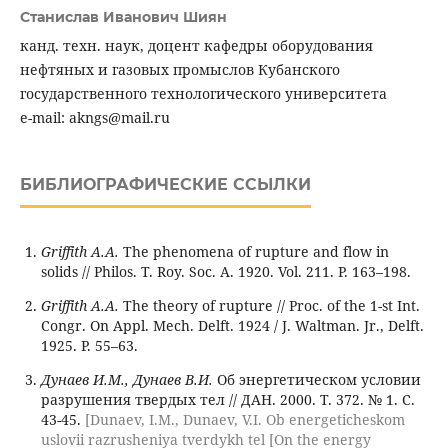
Станислав Иванович Шиян
канд. техн. наук, доцент кафедры оборудования
нефтяных и газовых промыслов Кубанского
государственного технологического университета
e-mail: akngs@mail.ru
БИБЛИОГРАФИЧЕСКИЕ ССЫЛКИ
Griffith A.A.
The phenomena of rupture and flow in
solids // Philos. T. Roy. Soc. A. 1920. Vol. 211. P. 163–198.
Griffith A.A.
The theory of rupture // Proc. of the 1-st Int.
Congr. On Appl. Mech. Delft. 1924 / J. Waltman. Jr., Delft.
1925. P. 55–63.
Дунаев И.М., Дунаев В.И.
Об энергетическом условии
разрушения твердых тел // ДАН. 2000. Т. 372. № 1. С.
43-45.
[Dunaev, I.M., Dunaev, V.I. Ob energeticheskom
uslovii razrusheniya tverdykh tel [On the energy