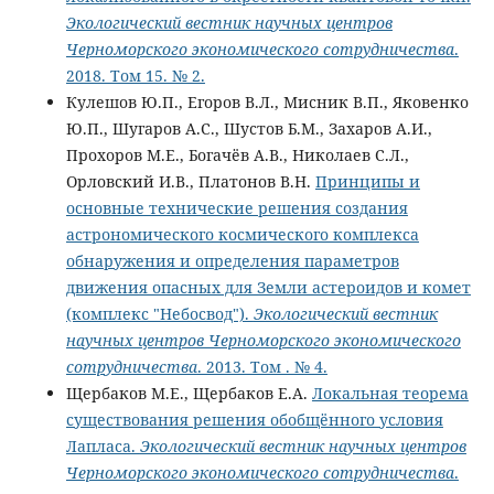
Экологический вестник научных центров
Черноморского экономического сотрудничества
.
2018. Том 15. № 2.
Кулешов Ю.П., Егоров В.Л., Мисник В.П., Яковенко
Ю.П., Шугаров А.С., Шустов Б.М., Захаров А.И.,
Прохоров М.Е., Богачёв А.В., Николаев С.Л.,
Орловский И.В., Платонов В.Н.
Принципы и
основные технические решения создания
астрономического космического комплекса
обнаружения и определения параметров
движения опасных для Земли астероидов и комет
(комплекс "Небосвод").
Экологический вестник
научных центров Черноморского экономического
сотрудничества
. 2013. Том . № 4.
Щербаков М.Е., Щербаков Е.А.
Локальная теорема
существования решения обобщённого условия
Лапласа.
Экологический вестник научных центров
Черноморского экономического сотрудничества
.