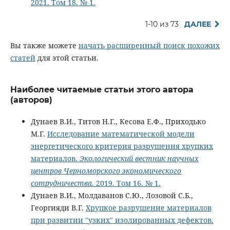
2021. Том 18. № 1.
1-10 из 73
ДАЛЕЕ
Вы также можете
начать расширенный поиск похожих
статей
для этой статьи.
Наиболее читаемые статьи этого автора
(авторов)
Дунаев В.И., Титов Н.Г., Кесова Е.Ф., Приходько
М.Г.
Исследование математической модели
энергетического критерия разрушения хрупких
материалов.
Экологический вестник научных
центров Черноморского экономического
сотрудничества
. 2019. Том 16. № 1.
Дунаев В.И., Молдаванов С.Ю., Лозовой С.Б.,
Георгияди В.Г.
Хрупкое разрушение материалов
при развитии "узких" изолированных дефектов.