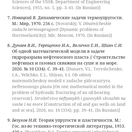
Sciences of the USSR. Department of Engineering
Sciences], 1955, no. 5, pp. 3–41. (In Russian)]
Новацкий В.
Динамические задачи термоупругости.
М.: Мир, 1970. 256 с.
[Novatskiy, V.
Dinamicheskie
zadachi termouprugosti
[Dynamic problems of
thermoelasticity]. Mir, Moscow, 1970. (In Russian)]
Дунаев В.И., Терещенко И.А., Величко Е.И., Шиян С.И.
Об одной математической модели в задаче
гидроразрыва нефтеносного пласта // Строительство
нефтяных и газовых скважин на суше и на море.
2020. № 10 (334). С. 39–41.
[Dunaev, V.I., Tereshchenko,
I.A., Velichko, E.I., Shiyan, S.I. Ob odnoy
matematicheskoy modeli v zadache gidrorazryva
neftenosnogo plasta [On one mathematical model in the
problem of hydraulic fracturing of an oil-bearing
reservoir].
Stroitel'stvo neftyanykh i gazovykh skvazhin na
sushe i na more
[Construction of oil and gas wells on land
and at sea], 2020, no. 10 (334), pp. 39–41. (In Russian)]
Безухов Н.И.
Теория упругости и пластичности. М.:
Гос. из-во технико-теоретической литературы, 1953.
420 с.
[Bezukhov, N.I.
Teoriya uprugosti i plastichnosti