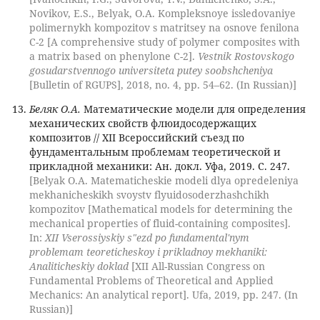
Novikov, E.S., Belyak, O.A. Kompleksnoye issledovaniye
polimernykh kompozitov s matritsey na osnove fenilona
C-2 [A comprehensive study of polymer composites with
a matrix based on phenylone C-2].
Vestnik Rostovskogo
gosudarstvennogo universiteta putey soobshcheniya
[Bulletin of RGUPS], 2018, no. 4, pp. 54–62. (In Russian)]
Беляк О.А.
Математические модели для определения
механических свойств флюидосодержащих
композитов // XII Всероссийский съезд по
фундаментальным проблемам теоретической и
прикладной механики: Ан. докл. Уфа, 2019. С. 247.
[Belyak O.A. Matematicheskie modeli dlya opredeleniya
mekhanicheskikh svoystv flyuidosoderzhashchikh
kompozitov [Mathematical models for determining the
mechanical properties of fluid-containing composites].
In:
XII Vserossiyskiy s"ezd po fundamental'nym
problemam teoreticheskoy i prikladnoy mekhaniki:
Analiticheskiy doklad
[XII All-Russian Congress on
Fundamental Problems of Theoretical and Applied
Mechanics: An analytical report]. Ufa, 2019, pp. 247. (In
Russian)]