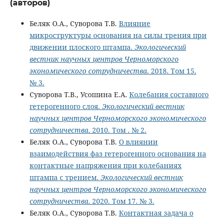
(авторов)
Беляк О.А., Суворова Т.В.
Влияние
микроструктуры основания на силы трения при
движении плоского штампа.
Экологический
вестник научных центров Черноморского
экономического сотрудничества
. 2018. Том 15.
№ 3.
Суворова Т.В., Усошина Е.А.
Колебания составного
гетерогенного слоя.
Экологический вестник
научных центров Черноморского экономического
сотрудничества
. 2010. Том . № 2.
Беляк О.А., Суворова Т.В.
О влиянии
взаимодействия фаз гетерогенного основания на
контактные напряжения при колебаниях
штампа с трением.
Экологический вестник
научных центров Черноморского экономического
сотрудничества
. 2020. Том 17. № 3.
Беляк О.А., Суворова Т.В.
Контактная задача о