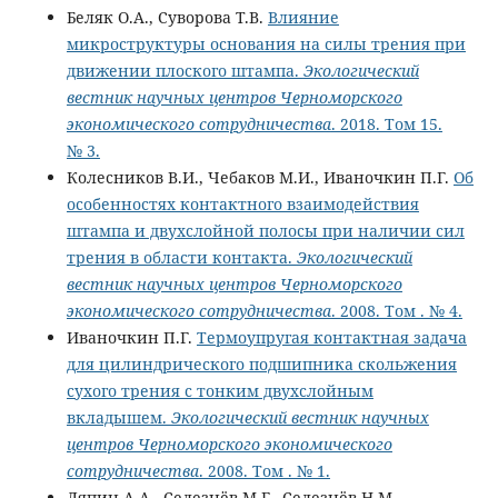
Беляк О.А., Суворова Т.В.
Влияние
микроструктуры основания на силы трения при
движении плоского штампа.
Экологический
вестник научных центров Черноморского
экономического сотрудничества
. 2018. Том 15.
№ 3.
Колесников В.И., Чебаков М.И., Иваночкин П.Г.
Об
особенностях контактного взаимодействия
штампа и двухслойной полосы при наличии сил
трения в области контакта.
Экологический
вестник научных центров Черноморского
экономического сотрудничества
. 2008. Том . № 4.
Иваночкин П.Г.
Термоупругая контактная задача
для цилиндрического подшипника скольжения
сухого трения с тонким двухслойным
вкладышем.
Экологический вестник научных
центров Черноморского экономического
сотрудничества
. 2008. Том . № 1.
Ляпин А.А., Селезнёв М.Г., Селезнёв Н.М.