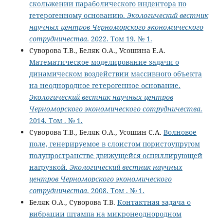
скольжении параболического индентора по
гетерогенному основанию.
Экологический вестник
научных центров Черноморского экономического
сотрудничества
. 2022. Том 19. № 1.
Суворова Т.В., Беляк О.А., Усошина Е.А.
Математическое моделирование задачи о
динамическом воздействии массивного объекта
на неоднородное гетерогенное основание.
Экологический вестник научных центров
Черноморского экономического сотрудничества
.
2014. Том . № 1.
Суворова Т.В., Беляк О.А., Усошин С.А.
Волновое
поле, генерируемое в слоистом пористоупругом
полупространстве движущейся осциллирующей
нагрузкой.
Экологический вестник научных
центров Черноморского экономического
сотрудничества
. 2008. Том . № 1.
Беляк О.А., Суворова Т.В.
Контактная задача о
вибрации штампа на микронеоднородном