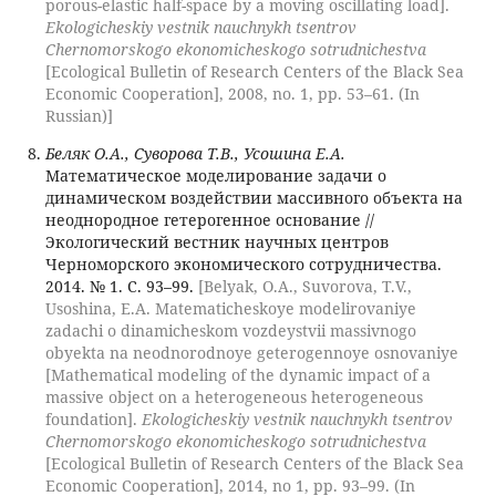
porous-elastic half-space by a moving oscillating load].
Ekologicheskiy vestnik nauchnykh tsentrov
Chernomorskogo ekonomicheskogo sotrudnichestva
[Ecological Bulletin of Research Centers of the Black Sea
Economic Cooperation], 2008, no. 1, pp. 53–61. (In
Russian)]
Беляк О.А., Суворова Т.В., Усошина Е.А.
Математическое моделирование задачи о
динамическом воздействии массивного объекта на
неоднородное гетерогенное основание //
Экологический вестник научных центров
Черноморского экономического сотрудничества.
2014. № 1. С. 93–99.
[Belyak, O.A., Suvorova, T.V.,
Usoshina, E.A. Matematicheskoye modelirovaniye
zadachi o dinamicheskom vozdeystvii massivnogo
obyekta na neodnorodnoye geterogennoye osnovaniye
[Mathematical modeling of the dynamic impact of a
massive object on a heterogeneous heterogeneous
foundation].
Ekologicheskiy vestnik nauchnykh tsentrov
Chernomorskogo ekonomicheskogo sotrudnichestva
[Ecological Bulletin of Research Centers of the Black Sea
Economic Cooperation], 2014, no 1, pp. 93–99. (In