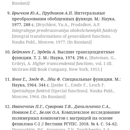
Russian)]
Брычков Ю.А., Прудников А.П.
Интегральные
преобразования обобщенных функци. М.: Наука,
1977. 288 с.
[Brychkov, Yu.A., Prudnikov, A.P.
Integralnyye preobrazovaniya obobshchennykh funktsiy
[Integral transformations of generalized functions.
Nauka Publ., Moscow, 1977. (In Russian)]
Бейтмен Г., Эрдейи А.
Высшие трансцендентные
функции. Т. 2. М.: Наука, 1974. 296 с.
[Bateman, G.,
Erdeyi, A.
Higher transcendental functions
, vol. I–III.
McGraw-Hill Book Company, New York, 1953.]
Янке Е., Эмде Ф., Лёш Ф.
Специальные функции. М.:
Наука, 1964. 344 с.
[Janke E., Emde F., Lesch F.
Spetsialnyye funktsii
[Special functions]. Nauka Publ.,
Moscow, 1964. (In Russian)]
Иваночкин П.Г., Суворова Т.В., Данильченко С.А.,
Новиков Е.С., Беляк О.А.
Комплексное исследование
полимерных композитов с матрицей на основе
фенилона С-2 // Вестник РГУПС. 2018. № 4. С. 54–62.
[Ivanochkin, P.G., Suvorova, T.V., Danilchenko, S.A.,