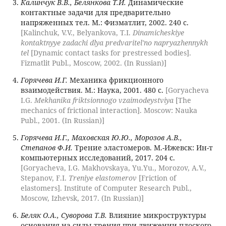
Калинчук В.В., Белянкова Т.И.
Динамические
контактные задачи для предварительно
напряженных тел. М.: Физматлит, 2002. 240 с.
[Kalinchuk, V.V., Belyankova, T.I.
Dinamicheskiye
kontaktnyye zadachi dlya predvaritel'no napryazhennykh
tel
[Dynamic contact tasks for prestressed bodies].
Fizmatlit Publ., Moscow, 2002. (In Russian)]
Горячева И.Г.
Механика фрикционного
взаимодействия. М.: Наука, 2001. 480 с.
[Goryacheva
I.G.
Mekhanika friktsionnogo vzaimodeystviya
[The
mechanics of frictional interaction]. Moscow: Nauka
Publ., 2001. (In Russian)]
Горячева И.Г., Маховская Ю.Ю., Морозов А.В.,
Степанов Ф.И.
Трение эластомеров. М.-Ижевск: Ин-т
компьютерных исследований, 2017. 204 с.
[Goryacheva, I.G. Makhovskaya, Yu.Yu., Morozov, A.V.,
Stepanov, F.I.
Treniye elastomerov
[Friction of
elastomers]. Institute of Computer Research Publ.,
Moscow, Izhevsk, 2017. (In Russian)]
Беляк О.А., Суворова Т.В.
Влияние микроструктуры
основания на силы трения при движении плоского