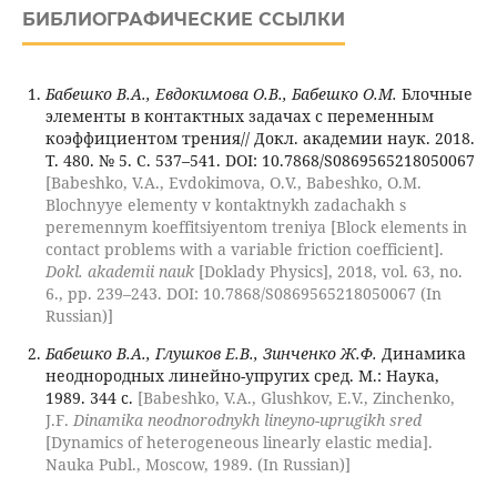
БИБЛИОГРАФИЧЕСКИЕ ССЫЛКИ
Бабешко В.А., Евдокимова О.В., Бабешко О.М.
Блочные
элементы в контактных задачах с переменным
коэффициентом трения// Докл. академии наук. 2018.
Т. 480. № 5. С. 537–541. DOI: 10.7868/S0869565218050067
[Babeshko, V.A., Evdokimova, O.V., Babeshko, O.M.
Blochnyye elementy v kontaktnykh zadachakh s
peremennym koeffitsiyentom treniya [Block elements in
contact problems with a variable friction coefficient].
Dokl. akademii nauk
[Doklady Physics], 2018, vol. 63, no.
6., pp. 239–243. DOI: 10.7868/S0869565218050067 (In
Russian)]
Бабешко В.А., Глушков Е.В., Зинченко Ж.Ф.
Динамика
неоднородных линейно-упругих сред. М.: Наука,
1989. 344 с.
[Babeshko, V.A., Glushkov, E.V., Zinchenko,
J.F.
Dinamika neodnorodnykh lineyno-uprugikh sred
[Dynamics of heterogeneous linearly elastic media].
Nauka Publ., Moscow, 1989. (In Russian)]