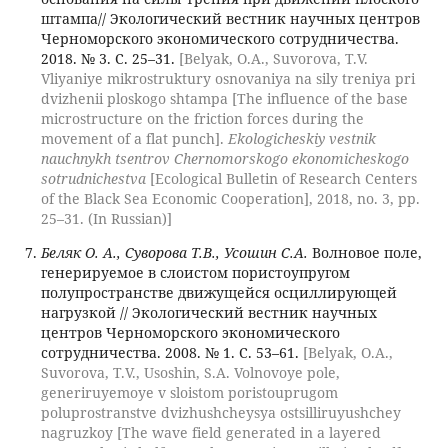
штампа// Экологический вестник научных центров
Черноморского экономического сотрудничества.
2018. № 3. С. 25–31.
[Belyak, O.A., Suvorova, T.V.
Vliyaniye mikrostruktury osnovaniya na sily treniya pri
dvizhenii ploskogo shtampa [The influence of the base
microstructure on the friction forces during the
movement of a flat punch].
Ekologicheskiy vestnik
nauchnykh tsentrov Chernomorskogo ekonomicheskogo
sotrudnichestva
[Ecological Bulletin of Research Centers
of the Black Sea Economic Cooperation], 2018, no. 3, pp.
25–31. (In Russian)]
Беляк О. А., Суворова Т.В., Усошин С.А.
Волновое поле,
генерируемое в слоистом пористоупругом
полупространстве движущейся осциллирующей
нагрузкой // Экологический вестник научных
центров Черноморского экономического
сотрудничества. 2008. № 1. С. 53–61.
[Belyak, O.A.,
Suvorova, T.V., Usoshin, S.A. Volnovoye pole,
generiruyemoye v sloistom poristouprugom
poluprostranstve dvizhushcheysya ostsilliruyushchey
nagruzkoy [The wave field generated in a layered