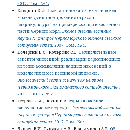
2017. Том . № 1.
Елецкий Ю.Б.
Имитационная математическая
модель функционирования отрасли
“марикультура” на примере хозяйств восточной
части Черного моря.
Экологический вестник
научных центров Черноморского экономического
сотрудничества
. 2007. Том . № 1.
Кочергин В.С., Кочергин С.В.
Вычислительные
аспекты численной реализации вариационных
методов ассимиляции данных измерений в
модели переноса пассивной примеси .
Экологический вестник научных центров
Черноморского экономического сотрудничества
.
2026. Том 23. № 2.
Егорова Л.А., Лохин В.В.
Взрывоподобное
разрушение метеороида.
Экологический вестник
научных центров Черноморского экономического
сотрудничества
. 2017. Том . № 4.
Дунаев В.И., Бунякин А.В., Владимиров А.В.
Об