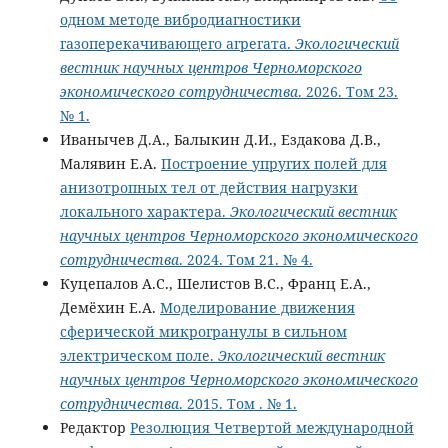
одном методе вибродиагностики
газоперекачивающего агрегата.
Экологический
вестник научных центров Черноморского
экономического сотрудничества
. 2026. Том 23.
№ 1.
Иванычев Д.А., Балыкин Д.И., Ездакова Д.В.,
Малявин Е.А.
Построение упругих полей для
анизотропных тел от действия нагрузки
локального характера.
Экологический вестник
научных центров Черноморского экономического
сотрудничества
. 2024. Том 21. № 4.
Куцепалов А.С., Шелистов В.С., Франц Е.А.,
Демёхин Е.А.
Моделирование движения
сферической микрогранулы в сильном
электрическом поле.
Экологический вестник
научных центров Черноморского экономического
сотрудничества
. 2015. Том . № 1.
Редактор
Резолюция Четвертой международной