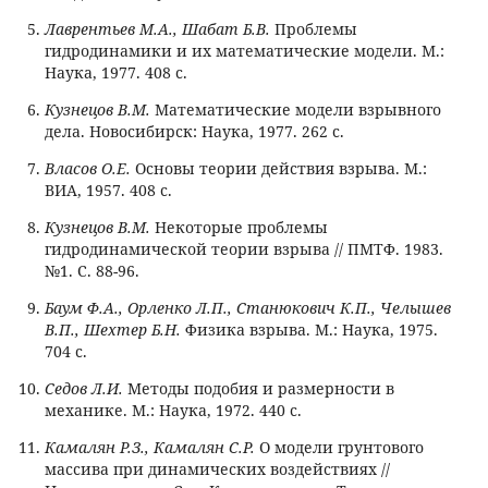
Лаврентьев М.А., Шабат Б.В.
Проблемы
гидродинамики и их математические модели. М.:
Наука, 1977. 408 с.
Кузнецов В.М.
Математические модели взрывного
дела. Новосибирск: Наука, 1977. 262 с.
Власов О.Е.
Основы теории действия взрыва. М.:
ВИА, 1957. 408 с.
Кузнецов В.М.
Некоторые проблемы
гидродинамической теории взрыва // ПМТФ. 1983.
№1. С. 88-96.
Баум Ф.А., Орленко Л.П., Станюкович К.П., Челышев
В.П., Шехтер Б.Н.
Физика взрыва. М.: Наука, 1975.
704 с.
Седов Л.И.
Методы подобия и размерности в
механике. М.: Наука, 1972. 440 с.
Камалян Р.З., Камалян С.Р.
О модели грунтового
массива при динамических воздействиях //