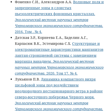
Фоменко С.И., Александров А.А.
Волновые поля и
запрещенные зоны в слоистых
пьезоэлектрических фононных кристаллах.
Экологический вестник научных центров
Черноморского экономического сотрудничества
.
2016. Том . № 4.
Датская З.Р., Корнеева Е.А., Баделин А.Г.,
Карпасюк В.К., Эстемирова С.Х.
Структурные и
электромагнитные характеристики манганитов
лантан-стронциевой системы с замещением
марганца ванадием.
Экологический вестник
научных центров Черноморского экономического
сотрудничества
. 2020. Том 17. № 4.
Лукьянов П.В.
Динамика компактного вихря
шельфовой зоны под воздействием
неоднородного нестационарного ветра в районе
северо-восточного побережья Черного моря.
Экологический вестник научных центров
Черноморского экономического сотрудничества
.