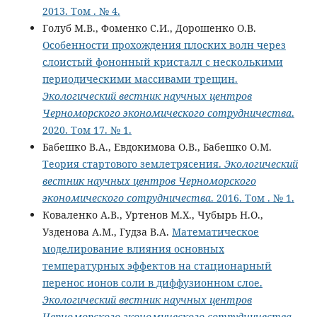
2013. Том . № 4.
Голуб М.В., Фоменко С.И., Дорошенко О.В.
Особенности прохождения плоских волн через
слоистый фононный кристалл с несколькими
периодическими массивами трещин.
Экологический вестник научных центров
Черноморского экономического сотрудничества
.
2020. Том 17. № 1.
Бабешко В.А., Евдокимова О.В., Бабешко О.М.
Теория стартового землетрясения.
Экологический
вестник научных центров Черноморского
экономического сотрудничества
. 2016. Том . № 1.
Коваленко А.В., Уртенов М.Х., Чубырь Н.О.,
Узденова А.М., Гудза В.А.
Математическое
моделирование влияния основных
температурных эффектов на стационарный
перенос ионов соли в диффузионном слое.
Экологический вестник научных центров
Черноморского экономического сотрудничества
.