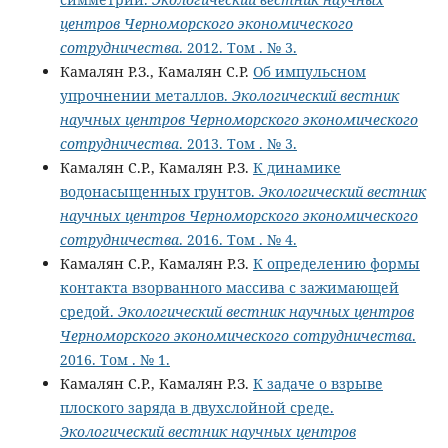
центров Черноморского экономического
сотрудничества
. 2012. Том . № 3.
Камалян Р.З., Камалян С.Р.
Об импульсном
упрочнении металлов.
Экологический вестник
научных центров Черноморского экономического
сотрудничества
. 2013. Том . № 3.
Камалян С.Р., Камалян Р.З.
К динамике
водонасыщенных грунтов.
Экологический вестник
научных центров Черноморского экономического
сотрудничества
. 2016. Том . № 4.
Камалян С.Р., Камалян Р.З.
К определению формы
контакта взорванного массива с зажимающей
средой.
Экологический вестник научных центров
Черноморского экономического сотрудничества
.
2016. Том . № 1.
Камалян С.Р., Камалян Р.З.
К задаче о взрыве
плоского заряда в двухслойной среде.
Экологический вестник научных центров