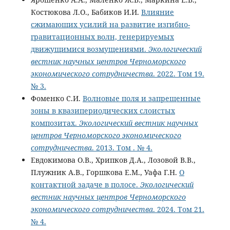
Костюкова Л.О., Бабиков И.И.
Влияние
сжимающих усилий на развитие изгибно-
гравитационных волн, генерируемых
движущимися возмущениями.
Экологический
вестник научных центров Черноморского
экономического сотрудничества
. 2022. Том 19.
№ 3.
Фоменко С.И.
Волновые поля и запрещенные
зоны в квазипериодических слоистых
композитах.
Экологический вестник научных
центров Черноморского экономического
сотрудничества
. 2013. Том . № 4.
Евдокимова О.В., Хрипков Д.А., Лозовой В.В.,
Плужник А.В., Горшкова Е.М., Уафа Г.Н.
О
контактной задаче в полосе.
Экологический
вестник научных центров Черноморского
экономического сотрудничества
. 2024. Том 21.
№ 4.