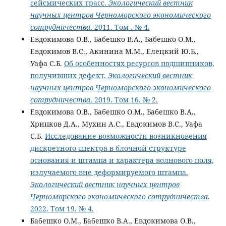
сейсмических трасс.
Экологический вестник
научных центров Черноморского экономического
сотрудничества
. 2011. Том . № 4.
Евдокимова О.В., Бабешко В.А., Бабешко О.М.,
Евдокимов В.С., Акинина М.М., Елецкий Ю.Б.,
Уафа С.Б.
Об особенностях ресурсов подшипников,
получивших дефект.
Экологический вестник
научных центров Черноморского экономического
сотрудничества
. 2019. Том 16. № 2.
Евдокимова О.В., Бабешко О.М., Бабешко В.А.,
Хрипков Д.А., Мухин А.С., Евдокимов В.С., Уафа
С.Б.
Исследование возможности возникновения
дискретного спектра в блочной структуре
основания и штампа и характера волнового поля,
излучаемого вне деформируемого штампа.
Экологический вестник научных центров
Черноморского экономического сотрудничества
.
2022. Том 19. № 4.
Бабешко О.М., Бабешко В.А., Евдокимова О.В.,