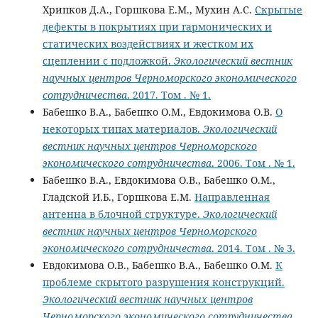
Хрипков Д.А., Горшкова Е.М., Мухин А.С.
Скрытые
дефекты в покрытиях при гармонических и
статических воздействиях и жестком их
сцеплении с подложкой.
Экологический вестник
научных центров Черноморского экономического
сотрудничества
. 2017. Том . № 1.
Бабешко В.А., Бабешко О.М., Евдокимова О.В.
О
некоторых типах материалов.
Экологический
вестник научных центров Черноморского
экономического сотрудничества
. 2006. Том . № 1.
Бабешко В.А., Евдокимова О.В., Бабешко О.М.,
Гладской И.Б., Горшкова Е.М.
Направленная
антенна в блочной структуре.
Экологический
вестник научных центров Черноморского
экономического сотрудничества
. 2014. Том . № 3.
Евдокимова О.В., Бабешко В.А., Бабешко О.М.
К
проблеме скрытого разрушения конструкций.
Экологический вестник научных центров
Черноморского экономического сотрудничества
.