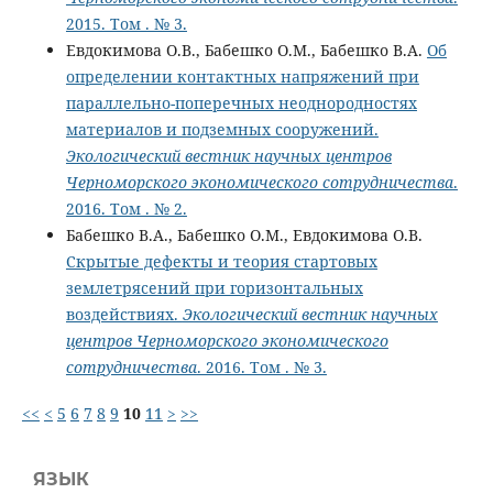
2015. Том . № 3.
Евдокимова О.В., Бабешко О.М., Бабешко В.А.
Об
определении контактных напряжений при
параллельно-поперечных неоднородностях
материалов и подземных сооружений.
Экологический вестник научных центров
Черноморского экономического сотрудничества
.
2016. Том . № 2.
Бабешко В.А., Бабешко О.М., Евдокимова О.В.
Скрытые дефекты и теория стартовых
землетрясений при горизонтальных
воздействиях.
Экологический вестник научных
центров Черноморского экономического
сотрудничества
. 2016. Том . № 3.
<<
<
5
6
7
8
9
10
11
>
>>
ЯЗЫК