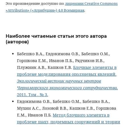
Это произведение доступно по
лицензии Creative Commons
«Attribution» («Атрибуция») 4.0 Всемирная
.
Наиболее читаемые статьи этого автора
(авторов)
Бабешко В.А., Евдокимова О.В., Бабешко О.М.,
Горшкова Е.М., Иванов П.Б., Рядчиков И.В.,
Плужник А.В., Кашков Е.В.
Блочные элементы в
проблеме моделирования оползневых явлений.
Экологический вестник научных центров
Черноморского экономического сотрудничества
.
2011. Том . № 3.
Евдокимова О.В., Бабешко О.М., Бабешко В.А.,
Мухин А.С., Лозовой В.В., Кашков Е.В., Горшкова
Е.М., Иванов П.Б.
Метод блочного элемента в
проблеме шахт, подземных сооружений и теории