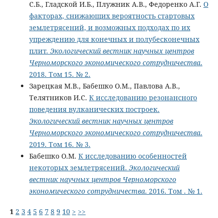
С.Б., Гладской И.Б., Плужник А.В., Федоренко А.Г.
О
факторах, снижающих вероятность стартовых
землетрясений, и возможных подходах по их
упреждению для конечных и полубесконечных
плит.
Экологический вестник научных центров
Черноморского экономического сотрудничества
.
2018. Том 15. № 2.
Зарецкая М.В., Бабешко О.М., Павлова А.В.,
Телятников И.С.
К исследованию резонансного
поведения вулканических построек.
Экологический вестник научных центров
Черноморского экономического сотрудничества
.
2019. Том 16. № 3.
Бабешко О.М.
К исследованию особенностей
некоторых землетрясений.
Экологический
вестник научных центров Черноморского
экономического сотрудничества
. 2016. Том . № 1.
1
2
3
4
5
6
7
8
9
10
>
>>