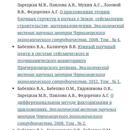
Зарецкая М.В., Павлова А.В., Мухин А.С., Лозовой
В.В., Федоренко А.Г.
О приложениях теории
блочных структур в науках о Земле, сейсмологии,
строительстве, материаловедении.
Экологический
вестник научных центров Черноморского
экономического сотрудничества
. 2008. Том . № 4.
Бабешко В.А., Калинчук В.В.
Южный научный
центр в системе сейсмичеcкого и
геодинамического мониторинга
Причерноморского региона.
Экологический
вестник научных центров Черноморского
экономического сотрудничества
. 2012. Том . № 1.
Бабешко В.А., Бабешко О.М., Евдокимова О.В.,
Зарецкая М.В., Павлова А.В., Федоренко А.Г.
О
дифференциальном методе факторизации в
приложениях.
Экологический вестник научных
центров Черноморского экономического
сотрудничества
. 2008. Том . № 2.