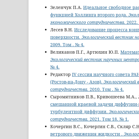
Зеленчук П.А.
Идеальное свободное ра
функцией Холлинга второго рода.
Экол
экономического сотрудничества
. 2022.
Лесев В.Н.
Исследование процесса кон
поверхности.
Экологический вестник 
2009. Том . № 4.
Великанов П.Г., Артюхин Ю.П.
Математ
Экологический вестник научных центр
№ 4.
Редактор
IV сессия научного совета РА
(Ростов-на-Дону - Азов).
Экологический 
сотрудничества
. 2010. Том . № 4.
Сыромятников П.В., Кривошеева М.А.,
смешанной краевой задачи диффузии-к
турбулентной диффузии.
Экологически
сотрудничества
. 2021. Том 18. № 1.
Кочергин В.С., Кочергин С.В., Скляр С.
ветрового движения жидкости .
Эколог