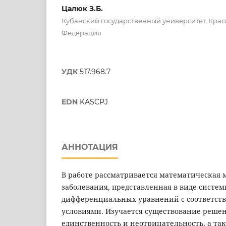
Цалюк З.Б.
Кубанский государственный университет, Крас
Федерация
УДК
517.968.7
EDN
KASCPJ
АННОТАЦИЯ
В работе рассматривается математическая
заболевания, представленная в виде систем
дифференциальных уравнений с соответс
условиями. Изучается существование решен
единственность и неотрицательность, а та