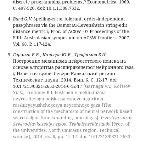
discrete programming problems // Econometrica. 1960.
С. 497-520. doi: 10.1.1.308.7332.
Bard G.V.
Spelling-error tolerant, order-independent
pass-phrases via the Damerau-Levenshtein string-edit
distance metric // Proc. of ACSW '07 Proceedings of the
Fifth Australasian symposium on ACSW frontiers. 2007.
Vol. 68. P. 117-124.
Гарнага В.В., Кольцов Ю.В., Трофимов Б.И.
Построение механизма нейросетевого поиска на
основе алгоритма расширяющегося нейронного газа
// Известия вузов. Северо-Кавказский регион.
Технические науки. 2014. Вып. 6. С. 12-17. doi:
10.17213/0321-2653-2014-6-12-17
[Garnaga V.V., Kol'tsov
Yu.V., Trofimov B.I. Postroenie mekhanizma
neyrosetevogo poiska na osnove algoritma
rasshiryayushchegosya neyronnogo gaza [The
construction of the mechanism of neural network based
search algorithm expanding neural gas].
Izvestiya vuzov.
Severo-Kavkazskiy region. Tekhnicheskie nauki
[Proc. of
the universities. North Caucasus region. Technical
science], 2014, iss. 6, pp. 12-17. doi: 10.17213/0321-2653-