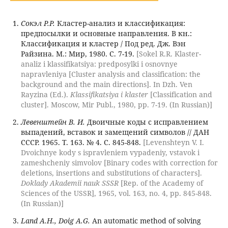
Сокэл Р.Р.
Кластер-анализ и классификация:
предпосылки и основные направления. В кн.:
Классификация и кластер / Под ред. Дж. Вэн
Райзина. М.: Мир, 1980. С. 7-19.
[Sokel R.R. Klaster-
analiz i klassifikatsiya: predposylki i osnovnye
napravleniya [Cluster analysis and classification: the
background and the main directions]. In Dzh. Ven
Rayzina (Ed.).
Klassifikatsiya i klaster
[Classification and
cluster]. Moscow, Mir Publ., 1980, pp. 7-19. (In Russian)]
Левенштейн В. И.
Двоичные коды с исправлением
выпадений, вставок и замещений символов // ДАН
СССР. 1965. Т. 163. № 4. С. 845-848.
[Levenshteyn V. I.
Dvoichnye kody s ispravleniem vypadeniy, vstavok i
zameshcheniy simvolov [Binary codes with correction for
deletions, insertions and substitutions of characters].
Doklady Akademii nauk SSSR
[Rep. of the Academy of
Sciences of the USSR], 1965, vol. 163, no. 4, pp. 845-848.
(In Russian)]
Land A.H., Doig A.G.
An automatic method of solving