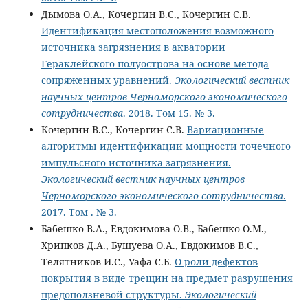
Дымова О.А., Кочергин В.С., Кочергин С.В.
Идентификация местоположения возможного
источника загрязнения в акватории
Гераклейского полуострова на основе метода
сопряженных уравнений.
Экологический вестник
научных центров Черноморского экономического
сотрудничества
. 2018. Том 15. № 3.
Кочергин В.С., Кочергин С.В.
Вариационные
алгоритмы идентификации мощности точечного
импульсного источника загрязнения.
Экологический вестник научных центров
Черноморского экономического сотрудничества
.
2017. Том . № 3.
Бабешко В.А., Евдокимова О.В., Бабешко О.М.,
Хрипков Д.А., Бушуева О.А., Евдокимов В.С.,
Телятников И.С., Уафа С.Б.
О роли дефектов
покрытия в виде трещин на предмет разрушения
предоползневой структуры.
Экологический