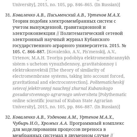
University], 2015, no. 105, pp. 846–865. (In Russian)]
Коваленко А.В., Письменский А.В., Уртенов М.А.Х.
Теория подобия электромембранных систем с
учетом вынужденной, гравитационной и
электроконвекции // Политематический сетевой
электронный научный журнал Кубанского
государственного аграрного университета. 2015. №
105. С. 866–887.
[Kovalenko, A.V., Pis'menskij, A.V.,
Urtenov, M.A.H. Teoriya podobiya elektromembrannykh
sistem s uchetom vynuzhdennoy, gravitatsionnoy i
elektrokonvektsii [The theory of similarity of
electromembrane systems, taking into account forced,
gravitational and electroconvection].
Politematicheskij
setevoj jelektronnyj nauchnyj zhurnal Kubanskogo
gosudarstvennogo agrarnogo universiteta
[Polythematic
online scientific journal of Kuban State Agrarian
University], 2015, no. 105, pp. 866–887. (In Russian)]
Коваленко А.В., Узденова А.М., Уртенов М.А.Х.,
Чубырь Н.О., Хромых А.А.
Программный комплекс
для моделирования процессов переноса в
мембранных системах в двумерном случае //