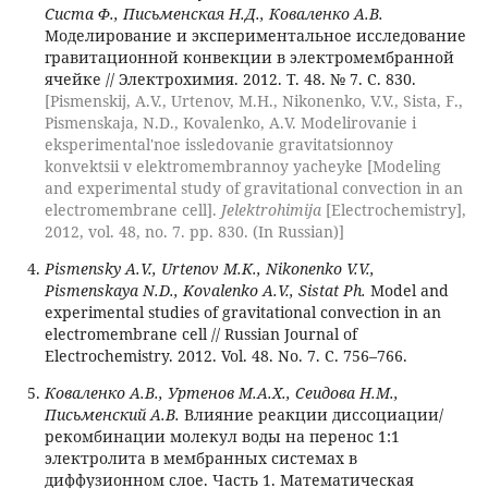
Систа Ф., Письменская Н.Д., Коваленко А.В.
Моделирование и экспериментальное исследование
гравитационной конвекции в электромембранной
ячейке // Электрохимия. 2012. Т. 48. № 7. С. 830.
[Pismenskij, A.V., Urtenov, M.H., Nikonenko, V.V., Sista, F.,
Pismenskaja, N.D., Kovalenko, A.V. Modelirovanie i
eksperimental'noe issledovanie gravitatsionnoy
konvektsii v elektromembrannoy yacheyke [Modeling
and experimental study of gravitational convection in an
electromembrane cell].
Jelektrohimija
[Electrochemistry],
2012, vol. 48, no. 7. pp. 830. (In Russian)]
Pismensky A.V., Urtenov M.K., Nikonenko V.V.,
Pismenskaya N.D., Kovalenko A.V., Sistat Ph.
Model and
experimental studies of gravitational convection in an
electromembrane cell // Russian Journal of
Electrochemistry. 2012. Vol. 48. No. 7. С. 756–766.
Коваленко А.В., Уртенов М.А.Х., Сеидова Н.М.,
Письменский А.В.
Влияние реакции диссоциации/
рекомбинации молекул воды на перенос 1:1
электролита в мембранных системах в
диффузионном слое. Часть 1. Математическая