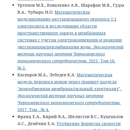
Уртенов М.Х., Коваленко А.В., Шарафан М.В., Гудза
В.А., Чубырь Н.О.
Математическое
моделирование нестационарного переноса 1:1
электролита и исследование области
пространственного заряда в мембранных
системах с учетом электроконвекции и реакции
диссоциации/рекомбинации воды.
Экологический
вестник научных центров Черноморского
экономического сотрудничества
. 2021. Том 18.
№ 2.
Каспаров М.А., Лебедев К.А.
Математическая
модель переноса ионов через границу раздела
"ионообменная мембрана/сильный электролит".
Экологический вестник научных центров
Черноморского экономического сотрудничества
.
2017. Том . № 4.
Франц Е.А., Кирий В.А., Шелистов В.С., Куцепалов
А.С., Демёхин Е.А.
Уточнение формулы скорости