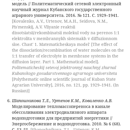
модель // Политематический сетевой электронный
научный журнал Кубанского государственного
аграрного университета. 2016. № 121. С. 1929–1941.
[Kovalenko, A.V., Urtenov, M.A.H., Seidova, N.M.,
Pis'menskij, A.V. Vliyanie reaktsii
dissotsiatsii/rekombinatsii molekul vody na perenos 1:1
elektrolita v membrannykh sistemakh v diffuzionnom
sloe. Chast' 1. Matematicheskaya model' [The effect of
the dissociation/recombination of water molecules on the
1:1 transfer of electrolyte in membrane systems in the
diffusion layer. Part 1. Mathematical model].
Politematicheskij setevoj jelektronnyj nauchnyj zhurnal
Kubanskogo gosudarstvennogo agrarnogo universiteta
[Polythematic online scientific journal of Kuban State
Agrarian University], 2016, no. 121, pp. 1929–1941. (In
Russian)]
Шапошникова Т.Л., Уртенов К.М., Коваленко А.В.
Моделирование тепломассопереноса в канале
обессоливания электродиализного аппарата
водоподготовки для предприятий энергетики //
Энергосбережение и водоподготовка. 2010. № 6 (68).
С. 53–55.
[Shaposhnikova, T.L., Urtenov, K.M.,