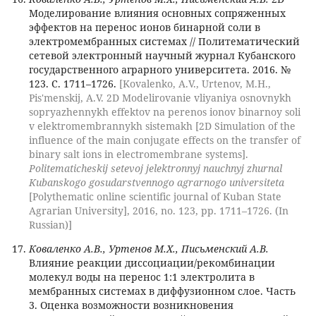
Моделирование влияния основных сопряженных
эффектов на перенос ионов бинарной соли в
электромембранных системах // Политематический
сетевой электронный научный журнал Кубанского
государственного аграрного университета. 2016. №
123. С. 1711–1726.
[Kovalenko, A.V., Urtenov, M.H.,
Pis'menskij, A.V. 2D Modelirovanie vliyaniya osnovnykh
sopryazhennykh effektov na perenos ionov binarnoy soli
v elektromembrannykh sistemakh [2D Simulation of the
influence of the main conjugate effects on the transfer of
binary salt ions in electromembrane systems].
Politematicheskij setevoj jelektronnyj nauchnyj zhurnal
Kubanskogo gosudarstvennogo agrarnogo universiteta
[Polythematic online scientific journal of Kuban State
Agrarian University], 2016, no. 123, pp. 1711–1726. (In
Russian)]
Коваленко А.В., Уртенов М.Х., Письменский А.В.
Влияние реакции диссоциации/рекомбинации
молекул воды на перенос 1:1 электролита в
мембранных системах в диффузионном слое. Часть
3. Оценка возможности возникновения