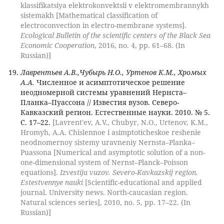
klassifikatsiya elektrokonvektsii v elektromembrannykh
sistemakh [Mathematical classification of
electroconvection in electro-membrane systems].
Ecological Bulletin of the scientific centers of the Black Sea
Economic Cooperation
, 2016, no. 4, pp. 61–68. (In
Russian)]
Лаврентьев А.В.,Чубырь Н.О., Уртенов К.М., Хромых
А.А.
Численное и асимптотическое решение
неодномерной системы уравнений Нернста–
Планка–Пуассона // Известия вузов. Северо-
Кавказский регион. Естественные науки. 2010. № 5.
С. 17–22.
[Lavrent'ev, A.V., Chubyr, N.O., Urtenov, K.M.,
Hromyh, A.A. Chislennoe i asimptoticheskoe reshenie
neodnomernoy sistemy uravneniy Nernsta–Planka–
Puassona [Numerical and asymptotic solution of a non-
one-dimensional system of Nernst–Planck–Poisson
equations].
Izvestija vuzov. Severo-Kavkazskij region.
Estestvennye nauki
[Scientific-educational and applied
journal. University news. North-caucasian region.
Natural sciences series], 2010, no. 5, pp. 17–22. (In
Russian)]