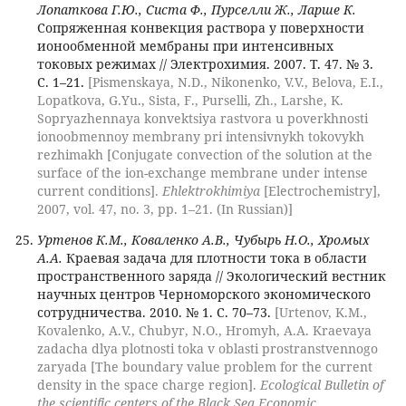
Лопаткова Г.Ю., Систа Ф., Пурселли Ж., Ларше К.
Сопряженная конвекция раствора у поверхности
ионообменной мембраны при интенсивных
токовых режимах // Электрохимия. 2007. Т. 47. № 3.
С. 1–21.
[Pismenskaya, N.D., Nikonenko, V.V., Belova, E.I.,
Lopatkova, G.Yu., Sista, F., Purselli, Zh., Larshe, K.
Sopryazhennaya konvektsiya rastvora u poverkhnosti
ionoobmennoy membrany pri intensivnykh tokovykh
rezhimakh [Conjugate convection of the solution at the
surface of the ion-exchange membrane under intense
current conditions].
Ehlektrokhimiya
[Electrochemistry],
2007, vol. 47, no. 3, pp. 1–21. (In Russian)]
Уртенов К.М., Коваленко А.В., Чубырь Н.О., Хромых
А.А.
Краевая задача для плотности тока в области
пространственного заряда // Экологический вестник
научных центров Черноморского экономического
сотрудничества. 2010. № 1. С. 70–73.
[Urtenov, K.M.,
Kovalenko, A.V., Chubyr, N.O., Hromyh, A.A. Kraevaya
zadacha dlya plotnosti toka v oblasti prostranstvennogo
zaryada [The boundary value problem for the current
density in the space charge region].
Ecological Bulletin of
the scientific centers of the Black Sea Economic