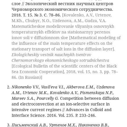
слое // Экологический вестник научных центров
Черноморского экономического сотрудничества.
2018. Т. 15. № 3. С. 78–86.
[Kovalenko, A.V., Urtenov,
M.Kh., Chubyr, N.O., Uzdenova, A.M., Gudza, V.A.
Matematicheskoe modelirovanie vliyaniya osnovnykh
temperaturnykh effektov na statsionarnyy perenos
ionov soli v diffuzionnom sloe [Mathematical modeling of
the influence of the main temperature effects on the
stationary transport of salt ions in the diffusion layer].
Ekologicheskiy vestnik nauchnykh tsentrov
Chernomorskogo ekonomicheskogo sotrudnichestva
[Ecological Bulletin of the scientific centers of the Black
Sea Economic Cooperation], 2018, vol. 15, no. 3, pp. 78–
86. (In Russian)]
Nikonenko V.V., Vasil'eva V.I., Akberova E.M., Uzdenova
A.M., Urtenov M.K., Kovalenko A.V., Pismenskaya N.P.,
Mareev S.A., Pourcelly G.
Competition between diffusion
and electroconvection at an ion-selective surface in
intensive current regimes // Advances in Colloid and
Interface Science. 2016. Vol. 235. P. 233–246.
Письменский А.В., Уртенов М.Х., Никоненко В.В.,