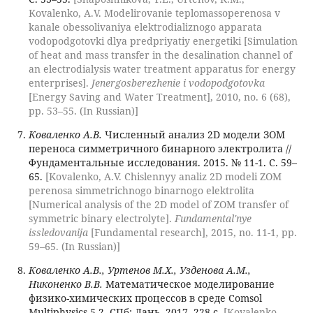
Kovalenko, A.V. Modelirovanie teplomassoperenosa v
kanale obessolivaniya elektrodializnogo apparata
vodopodgotovki dlya predpriyatiy energetiki [Simulation
of heat and mass transfer in the desalination channel of
an electrodialysis water treatment apparatus for energy
enterprises].
Jenergosberezhenie i vodopodgotovka
[Energy Saving and Water Treatment], 2010, no. 6 (68),
pp. 53–55. (In Russian)]
Коваленко А.В.
Численный анализ 2D модели ЗОМ
переноса симметричного бинарного электролита //
Фундаментальные исследования. 2015. № 11-1. С. 59–
65.
[Kovalenko, A.V. Chislennyy analiz 2D modeli ZOM
perenosa simmetrichnogo binarnogo elektrolita
[Numerical analysis of the 2D model of ZOM transfer of
symmetric binary electrolyte].
Fundamental'nye
issledovanija
[Fundamental research], 2015, no. 11-1, pp.
59–65. (In Russian)]
Коваленко А.В., Уртенов М.Х., Узденова А.М.,
Никоненко В.В.
Математическое моделирование
физико-химических процессов в среде Comsol
Multiphysics 5.2. СПб: Лань, 2017. 228 с.
[Kovalenko,