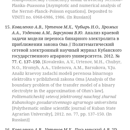
Planka–Puassona [Asymptotic and numerical analysis of
the Nernst–Planck–Poisson equations]. Deposited to
VINITI no. 6968-6986, 1986. (In Russian)]
Коваленко А.В., Уртенов М.Х., Чубырь Н.О., Хромых
А.А., Узденова А.М., Барсукова В.Ю.
Анализ краевой
задачи модели переноса бинарного электролита в
приближении закона Ома // Политематический
сетевой электронный научный журнал Кубанского
государственного аграрного университета. 2012. №
77. С. 137–150.
[Kovalenko, A.V., Urtenov, M.H., Chubyr,
N.O., Hromyh, A.A., Uzdenova, A.M., Barsukova, V.Ju.
Analiz kraevoy zadachi modeli perenosa binarnogo
elektrolita v priblizhenii zakona Oma [Analysis of the
boundary problem of the transfer model of a binary
electrolyte in the approximation of Ohm's law].
Politematicheskij setevoj jelektronnyj nauchnyj zhurnal
Kubanskogo gosudarstvennogo agrarnogo universiteta
[Polythematic online scientific journal of Kuban State
Agrarian University], 2012. no. 77, pp. 137–150. (In
Russian)]
Коваленко А.В., Уртенов М.Х., Письменский А.В.
2D