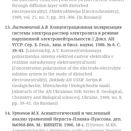
through diffusion layer with disturbed
electroneutrality].
Ehlektrokhimiya
[Electrochemistry],
1989, vol. 25, no. 3, pp. 301–306. (In Russian)]
Листовничий А.В.
Концентрационная поляризация
системы электрод-раствор электролита в режиме
нарушенной электронейтральности // Докл. АН
УССР: Сер. Б. Геол., хим. и биол. науки. 1988. № 8. С.
39–41.
[Listovnichij, A.V. Kontsentratsionnaya
polyarizatsiya sistemy elektrod-rastvor elektrolita v
rezhime narushennoy elektroneytral'nosti
[Concentration polarization of the electrode-electrolyte
solution system in the mode of disturbed
electroneutrality].
Doklady AN USSR: Seriya B.
Geologicheskie, khimicheskie i biologicheskie nauki
.
[Abstracts of the AN Ukrainian SSR: Series B. Geological,
Chemistry and Biological sciences], Ukraine, 1988, no. 8,
pp. 39–41. (In Russian)]
Уртенов М.Х.
Асимптотический и численный
анализ уравнений Нернста–Планка–Пуассона. деп.
№6968-В86. М.: ВИНИТИ. 1986. 18 с.
[Urtenov, M.Kh.
Asimptoticheskiy i chislennyy analiz uravneniy Nernsta–