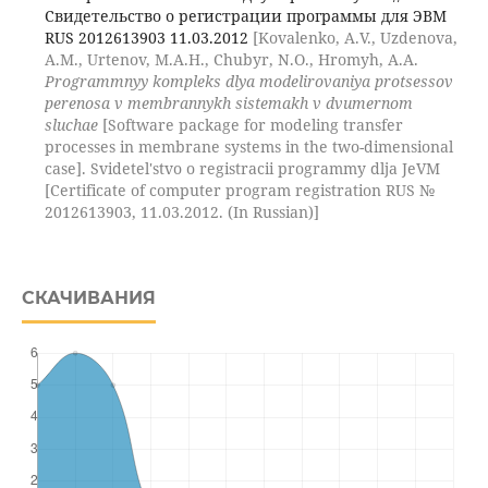
Свидетельство о регистрации программы для ЭВМ
RUS 2012613903 11.03.2012
[Kovalenko, A.V., Uzdenova,
A.M., Urtenov, M.A.H., Chubyr, N.O., Hromyh, A.A.
Programmnyy kompleks dlya modelirovaniya protsessov
perenosa v membrannykh sistemakh v dvumernom
sluchae
[Software package for modeling transfer
processes in membrane systems in the two-dimensional
case]. Svidetel'stvo o registracii programmy dlja JeVM
[Certificate of computer program registration RUS №
2012613903, 11.03.2012. (In Russian)]
СКАЧИВАНИЯ