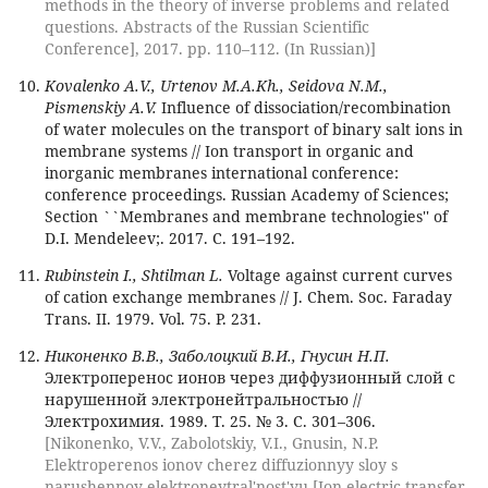
methods in the theory of inverse problems and related
questions. Abstracts of the Russian Scientific
Conference], 2017. pp. 110–112. (In Russian)]
Kovalenko A.V., Urtenov M.A.Kh., Seidova N.M.,
Pismenskiy A.V.
Influence of dissociation/recombination
of water molecules on the transport of binary salt ions in
membrane systems // Ion transport in organic and
inorganic membranes international conference:
conference proceedings. Russian Academy of Sciences;
Section ``Membranes and membrane technologies'' of
D.I. Mendeleev;. 2017. С. 191–192.
Rubinstein I., Shtilman L.
Voltage against current curves
of cation exchange membranes // J. Chem. Soc. Faraday
Trans. II. 1979. Vol. 75. P. 231.
Никоненко В.В., Заболоцкий В.И., Гнусин Н.П.
Электроперенос ионов через диффузионный слой с
нарушенной электронейтральностью //
Электрохимия. 1989. Т. 25. № 3. С. 301–306.
[Nikonenko, V.V., Zabolotskiy, V.I., Gnusin, N.P.
Elektroperenos ionov cherez diffuzionnyy sloy s
narushennoy elektroneytral'nost'yu [Ion electric transfer