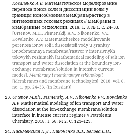
Коваленко А.В.
Математическое моделирование
переноса ионов соли и диссоциации воды у
границы ионообменная мембрана/раствор в
интенсивных токовых режимах // Мембраны и
мембранные технологии. 2018. Т. 8. № 1. С. 24–33.
[Urtenov, M.H., Pismenskij, A.V., Nikonenko, V.V.,
Kovalenko, A.V. Matematicheskoe modelirovanie
perenosa ionov soli i dissotsiatsii vody u granitsy
ionoobmennaya membrana/rastvor v intensivnykh
tokovykh rezhimakh [Mathematical modeling of salt ion
transport and water dissociation at the boundary ion-
exchange membrane/solution in intensive current
modes].
Membrany i membrannye tekhnologii
[Membranes and membrane technologies], 2018, vol. 8,
no. 1, pp. 24–33. (In Russian)]
Urtenov M.Kh., Pismensky A.V., Nikonenko V.V., Kovalenko
A.V.
Mathematical modeling of ion transport and water
dissociation at the ion-exchange membrane/solution
interface in intense current regimes // Petroleum
Chemistry. 2018. Т. 58. № 2. С. 121–129.
Письменская Н.Д., Никоненко В.В., Белова Е.И.,