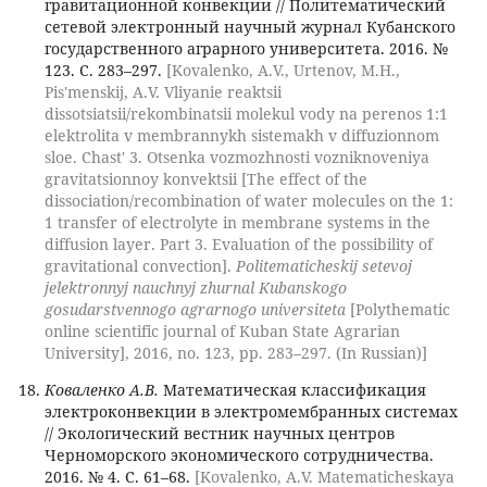
гравитационной конвекции // Политематический
сетевой электронный научный журнал Кубанского
государственного аграрного университета. 2016. №
123. С. 283–297.
[Kovalenko, A.V., Urtenov, M.H.,
Pis'menskij, A.V. Vliyanie reaktsii
dissotsiatsii/rekombinatsii molekul vody na perenos 1:1
elektrolita v membrannykh sistemakh v diffuzionnom
sloe. Chast' 3. Otsenka vozmozhnosti vozniknoveniya
gravitatsionnoy konvektsii [The effect of the
dissociation/recombination of water molecules on the 1:
1 transfer of electrolyte in membrane systems in the
diffusion layer. Part 3. Evaluation of the possibility of
gravitational convection].
Politematicheskij setevoj
jelektronnyj nauchnyj zhurnal Kubanskogo
gosudarstvennogo agrarnogo universiteta
[Polythematic
online scientific journal of Kuban State Agrarian
University], 2016, no. 123, pp. 283–297. (In Russian)]
Коваленко А.В.
Математическая классификация
электроконвекции в электромембранных системах
// Экологический вестник научных центров
Черноморского экономического сотрудничества.
2016. № 4. С. 61–68.
[Kovalenko, A.V. Matematicheskaya