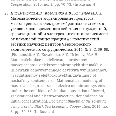
Cooperation
, 2010, no. 1, pp. 70–73. (In Russian)]
Письменский А.В., Коваленко А.В., Уртенов М.А.Х.
Математическое моделирование процессов
массопереноса в электромембранных системах в
условиях одновременного действия вынужденной,
гравитационной и электроконвекции. зависимость
от начальной концентрации // Экологический
вестник научных центров Черноморского
экономического сотрудничества. 2014. № 3. С. 59–68.
[Pis'menskij, A.V., Kovalenko, A.V., Urtenov, M.A.H.
Matematicheskoe modelirovanie protsessov
massoperenosa v elektromembrannykh sistemakh v
usloviyakh odnovremennogo deystviya vynuzhdennoy,
gravitatsionnoy i elektrokonvektsii. zavisimost' ot
nachal'noy kontsentratsii [Mathematical modeling of
mass transfer processes in electro-membrane systems
under the conditions of simultaneous action of forced,
gravitational and electro-convection. dependence on
initial concentration].
Ecological Bulletin of the scientific
centers of the Black Sea Economic Cooperation
, 2014, no.
3, pp. 59–68. (In Russian)]