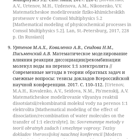
A.V., Urtenov, M.H., Uzdenova, A.M., Nikonenko, V.V.
Matematicheskoe modelirovanie fiziko-khimicheskikh
protsessov v srede Comsol Multiphysics 5.2
[Mathematical modeling of physicochemical processes in
Comsol Multiphysics 5.2]. Lan, St.-Petersburg, 2017, 228
p. (In Russian)]
Уртенов М.А.Х., Коваленко А.В., Сеидова Н.М.,
Письменский А.В.
Математическое моделирование
влияния реакции диссоциации/рекомбинации
молекул воды на перенос 1:1 электролита //
Современные методы в теории обратных задач и
смежные вопросы: тезисы докладов Всероссийской
научной конференции. 2017. С. 110–112.
[Urtenov,
M.A.H., Kovalenko, A.V., Seidova, N.M., Pis'menskij, A.V.
Matematicheskoe modelirovanie vliyaniya reaktsii
dissotsiatsii/rekombinatsii molekul vody na perenos 1:1
elektrolita [Mathematical modeling of the effect of
dissociation/recombination of water molecules on the
transfer of 1:1 electrolyte]. In:
Sovremennye metody v
teorii obratnyh zadach i smezhnye voprosy: Tezisy
dokladov Vserossijskoj nauchnoj konferencii
[Modern