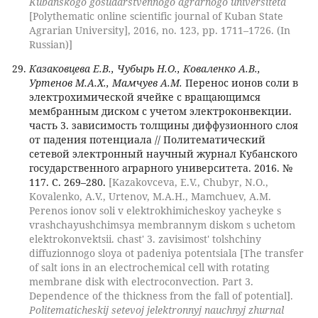
Kubanskogo gosudarstvennogo agrarnogo universiteta
[Polythematic online scientific journal of Kuban State
Agrarian University], 2016, no. 123, pp. 1711–1726. (In
Russian)]
Казаковцева Е.В., Чубырь Н.О., Коваленко А.В.,
Уртенов М.А.Х., Мамчуев А.М.
Перенос ионов соли в
электрохимической ячейке с вращающимся
мембранным диском с учетом электроконвекции.
часть 3. зависимость толщины диффузионного слоя
от падения потенциала // Политематический
сетевой электронный научный журнал Кубанского
государственного аграрного университета. 2016. №
117. С. 269–280.
[Kazakovceva, E.V., Chubyr, N.O.,
Kovalenko, A.V., Urtenov, M.A.H., Mamchuev, A.M.
Perenos ionov soli v elektrokhimicheskoy yacheyke s
vrashchayushchimsya membrannym diskom s uchetom
elektrokonvektsii. chast' 3. zavisimost' tolshchiny
diffuzionnogo sloya ot padeniya potentsiala [The transfer
of salt ions in an electrochemical cell with rotating
membrane disk with electroconvection. Part 3.
Dependence of the thickness from the fall of potential].
Politematicheskij setevoj jelektronnyj nauchnyj zhurnal