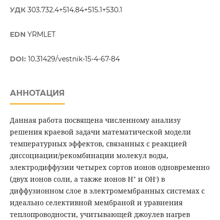
УДК
303.732.4+514.84+515.1+530.1
EDN
YRMLET
DOI:
10.31429/vestnik-15-4-67-84
АННОТАЦИЯ
Данная работа посвящена численному анализу
решения краевой задачи математической модели
температурных эффектов, связанных с реакцией
диссоциации/рекомбинации молекул воды,
электродиффузии четырех сортов ионов одновременно
+
-
(двух ионов соли, а также ионов H
и OH
) в
диффузионном слое в электромембранных системах с
идеально селективной мембраной и уравнения
теплопроводности, учитывающей джоулев нагрев