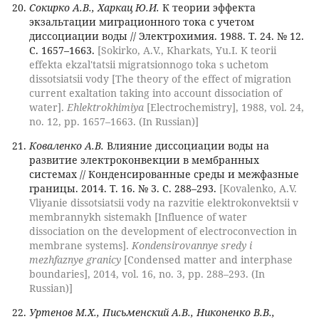
Сокирко А.В., Харкац Ю.И.
К теории эффекта
экзальтации миграционного тока с учетом
диссоциации воды // Электрохимия. 1988. Т. 24. № 12.
С. 1657–1663.
[Sokirko, A.V., Kharkats, Yu.I. K teorii
effekta ekzal'tatsii migratsionnogo toka s uchetom
dissotsiatsii vody [The theory of the effect of migration
current exaltation taking into account dissociation of
water].
Ehlektrokhimiya
[Electrochemistry], 1988, vol. 24,
no. 12, pp. 1657–1663. (In Russian)]
Коваленко А.В.
Влияние диссоциации воды на
развитие электроконвекции в мембранных
системах // Конденсированные среды и межфазные
границы. 2014. Т. 16. № 3. С. 288–293.
[Kovalenko, A.V.
Vliyanie dissotsiatsii vody na razvitie elektrokonvektsii v
membrannykh sistemakh [Influence of water
dissociation on the development of electroconvection in
membrane systems].
Kondensirovannye sredy i
mezhfaznye granicy
[Condensed matter and interphase
boundaries], 2014, vol. 16, no. 3, pp. 288–293. (In
Russian)]
Уртенов М.Х., Письменский А.В., Никоненко В.В.,