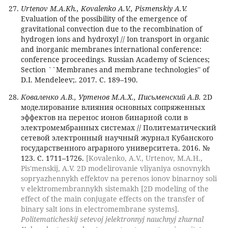
Urtenov M.A.Kh., Kovalenko A.V., Pismenskiy A.V.
Evaluation of the possibility of the emergence of
gravitational convection due to the recombination of
hydrogen ions and hydroxyl // Ion transport in organic
and inorganic membranes international conference:
conference proceedings. Russian Academy of Sciences;
Section ``Membranes and membrane technologies'' of
D.I. Mendeleev;. 2017. С. 189–190.
Коваленко А.В., Уртенов М.А.Х., Письменский А.В.
2D
моделирование влияния основных сопряженных
эффектов на перенос ионов бинарной соли в
электромембранных системах // Политематический
сетевой электронный научный журнал Кубанского
государственного аграрного университета. 2016. №
123. С. 1711–1726.
[Kovalenko, A.V., Urtenov, M.A.H.,
Pis'menskij, A.V. 2D modelirovanie vliyaniya osnovnykh
sopryazhennykh effektov na perenos ionov binarnoy soli
v elektromembrannykh sistemakh [2D modeling of the
effect of the main conjugate effects on the transfer of
binary salt ions in electromembrane systems].
Politematicheskij setevoj jelektronnyj nauchnyj zhurnal