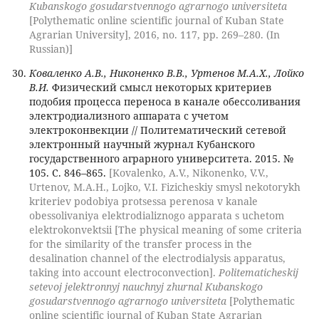
Kubanskogo gosudarstvennogo agrarnogo universiteta
[Polythematic online scientific journal of Kuban State
Agrarian University], 2016, no. 117, pp. 269–280. (In
Russian)]
Коваленко А.В., Никоненко В.В., Уртенов М.А.Х., Лойко
В.И.
Физический смысл некоторых критериев
подобия процесса переноса в канале обессоливания
электродиализного аппарата с учетом
электроконвекции // Политематический сетевой
электронный научный журнал Кубанского
государственного аграрного университета. 2015. №
105. С. 846–865.
[Kovalenko, A.V., Nikonenko, V.V.,
Urtenov, M.A.H., Lojko, V.I. Fizicheskiy smysl nekotorykh
kriteriev podobiya protsessa perenosa v kanale
obessolivaniya elektrodializnogo apparata s uchetom
elektrokonvektsii [The physical meaning of some criteria
for the similarity of the transfer process in the
desalination channel of the electrodialysis apparatus,
taking into account electroconvection].
Politematicheskij
setevoj jelektronnyj nauchnyj zhurnal Kubanskogo
gosudarstvennogo agrarnogo universiteta
[Polythematic
online scientific journal of Kuban State Agrarian