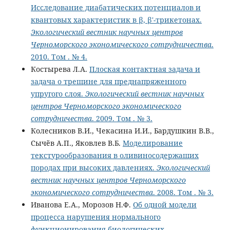
Исследование диабатических потенциалов и
квантовых характеристик в β, β'-трикетонах.
Экологический вестник научных центров
Черноморского экономического сотрудничества
.
2010. Том . № 4.
Костырева Л.А.
Плоская контактная задача и
задача о трещине для преднапряженного
упругого слоя.
Экологический вестник научных
центров Черноморского экономического
сотрудничества
. 2009. Том . № 3.
Колесников В.И., Чекасина И.И., Бардушкин В.В.,
Сычёв А.П., Яковлев В.Б.
Моделирование
текстурообразования в оливиносодержащих
породах при высоких давлениях.
Экологический
вестник научных центров Черноморского
экономического сотрудничества
. 2008. Том . № 3.
Иванова Е.А., Морозов Н.Ф.
Об одной модели
процесса нарушения нормального
функционирования биологических