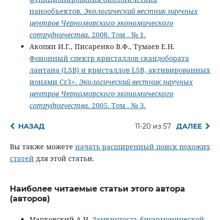
нанообъектов.
Экологический вестник научных
центров Черноморского экономического
сотрудничества
. 2008. Том . № 1.
Акопян И.Г., Писаренко В.Ф., Тумаев Е.Н.
Фононный спектр кристаллов скандобората
лантана (LSB) и кристаллов LSB, активированных
ионами Cr3+.
Экологический вестник научных
центров Черноморского экономического
сотрудничества
. 2005. Том . № 3.
НАЗАД
11-20 из 57
ДАЛЕЕ
Вы также можете
начать расширенный поиск похожих
статей
для этой статьи.
Наиболее читаемые статьи этого автора
(авторов)
Марковский А.Н.
Замкнутость бигармонической