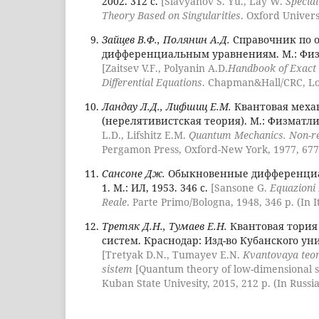
2002. 312 с.
[Slavyanov S. Yu., Lay W.
Special
Theory Based on Singularities
. Oxford Univers
Зайцев В.Ф., Полянин А.Д.
Справочник по 
дифференциальным уравнениям. М.: Физма
[Zaitsev V.F., Polyanin A.D.
Handbook of Exact 
Differential Equations
. Chapman&Hall/CRC, Lo
Ландау Л.Д., Лифшиц Е.М.
Квантовая меха
(нерелятивистская теория). М.: Физматлит
L.D., Lifshitz E.M.
Quantum Mechanics. Non-rel
Pergamon Press, Oxford-New York, 1977, 677
Сансоне Дж.
Обыкновенные дифференциа
1. М.: ИЛ, 1953. 346 с.
[Sansone G.
Equazioni 
Reale
. Parte Primo/Bologna, 1948, 346 p. (In It
Третяк Д.Н., Тумаев Е.Н.
Квантовая тория
систем. Краснодар: Изд-во Кубанского уни
[Tretyak D.N., Tumayev E.N.
Kvantovaya teo
sistem
[Quantum theory of low-dimensional s
Kuban State Univesity, 2015, 212 p. (In Russi