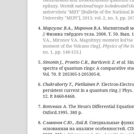
epitaxy.
Vestnik natsional'nogo issledovatel'
universiteta "MIFI"
[Bulletin of the National 
University "MEPI"], 2013, vol. 2, no. 3, pp. 26
Маргулис В.А., Миронов В.А.
Магнитный мо
// Физика твёрдого тела. 2008. Т. 50. Вып. 1
V.A., Mironov V.A. Magnitnyy moment kol'tsa
moment of the Volcano ring].
Physics of the S
no. 1, pp. 148-153.]
Simonin J., Proetto C.R., Barticevic Z. et al.
Sin
spectra of quantum rings: A comparative study
Vol. 70. P. 205305-1-205305-8.
Chakraborty T., Pietilainen P
. Electron-Electr
persistent current in a quantum ring // Phys. R
12. P. 8460-8468.
Ronveaux A
. The Heun's Differential Equation
Oxford.1995. 380 p.
Славянов С.Ю., Лай В
. Специальные функц
основанная на анализе особенностей. СПб