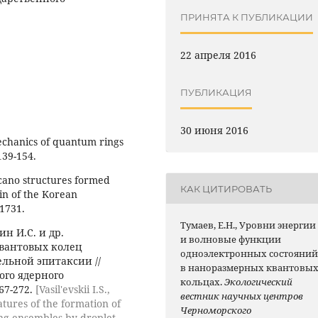
ПРИНЯТА К ПУБЛИКАЦИИ
22 апреля 2016
ПУБЛИКАЦИЯ
30 июня 2016
chanics of quantum rings
 139-154.
cano structures formed
КАК ЦИТИРОВАТЬ
in of the Korean
-1731.
Тумаев, Е.Н., Уровни энергии
н И.С. и др.
и волновые функции
вантовых колец
одноэлектронных состояни
ельной эпитаксии //
в наноразмерных квантовы
ого ядерного
кольцах.
Экологический
67-272.
[Vasil'evskii I.S.,
вестник научных центров
eatures of the formation of
Черноморского
g ensembles by droplet