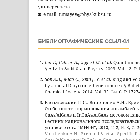
университета
e-mail: tumayev@phys.kubsu.ru
БИБЛИОГРАФИЧЕСКИЕ ССЫЛКИ
Ihn T., Fuhrer A., Sigrist M. et al
. Quantum me
// Adv. in Solid State Physics. 2003. Vol. 43. P.
Son S.B., Miao Q., Shin J.-Y. et al.
Ring and Vol
by a metal Dipyrromethene complex // Bullet
Chemical Society. 2014. Vol. 35. Iss. 6. P. 1727
Васильевский И.С., Виниченко А.Н., Ереми
Особенности формирования ансамблей к
GaAs/AlGaAs и InGaAs/AlGaAs методом кап
Вестник национального исследовательск
университета "МИФИ", 2013, Т. 2, № 3, С. 2
Vinichenko A.N., Eremin I.S. et al. Specific f
GaAs/AlGaAs and InGaAs/AlGaAs quantum rin