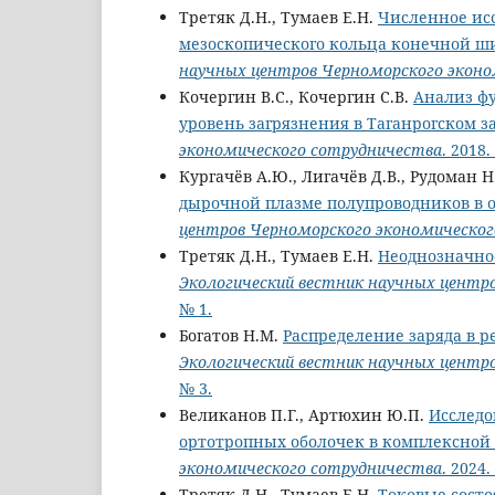
Третяк Д.Н., Тумаев Е.Н.
Численное ис
мезоскопического кольца конечной 
научных центров Черноморского эконо
Кочергин В.С., Кочергин С.В.
Анализ ф
уровень загрязнения в Таганрогском з
экономического сотрудничества
. 2018.
Кургачёв А.Ю., Лигачёв Д.В., Рудоман Н.
дырочной плазме полупроводников в 
центров Черноморского экономическог
Третяк Д.Н., Тумаев Е.Н.
Неоднозначнос
Экологический вестник научных центр
№ 1.
Богатов Н.М.
Распределение заряда в 
Экологический вестник научных центр
№ 3.
Великанов П.Г., Артюхин Ю.П.
Исследо
ортотропных оболочек в комплексной
экономического сотрудничества
. 2024.
Третяк Д.Н., Тумаев Е.Н.
Токовые сост