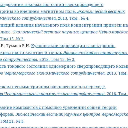
следование токовых состояний сверхпроводящего
ширины во внешнем магнитном поле.
Экологический вестник
мического сотрудничества
. 2013. Том . № 4.
ункций влияния начального поля концентрации примеси на
аливе.
Экологический вестник научных центров Черноморског
 Том 15. № 2.
Р., Тумаев Е.Н.
Кулоновские корреляции в электронно-
окрестности квантовой точки.
Экологический вестник научны
о сотрудничества
. 2018. Том 15. № 3.
ть токового состояния одномерного сверхпроводящего кольц
ов Черноморского экономического сотрудничества
. 2013. Том 
резком несимметричном равновесном n-p-переходе.
ов Черноморского экономического сотрудничества
. 2016. Том 
вание композитов с помощью уравнений общей теории
 форме.
Экологический вестник научных центров Черноморско
 Том 21. № 3.
ояния симметричных мезоскопических сверхпроводящих кол