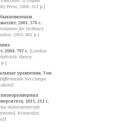
 Functions: A Unified
ity Press, 2000, 312 p.]
обыкновенным
тлит, 2001. 576 с.
Solutions for Ordinary
ndon, 2003, 802 p.]
ника
, 2004. 797 с.
[Landau
ativistic theory
.
 p.]
льные уравнения. Том
Differentiale Nei Campo
alian)]
 низкоразмерных
верситета, 2015. 212 с.
riya nizkorazmernyh
ystems]. Krasnodar,
an)]