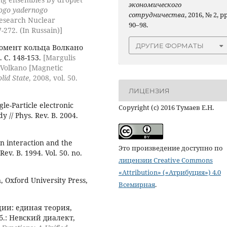
экономического
skogo yadernogo
сотрудничества
, 2016, № 2, pp
Research Nuclear
90–98.
7-272. (In Russain)]
ДРУГИЕ ФОРМАТЫ
мент кольца Волкано
. С. 148-153.
[Margulis
 Volkano [Magnetic
olid State
, 2008, vol. 50.
ЛИЦЕНЗИЯ
gle-Particle electronic
Copyright (c) 2016 Тумаев Е.Н.
 // Phys. Rev. B. 2004.
on interaction and the
Это произведение доступно по
ev. B. 1994. Vol. 50. no.
лицензии Creative Commons
«Attribution» («Атрибуция») 4.0
, Oxford University Press,
Всемирная
.
ии: единая теория,
.: Невский диалект,