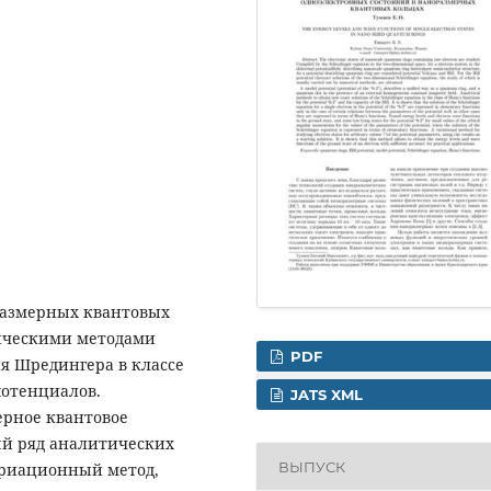
размерных квантовых
ическими методами
PDF
я Шредингера в классе
потенциалов.
JATS XML
рное квантовое
ый ряд аналитических
ВЫПУСК
ариационный метод,